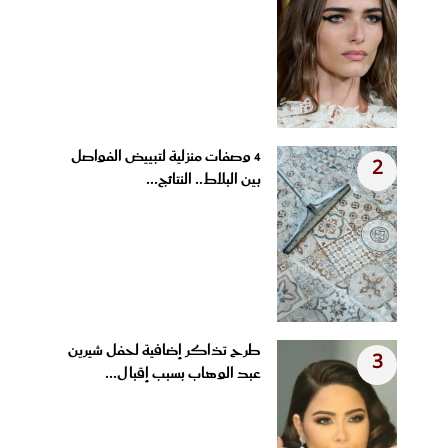
4 وصفات منزلية لتبييض الفواصل
2
بين البلاط.. النتائج...
طرح تذاكر إضافية لحفل شيرين
3
عبد الوهاب بسبب إقبال...