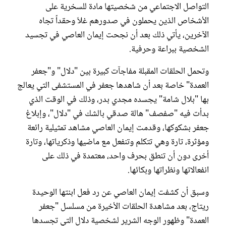
التواصل الاجتماعي من شخصيتها مادة للسخرية على
الأشخاص الذين يحملون في صدورهم غلاَ وحقداً تجاه
الآخرين، يأتي ذلك بعد أن نجحت إيمان العاصي في تجسيد
الشخصية ببراعة وحرفية.
وتحمل الحلقات المقبلة مفاجآت كبيرة بين "دلال" و"جعفر
العمدة" خاصة بعد أن شاهدها جعفر في المستشفى التي يعالج
بها "بلال شامة" يجسده مجدي بدر، وذلك في الوقت الذي
بدأت فيه "صفصف" هالة صدقي بالشك في "دلال"، وإبلاغ
جعفر بشكوكها، وقدمت إيمان العاصي مشاهد تمثيلية رائعة
ومؤثرة، تارة وهي تتكلم وتنفعل مع ماضيها وذكرياتها، وتارة
أخرى دون أن تنطق بحرف واحد، معتمدة في ذلك على
انفعالاتها ونظراتها وبكائها.
وسبق أن كشفت إيمان العاصي عن رد فعل ابنتها الوحيدة
ريتاج، بعد مشاهدة الحلقات الأخيرة من مسلسل "جعفر
العمدة" وظهور الوجه الشرير لشخصية دلال التي تجسدها