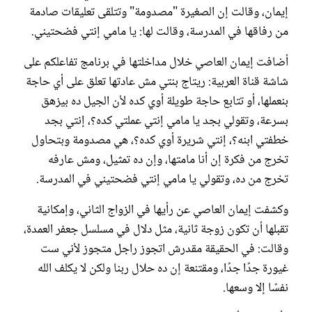
إيمان، وقالت إن الصغيرة "مصدومة" وتتلقى تعليقات صادمة
من رفاقها في المدرسة، وقالت لها: يا مامي إنتي فضحتيني.
أضافت إيمان العاصي خلال مداخلتها في برنامج تفاعلكم على
شاشة قناة العربية: ريتاج بنتي مش عادتها تعلق على أي حاجة
بنعملها، أو تتابع حاجة طويلة أوي كده لأن الجيل ده بيزهق
بسرعة، وتقولي بجد يا مامي إنتي عملتي كده؟، إنتي بجد
خطفتي ابنه؟، إنتي شريرة أوي كده؟، هي مصدومة وبتحاول
تخرج من فكرة إن أنا مامتها، وإن ده تمثيل، ومش عارفه
تخرج من ده، وتقولي يا مامي إنتي فضحتيني في المدرسة.
وكشفت إيمان العاصي عن رأيها في الزواج الثاني، وإمكانية
تقبلها أن تكون زوجة ثانية، مثل دلال في مسلسل جعفر العمدة،
وقالت: في الحقيقة مقدرش اتجوز راجل متجوز لأني ست
غيورة جدًا جدًا، ومقتنعة إن ده حلال ربنا ولكن لا يكلف الله
نفسًا إلا وسعها.