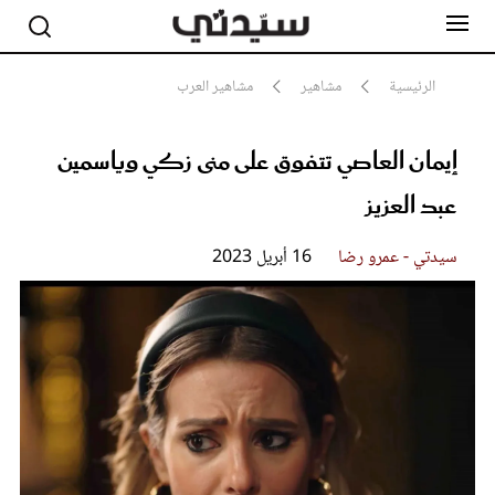
الرئيسية
مشاهير
مشاهير العرب
إيمان العاصي تتفوق على منى زكي وياسمين
مشاهير
أناقة
عبد العزيز
جمال
صحة ورشاقة
سيدتي وطفلك
سيدتي - عمرو رضا
16 أبريل 2023
لايف ستايل
بلس+
فيديو
مطبخ سيدتي
مقالات الرأي
ستايل
تقارير