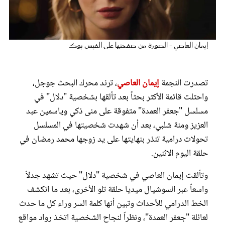
عروس سيدتي
إيمان العاصي - الصورة من صفحتها على الفيس بوك
تصدرت النجمة
إيمان العاصي
، ترند محرك البحث جوجل،
واحتلت قائمة الأكثر بحثاً بعد تألقها بشخصية "دلال" في
مسلسل "جعفر العمدة" متفوقة على منى ذكي وياسمين عبد
العزيز ومنة شلبي، بعد أن شهدت شخصيتها في المسلسل
تحولات درامية تنذر بنهايتها على يد زوجها محمد رمضان في
مجلة سيدتي
حلقة اليوم الاثنين.
وتألقت إيمان العاصي في شخصية "دلال" حيث تشهد جدلاً
غلاف رفمي
واسعاً عبر السوشيال ميديا حلقة تلو الأخرى، بعد ما انكشف
الخط الدرامي للأحداث وتبين أنها كلمة السر وراء كل ما حدث
لعائلة "جعفر العمدة"، ونظراً لنجاح الشخصية اتخذ رواد مواقع