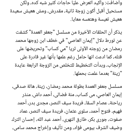
وأضافت: وأكيد اتعرض عليّا حاجات كتير شبه كده، ولكن
مستحيل أقبل أكون زوجة ثانية، مقدرش، ومش هعيش سعيدة
هعيش تعيسة وهتعسه معايا.
يذكر أن الحلقات الأخيرة من مسلسل "جعفر العمدة" كشفت
عن تورط دلال "إيمان العاصي" في خطف ابن زوجها محمد
رمضان من زوجته الأولى ثريا "مي كساب" وتحريضها على
قتله، كما ادعت انها حامل رغم علمها بأنها غير قادرة على
الإنجاب، وبدأت التخطيط للتخلص من الزوجة الرابعة عايدة
"زينة" بعدما علمت بحملها.
مسلسل جعفر العمدة بطولة محمد رمضان، زينة، هالة صدقى،
إيمان العاصي، مى كساب، منة فضالى، أحمد داش، منذر
رياحنة، عصام السقا، فريدة سيف النصر، مجدى بدر، أحمد
فهيم، فتوح أحمد، سلوى عثمان، فريدة سيف النصر، عماد
صفوت، جورى بكر، طارق النهرى، أحمد عبد الله، إحسان الترك
وضيف الشرف بيومى فؤاد، ومن تأليف وإخراج محمد سامى،