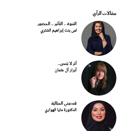
مقالات الرأي
القوة .. التأثير .. الحضور
لمى بنت إبراهيم الشثري
أثر لا يُنسى..
أبرار آل عثمان
قدوتي المثاليّة
الدكتورة مايا الهواري