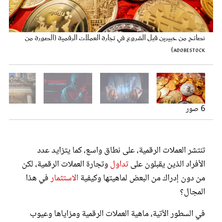
لغياب المركزية، يسهل في هذا النوع من العملات حدوث عمليات الاختراق
عروس سيدتي
المعرفة الأساسية اللازمة عن العملات الرقمية متوافرة في فضاء الإنترنت
وغسيل الأموال (الصورة من Adobestock)
(الصورة من Adobestock)
نسبة المخاطرة في تجارة العملات الرقمية عالية (الصورة من Adobestock)
الأشخاص يحددون قيمة العملة الرقمية (لصورة من Adobestock)
نصائح من خبيرين قبل الشروع في تجارة العملات الرقمية (الصورة من
Adobestock)
تحويل مبلغ مالي عبر أي بنك تجاري، يتطلب من يوم واحد إلى ثلاثة
أيام (الصورة من Adobestock)
6 صور
مجلة سيدتي
تنتشر العملات الرقمية، على نطاق واسع، كما يتزايد عدد
الأفراد الذين يقبلون على
تداول
وتجارة العملات الرقمية، لكن
غلاف رفمي
من دون إدراك من البعض لماهيتها وكيفية
الاستثمار
في هذا
المجال؟
في السطور الآتية، ماهية العملات الرقمية ومزاياها وعيوب