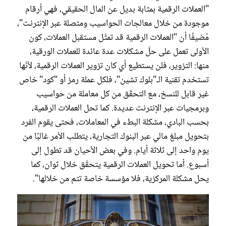
"العملات الرقمية بمثابة بديل عن المال الحقيقي، فهي أرقام
موجودة من خلال معالجات الحواسيب ومتصلة عبر الإنترنت"،
مُضيفًا أن "العملات الرقمية قد تمثّل مستقبل العملات، كون
الأولى تعمل على حلّ مشكلات عدة عائدة للعملات الورقية،
منها: التزوير، فلن يستطيع أي كان تزوير العملات الرقمية، لأنّها
تستخدم تقنية الـ"بلوك تشين"، فلكل عملة رمز أو "كود" خاص
غير قابل للنسخ، مع التحقّق من كل معاملة من حواسيب
وبرمجيات عبر الإنترنت عديدة. كما تحل العملات الرقمية،
بحسب البادي، مشكلة البطء في المعاملات، فحتى يقوم الفرد
بتحويل مبلغ مالي عبر البنوك التجارية، يتطلب الأمر غالبًا من
يوم واحد إلى ثلاثة أيام. وفي بعض الأحيان قد تطول إلى
أسبوع. أما تحويل العملات الرقمية يتحقّق خلال ثوان، كما
يحل مشكلة المركزية، فلا مؤسسة خاصة تتم من خلالها".