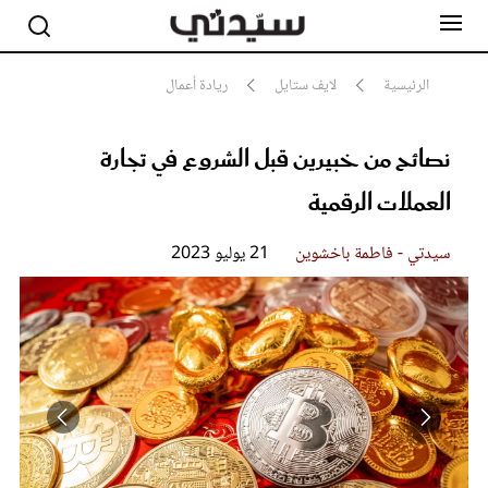
الرئيسية
لايف ستايل
ريادة أعمال
نصائح من خبيرين قبل الشروع في تجارة
مشاهير
أناقة
العملات الرقمية
جمال
صحة ورشاقة
سيدتي وطفلك
سيدتي - فاطمة باخشوين
21 يوليو 2023
لايف ستايل
بلس+
فيديو
مطبخ سيدتي
مقالات الرأي
ستايل
تقارير