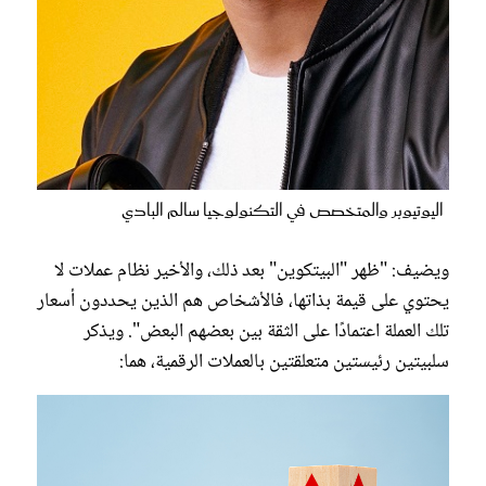
اليوتيوبر والمتخصص في التكنولوجيا سالم البادي
ويضيف: "ظهر "البيتكوين" بعد ذلك، والأخير نظام عملات لا
يحتوي على قيمة بذاتها، فالأشخاص هم الذين يحددون أسعار
تلك العملة اعتمادًا على الثقة بين بعضهم البعض". ويذكر
سلبيتين رئيستين متعلقتين بالعملات الرقمية، هما: