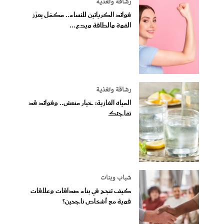
رشاقة وتغذية
فوائد الكرياتين للنساء.. مكمّل يعزّز
القوة والطاقة ويدع...
رشاقة وتغذية
المياه الغازية: خيار منعش.. وفوائد قد
تفاجئك
شباب وبنات
كيف تنجح في بناء صداقات وعلاقات
قوية مع أشخاص ناجحين؟