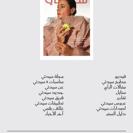
فيديو
مجلة سيدتي
مطبخ سيدتي
مناسبات X سيدتي
مقالات الرأي
عن سيدتي
ستايل
جديد سيدتي
تقارير
فريق سيدتي
عروس سيدتي
تطبيقات سيدتي
اصدارات سيدتي
غلاف رقمي
دليل السفر
آخر الأخبار