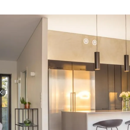
الات الرأي
تطبيقات سيدتي
ايل
دليل السفر
ارير
آخر الأخبار
وس سيدتي
مجلة سيد
غلاف رف