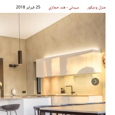
قصص ملهمة
مق
شباب وبنات
ست
علاقات زوجية
تق
عر