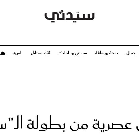
جمال
صحة ورشاقة
سيدتي وطفلك
لايف ستايل
بلس+
م
صحة ورشاقة
سيدتي وطفلك
بشرة
صحة
الحمل والولادة
ريحات
رشاقة و تغذية
مولودك
وعطور
أطفال ومراهقون
صحة الطفل
صرية من بطولة الـ"س
مجلة سيدتي
مناسبات X سيدتي
ديو
عن سيدتي
بخ سيدتي
فريق سيدتي