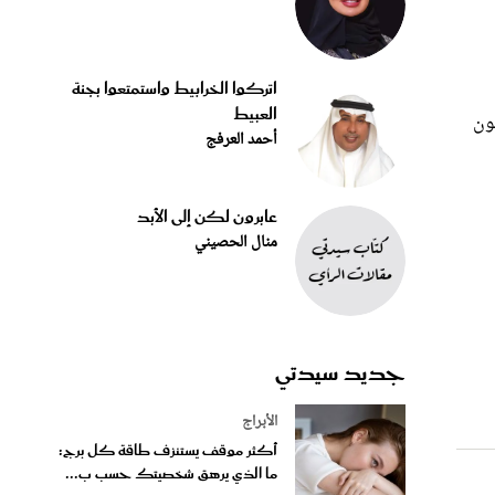
اتركوا الخرابيط واستمتعوا بجنة
العبيط
تون
أحمد العرفج
عابرون لكن إلى الأبد
منال الحصيني
جديد سيدتي
الأبراج
أكثر موقف يستنزف طاقة كل برج:
ما الذي يرهق شخصيتك حسب ب...