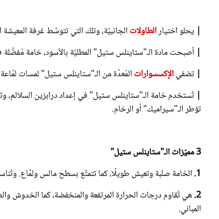
|
يحلو اختيار
الطاولات
الجانبيَّة، وتلك التي تتوسَّط غرفة المعيشة ا
|
أصبحت مادة الـ"ستاينلس ستيل" المطليَّة بالأسود، خامة مُفضَّلة
|
تضفي
الإكسسوارات
المُعدَّة من الـ"ستاينلس ستيل" لمسات لمَّاعة،
|
تُستخدم خامة الـ"ستاينلس ستيل" في إعداد درابزين السلالم، وتكس
تؤطر الـ"سيراميك" أو الرخام.
3 مميّزات الـ"ستاينلس ستيل"
1.
الخامة صلبة وتعيش طويلًا، كما تتمتَّع بسطح مالس ولمَّاع. وتُن
2.
هي تُقاوم درجات الحرارة المرتفعة والمنخفضة، كما الخدوش والصد
المباني.
3.
هي سهلة التنظيف.