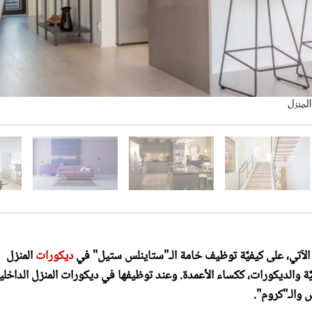
لمنزل
 الأساس
صالون والحمَّامات
 الرخام
الذي تحلُّ فيه
دوش والصدأ أكثر، بالمُقارنة بالمعادن الأخرى
لآتي، على كيفيَّة توظيف خامة الـ"ستاينلس ستيل" في
ديكورات
المنزل
يَّة والديكورات، ككساء الأعمدة. وعند توظيفها في ديكورات المنزل الداخلي
 والـ"كروم".