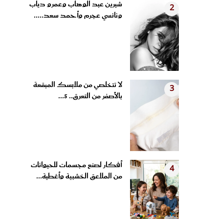
ونانسي عجرم وأحمد سعد.....
لا تتخلصي من ملابسك المبقعة
3
بالأصفر من التعرق.. 5...
أفكار لصنع مجسمات للحيوانات
4
من الملاعق الخشبية وأغطية...