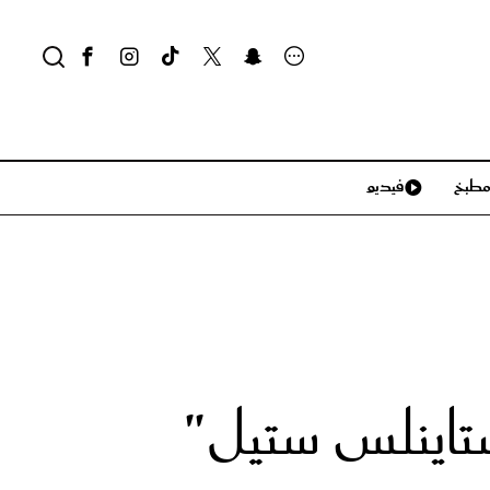
طبخ
فيديو
لايف ستايل
سياحة وسفر
منزل وديكور
تكنولوجيا
تاينلس ستيل"