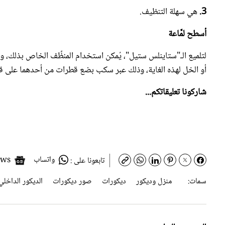
أسطح لمَّاعة
لتلميع الـ"ستاينلس ستيل"، يُمكن استخدام المنظِّف الخاص بذلك، وال
أو الخل لهذه الغاية، وذلك عبر سكب بضع قطرات من أحدهما على ق
شاركونا تعليقاتكم...
واتساب
Google News
تابعونا على :
سمات:
منزل وديكور
ديكورات
صور ديكورات
الديكور الداخلي
الموضوع السابق