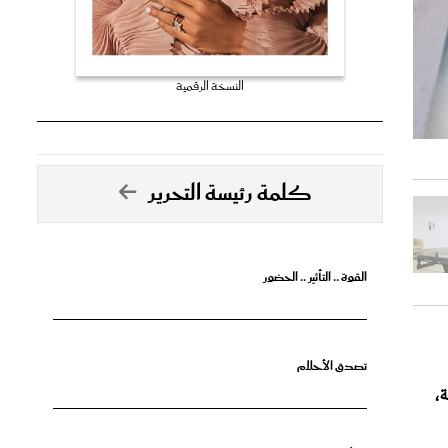
النسخة الرقمية
كلمة رئيسة التحرير
القوة .. التأثير .. الحضور
تصدق الأحلام
ة،
جرأة البدايات