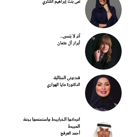
لمى بنت إبراهيم الشثري
أثر لا يُنسى..
أبرار آل عثمان
قدوتي المثاليّة
الدكتورة مايا الهواري
اتركوا الخرابيط واستمتعوا بجنة
العبيط
أحمد العرفج