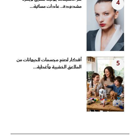
4
مشدودة.. عادات مسائية...
أفكار لصنع مجسمات للحيوانات من
5
الملاعق الخشبية وأغطية...