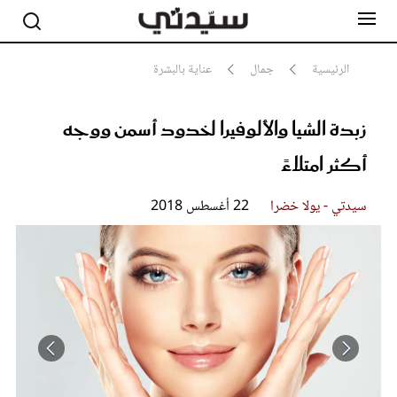
الرئيسية
جمال
عناية بالبشرة
زبدة الشيا والألوفيرا لخدود أسمن ووجه
مشاهير
أناقة
أكثر امتلاءً
جمال
صحة ورشاقة
سيدتي وطفلك
سيدتي - يولا خضرا
22 أغسطس 2018
لايف ستايل
بلس+
فيديو
مطبخ سيدتي
مقالات الرأي
ستايل
تقارير