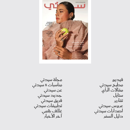
فيديو
مجلة سيدتي
مطبخ سيدتي
مناسبات X سيدتي
مقالات الرأي
عن سيدتي
ستايل
جديد سيدتي
تقارير
فريق سيدتي
عروس سيدتي
تطبيقات سيدتي
اصدارات سيدتي
غلاف رقمي
دليل السفر
آخر الأخبار