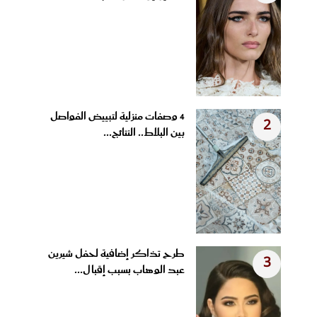
4 وصفات منزلية لتبييض الفواصل
2
بين البلاط.. النتائج...
طرح تذاكر إضافية لحفل شيرين
3
عبد الوهاب بسبب إقبال...