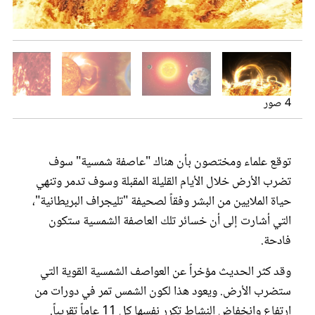
ماهي العاصفة الشمسية
عروس سيدتي
كثر الحديث مؤخرا عن عواصف شمسية مدمرة
4 صور
العاصفة الشمسية هل ستؤثر على الارض
توقع علماء ومختصون بأن هناك "عاصفة شمسية" سوف
تضرب الأرض خلال الأيام القليلة المقبلة وسوف تدمر وتنهي
حياة الملايين من البشر وفقاً لصحيفة "تليجراف البريطانية"،
مجلة سيدتي
التي أشارت إلى أن خسائر تلك العاصفة الشمسية ستكون
فادحة.
غلاف رفمي
وقد كثر الحديث مؤخراً عن العواصف الشمسية القوية التي
ستضرب الأرض. ويعود هذا لكون الشمس تمر في دورات من
ارتفاع وانخفاض النشاط تكرر نفسها كل 11 عاماً تقريباً.