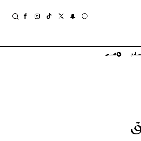
طبخ
فيديو
لايف ستايل
سياحة وسفر
منزل وديكور
تكنولوجيا
ق