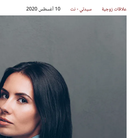
قصص ملهمة
مق
شباب وبنات
ست
علاقات زوجية
تق
عر