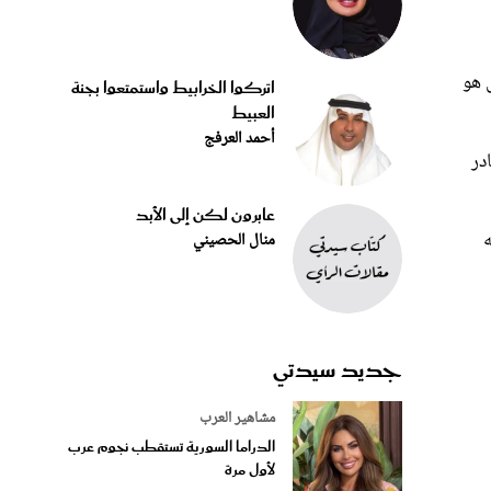
 هو
اتركوا الخرابيط واستمتعوا بجنة
العبيط
أحمد العرفج
در
عابرون لكن إلى الأبد
ه
منال الحصيني
جديد سيدتي
مشاهير العرب
الدراما السورية تستقطب نجوم عرب
لأول مرة