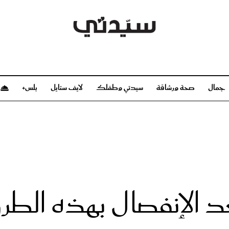
جمال
صحة ورشاقة
سيدتي وطفلك
لايف ستايل
بلس+
م
صحة ورشاقة
سيدتي وطفلك
بشرة
صحة
الحمل والولادة
ريحات
رشاقة و تغذية
مولودك
وعطور
أطفال ومراهقون
صحة الطفل
الإنفصال بهذه الطر
مجلة سيدتي
مناسبات X سيدتي
ديو
عن سيدتي
بخ سيدتي
فريق سيدتي