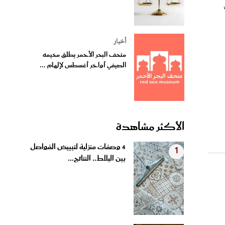
أخبار
متحف البحر الأحمر يطلق مخيمه
الصيفي أواخر أغسطس لإلهام ...
الأكثر مشاهدة
4 وصفات منزلية لتبييض الفواصل
1
بين البلاط.. النتائج...
بروتين الشعر في المنزل.. بديل
2