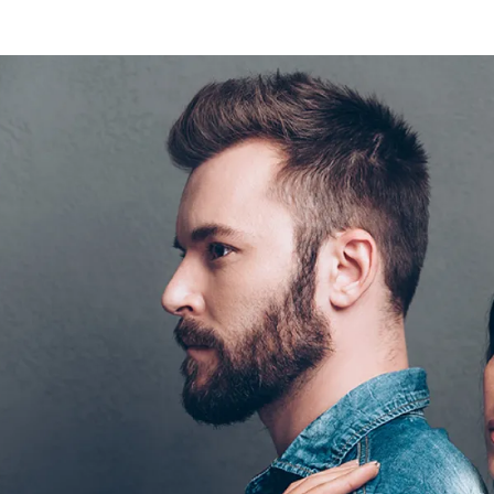
الات الرأي
تطبيقات سيدتي
ايل
دليل السفر
ارير
آخر الأخبار
وس سيدتي
مجلة سيد
غلاف رف