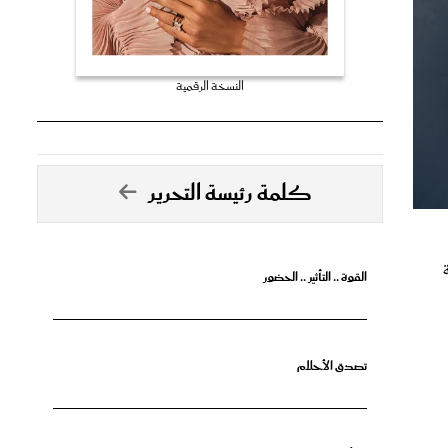
النسخة الرقمية
كلمة رئيسة التحرير
القوة .. التأثير .. الحضور
تصدق الأحلام
جرأة البدايات