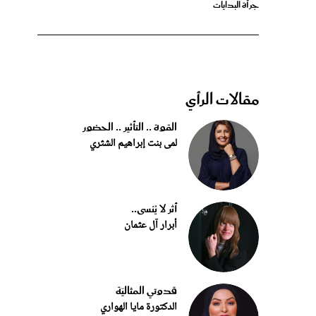
مقالات الرأي
القوة .. التأثير .. الحضور
لمى بنت إبراهيم الشثري
أثر لا يُنسى..
أبرار آل عثمان
قدوتي المثاليّة
الدكتورة مايا الهواري