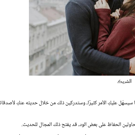
الشريك
ذا سيسهّل عليكِ الأمر كثيرًا، وستدركين ذلك من خلال حديثه عنكِ لأصدقائ
تحاولين الحفاظ على بعض الود، قد يفتح ذلك المجال للحديث.
دثي عن المشاكل، من دون أن تتصرفي وكأنكِ تخبرين الجميع بأنكِ تريدين