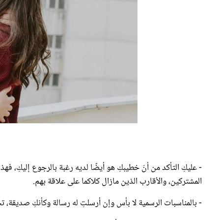
- عليكِ التأكد من أنّ خطيبكِ هو أيضًا لديه رغبة بالرجوع إليكِ، فه
المشتركين، والأقارب الذين مازال كلاكما على علاقة بهم.
- بالمناسبات الرسمية لا بأس وإن أرسلتِ له رسالة وكأنكِ صديقة، 
- تحدّثي عنه بالكلام الطيب أمام الأشخاص الذين يعرفونه، ولا تتح