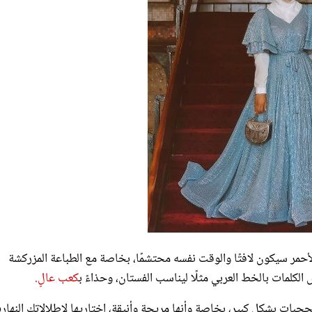
الأحمر سيكون لافتًا والوقت نفسه محتشمًا، بخاصة مع الطباعة المزركشة
الكلمات بالخط العربي مثلًا ليناسب الفستان، وحذاءً ب
كعب عالٍ.
جبات بشكل كبير، بخاصة وأنها مريحة وأنيقة، اختاريها لاطلالاتكِ النهاري