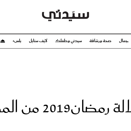
جمال
صحة ورشاقة
سيدتي وطفلك
لايف ستايل
بلس+
م
صحة ورشاقة
سيدتي وطفلك
بشرة
صحة
الحمل والولادة
ريحات
رشاقة و تغذية
مولودك
وعطور
أطفال ومراهقون
صحة الطفل
 المدونة سهر فؤاد
مجلة سيدتي
مناسبات X سيدتي
ديو
عن سيدتي
بخ سيدتي
فريق سيدتي