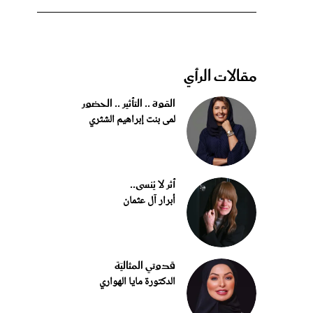
مقالات الرأي
القوة .. التأثير .. الحضور
لمى بنت إبراهيم الشثري
أثر لا يُنسى..
أبرار آل عثمان
قدوتي المثاليّة
الدكتورة مايا الهواري