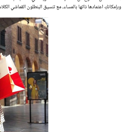
وبإمكانكِ اعتمادها ذاتها بالمساء، مع تنسيق البنطلون القماشي الك