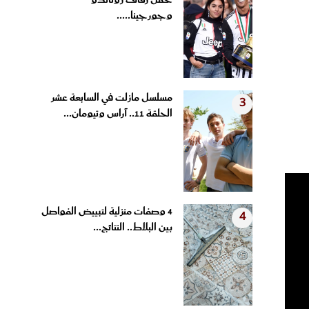
حفل زفاف رونالدو
وجورجينا.....
مسلسل مازلت في السابعة عشر
3
الحلقة 11.. آراس وتيومان...
4 وصفات منزلية لتبييض الفواصل
4
بين البلاط.. النتائج...