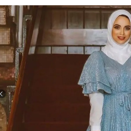
الات الرأي
تطبيقات سيدتي
ايل
دليل السفر
ارير
آخر الأخبار
وس سيدتي
مجلة سيد
غلاف رف