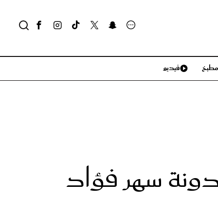
طبخ
فيديو
لايف ستايل
سياحة وسفر
منزل وديكور
تكنولوجيا