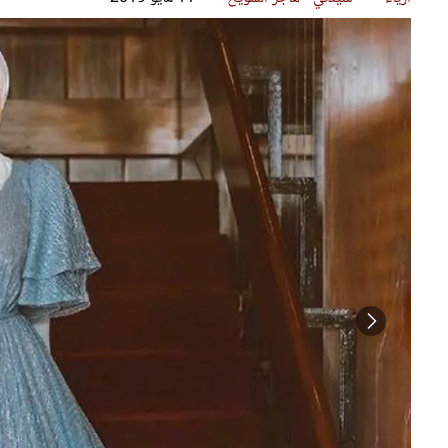
قصص ملهمة
مق
شباب وبنات
ست
علاقات زوجية
تق
عر