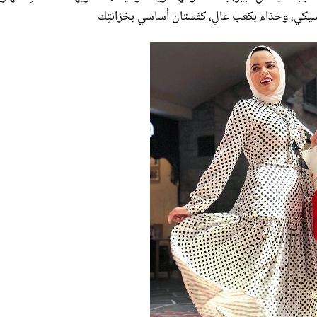
لاسيكي، وحذاء بكعب عالٍ، كفستان أساسي بخزانتِك