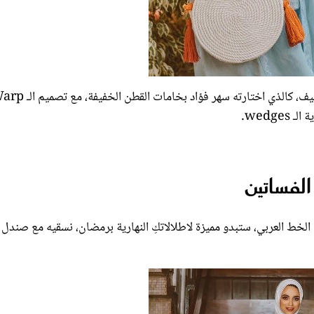
الفساتين المخططة من الصيحات التي مازالت مستمرة معنا لهذا الصيف، كالذي اختارته سهر فؤاد بخاما
wedg.
لفساتين
الخط العربي، ستبدو مميزة لاطلالاتكِ النهارية برمضان، نسقيه مع صندل