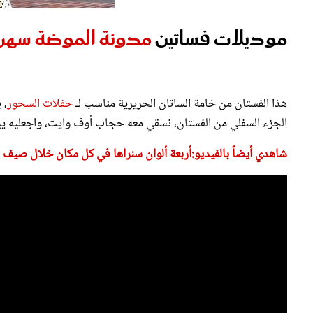
موديلات فساتين
مدونة الموضة
سهر 
هذا الفستان من خامة الساتان الحريرية مناسب لـ
حفلات السحور
، 
الجزء السفلي من الفستان، نسقي معه حجاب أوف وايت، واجعليه يبد
شاهدي أيضاً بالفيديو:أربعة ألوان سنراها في كل مكان خلال صيف 2019