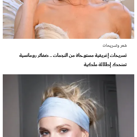
شعر وتسريحات
تسريحات إغريقية مستوحاة من النجمات .. ضفائر رومانسية
تمنحك إطلالة ملكية