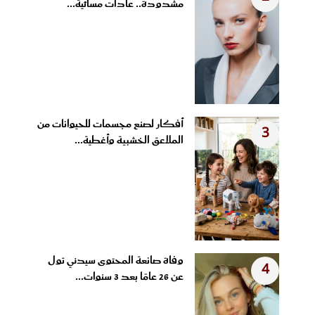
مشدودة.. عادات مسائية...
أفكار لصنع مجسمات للحيوانات من
3
الملاعق الخشبية وأغطية...
وفاة صانعة المحتوى سيدني تول
4
عن 26 عامًا بعد 3 سنوات...