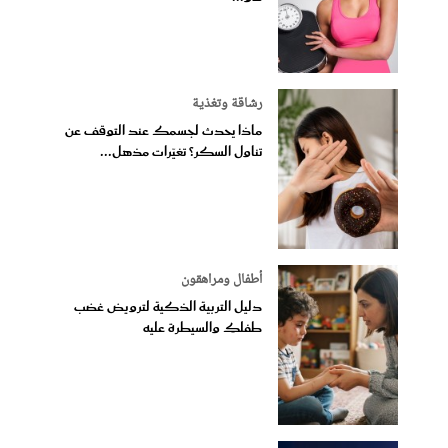
رشاقة وتغذية
ماذا يحدث لجسمك عند التوقف عن
تناول السكر؟ تغيّرات مذهل...
أطفال ومراهقون
دليل التربية الذكية لترويض غضب
طفلكِ والسيطرة عليه