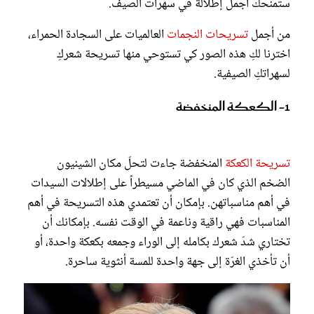
ستمنحك أجمل إطلالة في سهرات الصيف.
من أجمل
تسريحات النجمات
العالميات على السجادة الحمراء،
اخترنا لكِ هذه الصور كي تستوحي منها تسريحة شعركِ
لسهراتكِ الصيفية.
1- الكعكة المنخفضة
تسريحة الكعكة
المنخفضة جاءت لتحلّ مكان الشينيون
الضخم الذي كان في الماضي مسيطراً على إطلالات السيدات
في أهم مناسباتهن. بإمكان أن تعتمدي هذه التسريحة في أهم
المناسبات فهي راقية وناعمة في الوقت نفسه. بإمكانك أن
تختاري شدّ شعرك بكامله إلى الوراء وجمعه بكعكة واحدة، أو
أن تأخذي الغرّة إلى جهة واحدة للمسة أنثوية ساحرة.