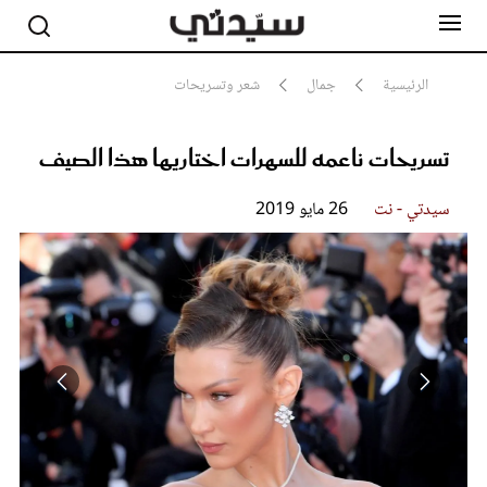
الرئيسية
جمال
شعر وتسريحات
تسريحات ناعمه للسهرات اختاريها هذا الصيف
مشاهير
أناقة
جمال
سيدتي - نت
26 مايو 2019
صحة ورشاقة
سيدتي وطفلك
لايف ستايل
بلس+
فيديو
مطبخ سيدتي
مقالات الرأي
ستايل
تقارير