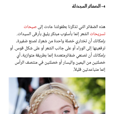
4- الضفائر المجدّلة
هذه الضفائر التي تذكّرنا بطفولتنا عادت إلى
صيحات
تسريحات
الشعر إنما بأسلوب مبتكر يليق بأرقى السيدات.
بإمكانك أن تختاري خصلة واحدة من شعرك لصنع ضفيرة،
ترفعينها إلى الوراء أو على جانب الشعر أو على شكل قوس. أو
بإمكانك أن تصنعي ضفائرمتعددة إنما بطريقة متوازية، أي
خصلتين من اليمين واليسار أو خصلتين في منتصف الرأس
إنما متباعدتين قليلاً.