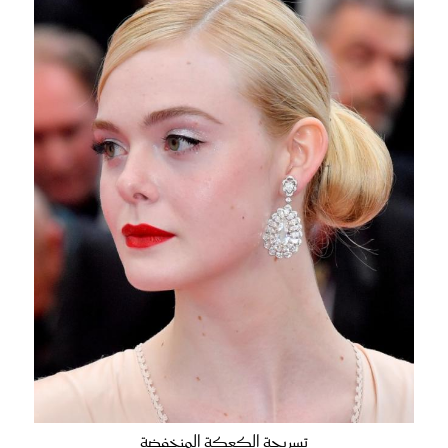
شامبو من TRESemme
تسريحة الكعكة المنخفضة