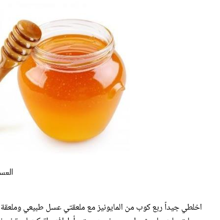
جوز الهند لماسك للشعر
العس
اخلطي جيداً ربع كوب من المايونيز مع ملعقتي عسل طبيعي وملعقة