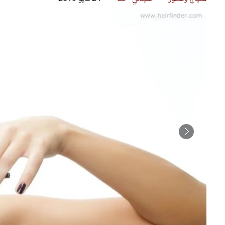
قصص ملهمة
مق
شباب وبنات
ست
علاقات زوجية
تق
عر