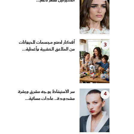
الكيراتين لشعر ناعم...
أفكار لصنع مجسمات للحيوانات
3
من الملاعق الخشبية وأغطية...
سر الاستيقاظ بوجه مشرق وبشرة
4
مشدودة.. عادات مسائية...