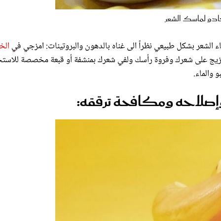
ادو لماسك الشعر
ء الشعر بشكل طبيعي نظراً الى غناه بالدهون والبروتينات: امزجي في
الخ
زيج على شعرك وفروة رأسك ولفي شعرك بمنشفة أو قبعة مخصصة للاستح
وإصلاحه ومكافحة ترققه: