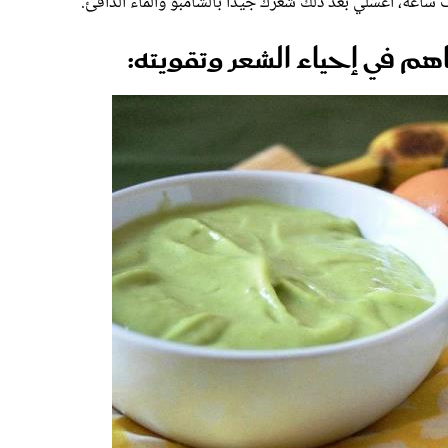
عة، اغسلي بعد ذلك شعرك جيداً بالشامبو والماء الدافئ.
 في إحياء الشعر وتقويته: