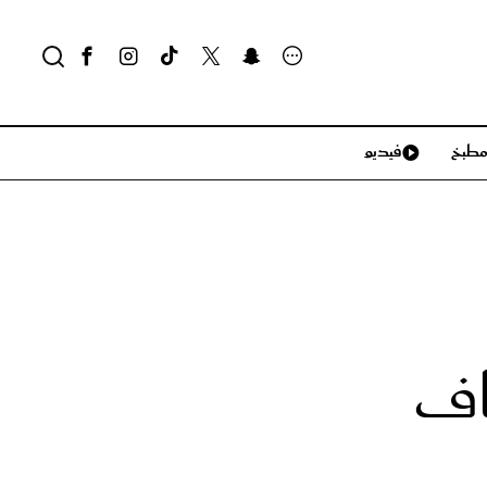
طبخ
فيديو
لايف ستايل
سياحة وسفر
منزل وديكور
تكنولوجيا
اف