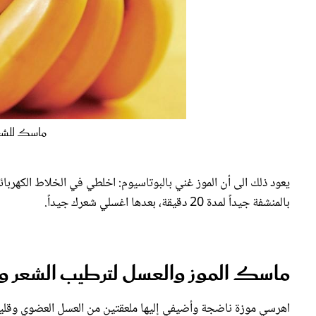
ماسك للشع
يعود ذلك الى أن الموز غني بالبوتاسيوم: اخلطي في الخلاط الكهرب
بالمنشفة جيداً لمدة 20 دقيقة، بعدها اغسلي شعرك جيداً.
ماسك الموز والعسل لترطيب الشعر و
اهرسي موزة ناضجة وأضيفي إليها ملعقتين من العسل العضوي وقليل