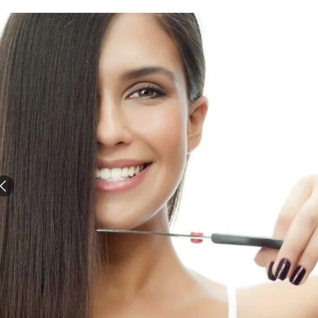
الات الرأي
تطبيقات سيدتي
ايل
دليل السفر
ارير
آخر الأخبار
وس سيدتي
مجلة سيد
غلاف رف