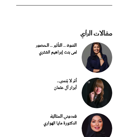
مقالات الرأي
القوة .. التأثير .. الحضور
لمى بنت إبراهيم الشثري
أثر لا يُنسى..
أبرار آل عثمان
قدوتي المثاليّة
الدكتورة مايا الهواري