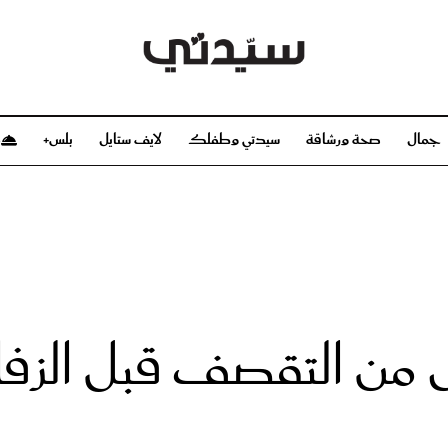
جمال
صحة ورشاقة
سيدتي وطفلك
لايف ستايل
بلس+
م
صحة ورشاقة
سيدتي وطفلك
بشرة
صحة
الحمل والولادة
ريحات
رشاقة و تغذية
مولودك
وعطور
أطفال ومراهقون
صحة الطفل
 من التقصف قبل الزف
مجلة سيدتي
مناسبات X سيدتي
ديو
عن سيدتي
بخ سيدتي
فريق سيدتي