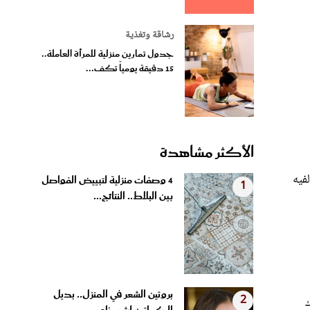
رشاقة وتغذية
جدول تمارين منزلية للمرأة العاملة..
15 دقيقة يومياً تكف...
الأكثر مشاهدة
فيه
4 وصفات منزلية لتبييض الفواصل
1
بين البلاط.. النتائج...
بروتين الشعر في المنزل.. بديل
2
ك