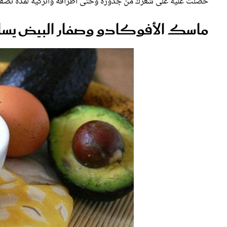
حصلت عليه على شعرك من جذوره وحتى أطرافه واتركيه لمدة نصف سا
ماسك الأفوكادو وصفار البيض يساهم