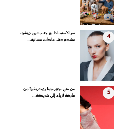
سر الاستيقاظ بوجه مشرق وبشرة
4
مشدودة.. عادات مسائية...
مَن هي جورجينا رودريغيز؟ مِن
5
عارضة أزياء إلى شريكة...