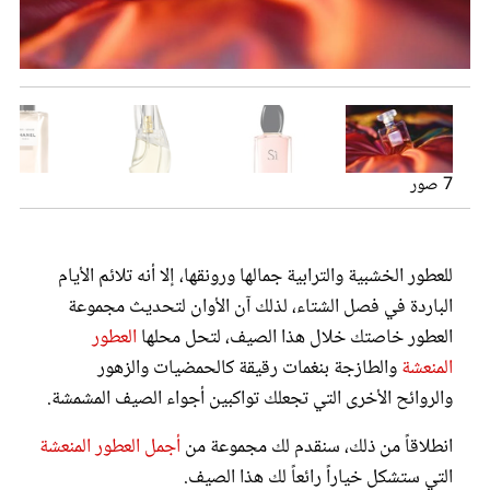
عروس سيدتي
7 صور
للعطور الخشبية والترابية جمالها ورونقها، إلا أنه تلائم الأيام
الباردة في فصل الشتاء، لذلك آن الأوان لتحديث مجموعة
مجلة سيدتي
العطور خاصتك خلال هذا الصيف، لتحل محلها
العطور
Woman Intense Eau de Parfum
Sì Fiori Eau de Parfum
Cashmere Mist Eau de Parfum
Paris Venise Eau de Toilette
Miu Miu Twist Eau de Parfum
المنعشة
والطازجة بنغمات رقيقة كالحمضيات والزهور
غلاف رفمي
والروائح الأخرى التي تجعلك تواكبين أجواء الصيف المشمشة.
انطلاقاً من ذلك، سنقدم لك مجموعة من
أجمل العطور المنعشة
التي ستشكل خياراً رائعاً لك هذا الصيف.
Jadore Eau de Parfum Rollerball