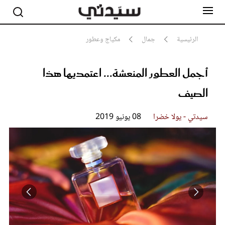
الرئيسية
جمال
مكياج وعطور
أجمل العطور المنعشة... اعتمديها هذا
مشاهير
أناقة
الصيف
جمال
صحة ورشاقة
سيدتي وطفلك
سيدتي - يولا خضرا
08 يونيو 2019
لايف ستايل
بلس+
فيديو
مطبخ سيدتي
مقالات الرأي
ستايل
تقارير