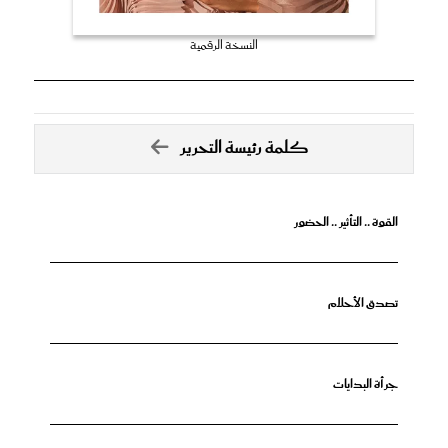
النسخة الرقمية
كلمة رئيسة التحرير
القوة .. التأثير .. الحضور
تصدق الأحلام
جرأة البدايات