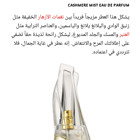
Cashmere Mist Eau de Parfum
يشكل هذا العطر مزيجاً فريداً بين
نغمات الأزهار
الخفيفة مثل
زنبق الوادي واليلانغ يلانغ والياسمين، والعناصر الترابية مثل
العنبر
والمسك والجلد المدبوغ، ليشكل رائحة لذيذة حقاً تضفي
على إطلالتك المرح والانتعاش. إنه عطر في غاية الجمال، فلا
تترددي في اعتماده.