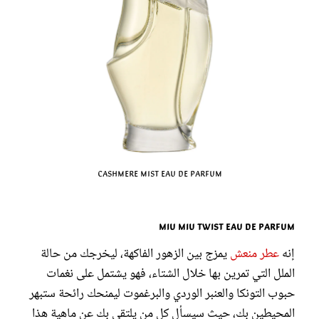
Cashmere Mist Eau de Parfum
Miu Miu Twist Eau de Parfum
إنه
عطر منعش
يمزج بين الزهور الفاكهة، ليخرجك من حالة
الملل التي تمرين بها خلال الشتاء، فهو يشتمل على نغمات
حبوب التونكا والعنبر الوردي والبرغموت ليمنحك رائحة ستبهر
المحيطين بك، حيث سيسأل كل من يلتقي بك عن ماهية هذا