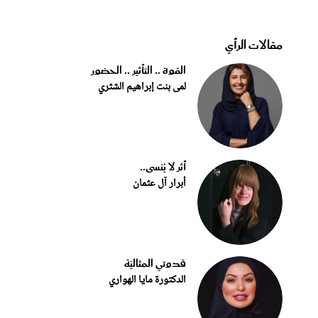
مقالات الرأي
القوة .. التأثير .. الحضور
لمى بنت إبراهيم الشثري
أثر لا يُنسى..
أبرار آل عثمان
قدوتي المثاليّة
الدكتورة مايا الهواري