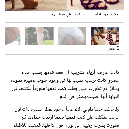
عروس سيدتي
حذاء عارضة أزياء كاد يتسبب في بتر قدمها
6 صور
كادت عارضة أزياء عشرينية ان تفقد قدمها بسبب حذاء
عصري كانت ترتديه تسبب لها في وجود حبوب صغيرة مملوءة
مجلة سيدتي
بسائل ثم تطورت حتى جعلت كعب قدمها متورماً لتكشف في
النهاية أنها أصيبت بتعفن في الدم.
غلاف رفمي
ولاحظت جيما داوني، 23 عاماً ،وجود نقطة صغيرة ذات لون
غريب تشكلت على كعب قدمها بعدما ارتدت حذاءها ثم
تطورت بسرعة رهيبة إلى تورم حول كاحلها، فذهبت للأطباء
العارضة جيما.