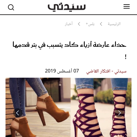
الرئيسية
بلس+
أخبار
حذاء عارضة أزياء كاد يتسبب في بتر قدمها
مشاهير
أناقة
!
جمال
صحة ورشاقة
سيدتي وطفلك
سيدتي - افتكار القاضي
07 أغسطس 2019
لايف ستايل
بلس+
فيديو
مطبخ سيدتي
مقالات الرأي
ستايل
تقارير