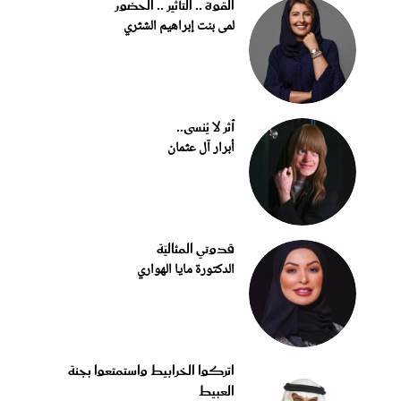
القوة .. التأثير .. الحضور
لمى بنت إبراهيم الشثري
أثر لا يُنسى..
أبرار آل عثمان
قدوتي المثاليّة
الدكتورة مايا الهواري
اتركوا الخرابيط واستمتعوا بجنة
العبيط