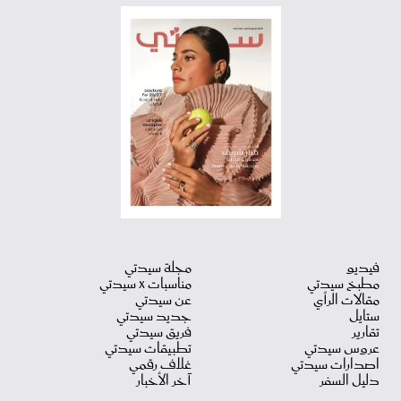
فيديو
مجلة سيدتي
مطبخ سيدتي
مناسبات X سيدتي
مقالات الرأي
عن سيدتي
ستايل
جديد سيدتي
تقارير
فريق سيدتي
عروس سيدتي
تطبيقات سيدتي
اصدارات سيدتي
غلاف رقمي
دليل السفر
آخر الأخبار