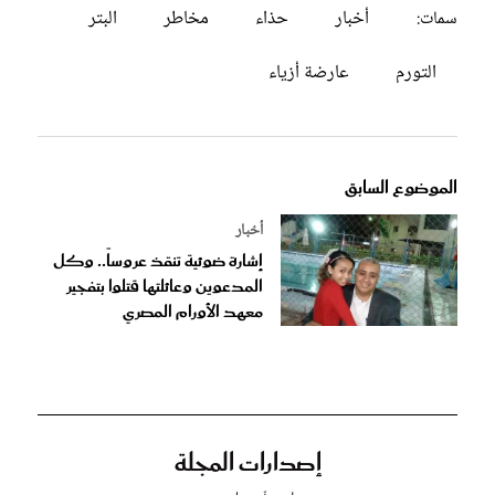
أخبار
حذاء
مخاطر
البتر
سمات:
التورم
عارضة أزياء
الموضوع السابق
أخبار
إشارة ضوئية تنقذ عروساً.. وكل
المدعوين وعائلتها قتلوا بتفجير
معهد الأورام المصري
إصدارات المجلة