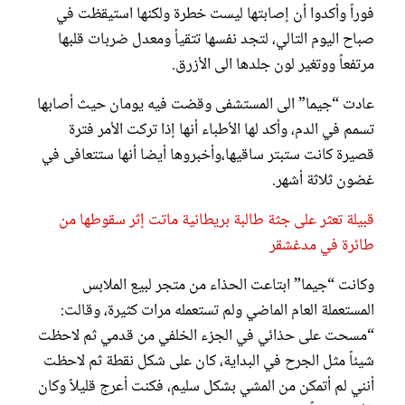
تورم في كعبها ادى الى تعفن في الدم
فوراً وأكدوا أن إصابتها ليست خطرة ولكنها استيقظت في
كيف تغيرت بشرتها
صباح اليوم التالي، لتجد نفسها تتقيأ ومعدل ضربات قلبها
مرتفعاً ووتغير لون جلدها الى الأزرق.
عادت “جيما” الى المستشفى وقضت فيه يومان حيث أصابها
تسمم في الدم، وأكد لها الأطباء أنها إذا تركت الأمر فترة
حالة كعب قدمها بسبب الحذاء
قصيرة كانت ستبتر ساقيها،وأخبروها أيضا أنها ستتعافى في
العارضة جيما.
غضون ثلاثة أشهر.
قبيلة تعثر على جثة طالبة بريطانية ماتت إثر سقوطها من
طائرة في مدغشقر
وكانت “جيما” ابتاعت الحذاء من متجر لبيع الملابس
المستعملة العام الماضي ولم تستعمله مرات كثيرة، وقالت:
“مسحت على حذائي في الجزء الخلفي من قدمي ثم لاحظت
شيئاً مثل الجرح في البداية، كان على شكل نقطة ثم لاحظت
أنني لم أتمكن من المشي بشكل سليم، فكنت أعرج قليلاً وكان