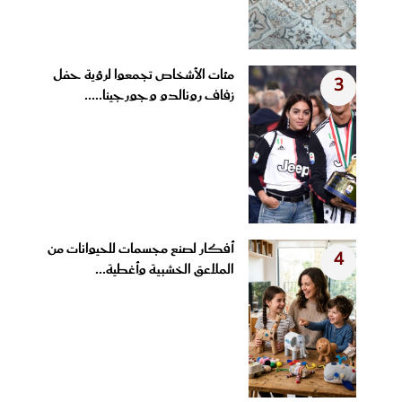
مئات الأشخاص تجمعوا لرؤية حفل
3
زفاف رونالدو وجورجينا.....
أفكار لصنع مجسمات للحيوانات من
4
الملاعق الخشبية وأغطية...