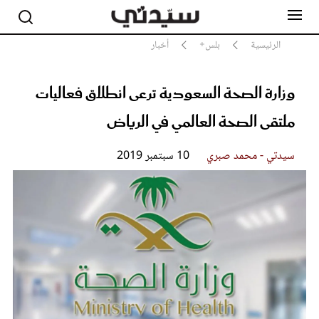
الرئيسية
بلس+
أخبار
وزارة الصحة السعودية ترعى انطلاق فعاليات
مشاهير
أناقة
ملتقى الصحة العالمي في الرياض
جمال
صحة ورشاقة
سيدتي - محمد صبري
10 سبتمبر 2019
سيدتي وطفلك
لايف ستايل
بلس+
فيديو
مطبخ سيدتي
مقالات الرأي
ستايل
تقارير