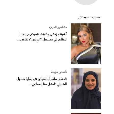
جديد سيدتي
مشاهير العرب
أشرف زكي يكشف تعرض روجينا
للظلم في مسلسل "البرنس": تقاض...
قصص ملهمة
قصص وأسرار الحجاج في رواية هديل
الشبيلي "لكل منا إسماعي...