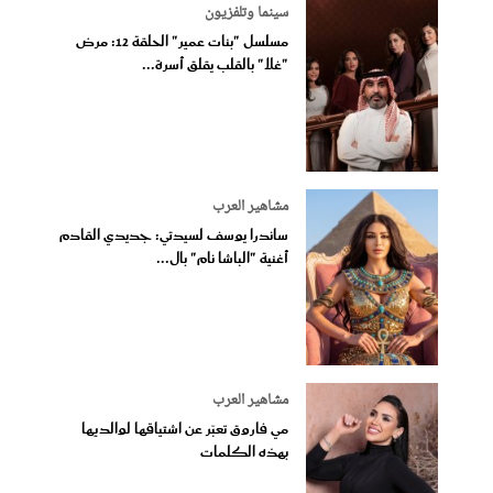
سينما وتلفزيون
مسلسل "بنات عمير" الحلقة 12: مرض
"غلا" بالقلب يقلق أسرة...
مشاهير العرب
ساندرا يوسف لسيدتي: جديدي القادم
أغنية "الباشا نام" بال...
مشاهير العرب
مي فاروق تعبّر عن اشتياقها لوالديها
بهذه الكلمات