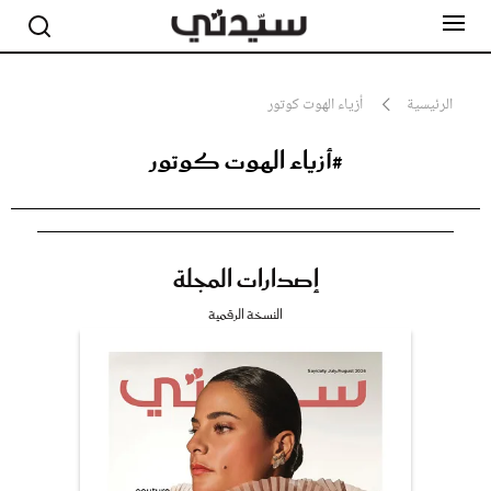
الرئيسية
أزياء الهوت كوتور
#أزياء الهوت كوتور
مشاهير
أناقة
جمال
صحة ورشاقة
سيدتي وطفلك
إصدارات المجلة
لايف ستايل
بلس+
النسخة الرقمية
فيديو
مطبخ سيدتي
مقالات الرأي
ستايل
تقارير