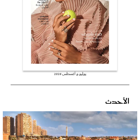
عروس سيدتي
يوليو و أغسطس 2026
مجلة سيدتي
الأحدث
غلاف رفمي