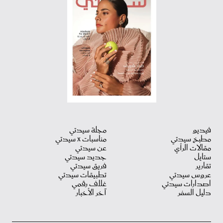
فيديو
مجلة سيدتي
مطبخ سيدتي
مناسبات X سيدتي
مقالات الرأي
عن سيدتي
ستايل
جديد سيدتي
تقارير
فريق سيدتي
عروس سيدتي
تطبيقات سيدتي
اصدارات سيدتي
غلاف رقمي
دليل السفر
آخر الأخبار