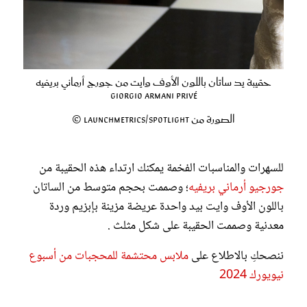
حقيبة يد ساتان باللون الأوف وايت من جورج أرماني بريفيه
Giorgio Armani Privé
الصورة من Launchmetrics/Spotlight ©
للسهرات والمناسبات الفخمة يمكنك ارتداء هذه الحقيبة من
جورجيو أرماني بريفيه
؛ وصممت بحجم متوسط من الساتان
باللون الأوف وايت بيد واحدة عريضة مزينة بإبزيم وردة
معدنية وصممت الحقيبة على شكل مثلث .
ننصحكِ بالاطلاع على
ملابس محتشمة للمحجبات من أسبوع
نيويورك 2024