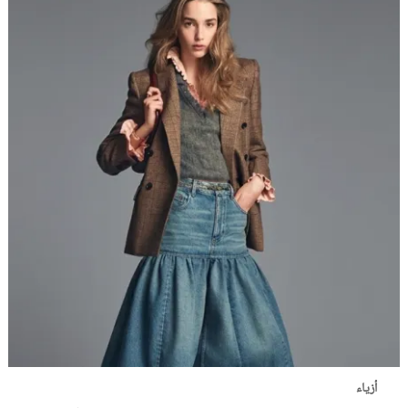
أزياء