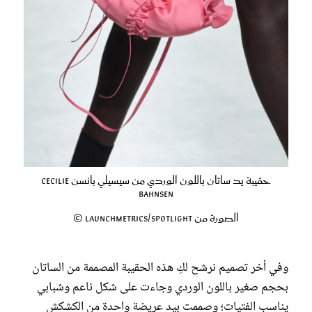
حقيبة يد ساتان باللون الوردي من سيسيلي بانسن Cecilie
Bahnsen
الصورة من Launchmetrics/Spotlight ©
وفي أخر تصميم نرشح لكِ هذه الحقيبة المصممة من الساتان
بحجم صغير باللون الوردي وجاءت على شكل ناعم وشبابي
يناسب الفتيات؛ وصممت بيد عريضة واحدة من الكشكش