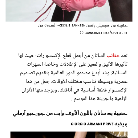
عروس سيدتي
حقيبة من سيسيلي بانسن Cecilie Bahnsen- الصورة من
Launchmetrics/Spotlight ©
تعد
حقائب
الساتان من أجمل قطع الإكسسوارات؛ حيث لها
تأثيرها الأنيق والمميز على الإطلالات وخاصة السهرات
المسائية؛ وقد أبدع مصممو الدور العالمية بتقديم تصاميم
عصرية وبسيطة تناسب مختلف الأوقات، جعل من هذا
الإكسسوار قطعة أساسية في أناقتك، ويوجد منها الألوان
مجلة سيدتي
الزاهية والجريئة هذا الموسم .
غلاف رفمي
حقيبة يد ساتان باللون الأوف وايت من جورجيو أرماني
بريفيه Giorgio Armani Privé