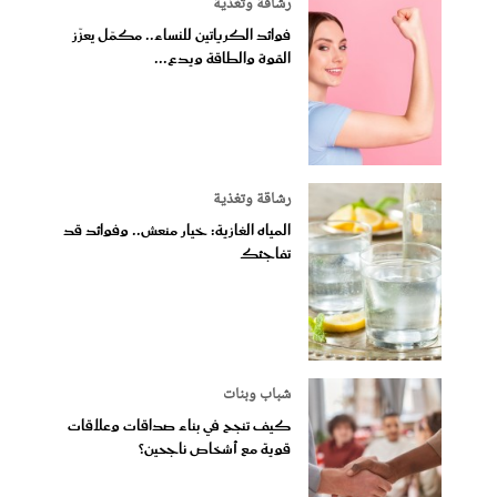
رشاقة وتغذية
فوائد الكرياتين للنساء.. مكمّل يعزّز
القوة والطاقة ويدع...
رشاقة وتغذية
المياه الغازية: خيار منعش.. وفوائد قد
تفاجئك
شباب وبنات
كيف تنجح في بناء صداقات وعلاقات
قوية مع أشخاص ناجحين؟