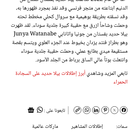
الدنيم ابتاعته من متجر فرنسي وقد نفذ بمجرد ظهورها به،
وقد نسقته بطريقة بوهيمية مع سروال كحلي مخطط تحته
وحملت وشاحاً ازرق مع حقيبة كبيرة جلدية سوداء. لقد ظهرت
بيلا حديد بفستان من جونيا واتانابي Junya Watanabe
وهو بطراز فنتد يزدان بخيوط عند الجزء العلوي ويتسم بقصة
مستقيمة ميدي بطابع عملي، وحملت حقيبة جلدية سوداء
وانتعلت بوتاً عالي الساق برباط من الجلد الأسود.
تابعي المزيد وشاهدي
أبرز إطلالات بيلا حديد على السجادة
الحمراء
تابعونا على :
إطلالات المشاهير
ماركات عالمية
سمات: