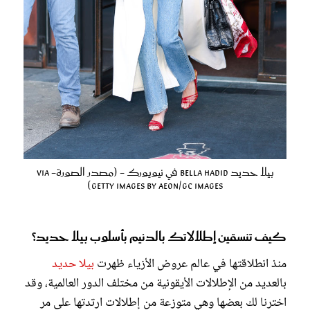
بيلا حديد Bella Hadid في نيويورك - (مصدر الصورة- via
Getty Images By Aeon/GC Images)
كيف تنسقين إطلالاتك بالدنيم بأسلوب بيلا حديد؟
منذ انطلاقتها في عالم عروض الأزياء ظهرت
بيلا حديد
بالعديد من الإطلالات الأيقونية من مختلف الدور العالمية، وقد
اخترنا لك بعضها وهي متوزعة من إطلالات ارتدتها على مر