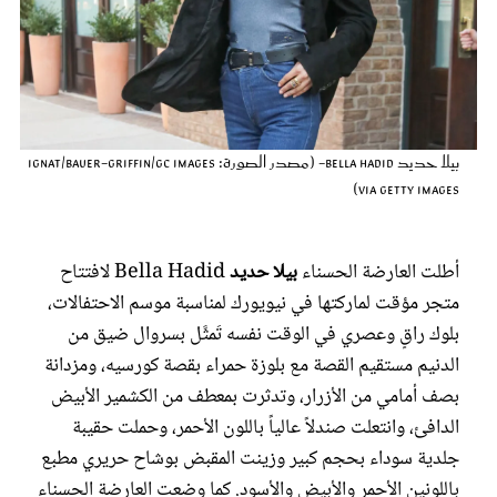
عروس سيدتي
بيلا حديد Bella Hadid- (مصدر الصورة: Ignat/Bauer-Griffin/GC Images
via Getty Images)
أطلت العارضة الحسناء
بيلا حديد
Bella Hadid لافتتاح
متجر مؤقت لماركتها في نيويورك لمناسبة موسم الاحتفالات،
مجلة سيدتي
بلوك راقٍ وعصري في الوقت نفسه تَمثَّل بسروال ضيق من
الدنيم مستقيم القصة مع بلوزة حمراء بقصة كورسيه، ومزدانة
غلاف رقمي
بصف أمامي من الأزرار، وتدثرت بمعطف من الكشمير الأبيض
الدافئ، وانتعلت صندلاً عالياً باللون الأحمر، وحملت حقيبة
جلدية سوداء بحجم كبير وزينت المقبض بوشاح حريري مطبع
باللونين الأحمر والأبيض والأسود. كما وضعت العارضة الحسناء