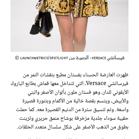
فيرساتشي Versace- الصورة من Launchmetrics/Spotlight ©
ظهرت العارضة الحسناء بفستان مطبع بنقشات النمر من
فيرساتشي Versace، التي تتداخل معها قماش بطابع الباروك
الأيقوني للدار، وهو فستان ملون بألوان الأصفر والبني
والأبيض، ويتسم بقصة خالية من الأكمام وبتنورة قصيرة
واسعة. وتم تنسيق سترة من الدنيم القصيرة معه. كما حملت
حقيبة سوداء جلدية مزخرفة بوشاح منمق حريري وتزينت
بطوق من الذهب الأصفر على شكل سلسال متعدد الحلقات.