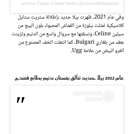
A post shared by Closet of Bella Hadid (@closetofbellahadid)
وفي عام 2021، ظهرت بيلا حديد بإطلالة ستريت ستايل
كلاسيكية تمثلت ببلوزة من القماش المحبوك بلون البيج من
سيلين Celine، ونسقتها مع سروال واسع من الدنيم وتزينت
بعقد من بلغاري Bulgari. كما انتعلت الخف المصنوع من
الفرو البيض من علامة Ugg.
عام 2022 بيلا حديد تتألق بفستان دنيم بطابع فنتدج