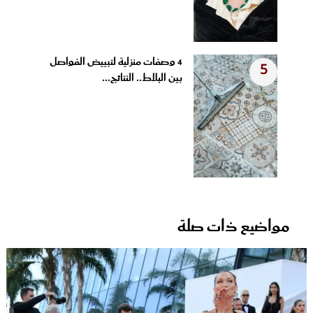
4 وصفات منزلية لتبييض الفواصل
5
بين البلاط.. النتائج...
مواضيع ذات صلة