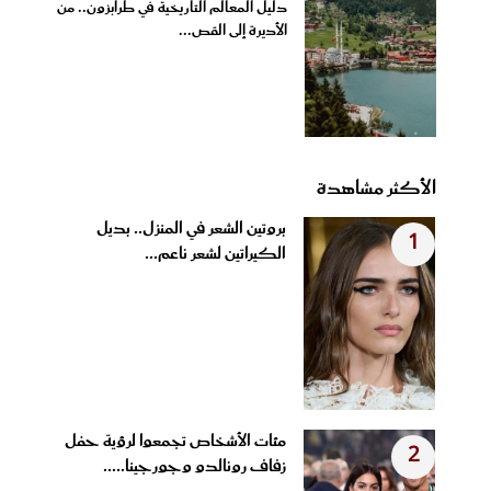
دليل المعالم التاريخية في طرابزون.. من
الأديرة إلى القص...
الأكثر مشاهدة
بروتين الشعر في المنزل.. بديل
1
الكيراتين لشعر ناعم...
مئات الأشخاص تجمعوا لرؤية حفل
2
زفاف رونالدو وجورجينا.....