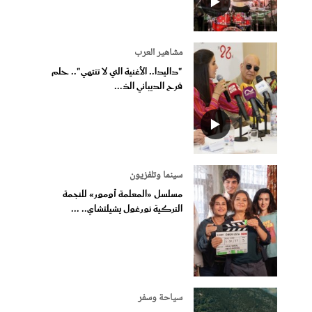
مشاهير العرب
"داليدا.. الأغنية التي لا تنتهي".. حلم
فرح الديباني الذ...
سينما وتلفزيون
مسلسل «المعلمة أومور» للنجمة
التركية نورغول يشيلتشاي.. ...
سياحة وسفر