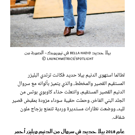
بيلا حديد Bella Hadid في نيويورك- الصورة من
Launchmetrics/Spotlight ©
لطالما استهوى الدنيم بيلا حديد فكانت ترتدي البليزر
المستقيم القصير والمخطط، والذي يتميز بألوانه مع سروال
الدنيم القصير المستقيم، وانتعلت حذاء كاوبوي بوتس من
الجلد البني الفاخر، وحملت حقيبة سوداء مزودة بمقبض قصير
لليد، ووضعت نظارات مستديرة وردية تتمتع بزجاج ملون
شفاف.
عام 2018 بيلا حديد في سروال من الدنيم وبليزر أحمر