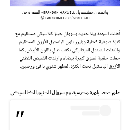
براندون مكسويل Brandon Maxwell- الصورة من
Launchmetrics/Spotlight ©
أطلت النجمة بيلا حديد بسروال جينز كلاسيكي مستقيم مع
كنزة صوفية كحلية وبليزر بلون الباستيل الأزرق المستقيم
وانتعلت الصندل الميتاليكي بكعب عالٍ باللون الأبيض. كما
حملت حقيبة تسوق كبيرة بيضاء وارتدت القميص القطني
الأزرق الباستيل تحت الكنزة، لمظهر شتوي دافئ ورصين.
عام 2021، بلوزة مدرسية مع سروال الدنيم الكلاسيكي