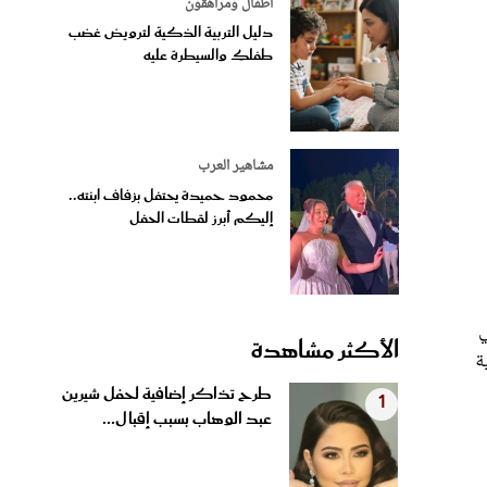
أطفال ومراهقون
دليل التربية الذكية لترويض غضب
طفلكِ والسيطرة عليه
مشاهير العرب
محمود حميدة يحتفل بزفاف ابنته..
إليكم أبرز لقطات الحفل
ي
الأكثر مشاهدة
ة
طرح تذاكر إضافية لحفل شيرين
1
عبد الوهاب بسبب إقبال...