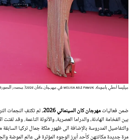
ميليسا أصلي باموك Melisa Aslı Pamuk في مهرجان كان 2026( مصدر الصورة: Aurore Marechal/Getty Images)
ضمن فعاليات
مهرجان كان السينمائي 2026
، لم تكتفِ النجمات ال
بين الفخامة الهادئة، والدراما العصرية، والأنوثة الناعمة. وقد لفتت 
والتفاصيل المدروسة بالإضافة الى ظهور ملكة جمال تركيا السابقة م
مرة جديدة مكانتهن كأحد أبرز الوجوه المؤثرة في عالم الموضة والج