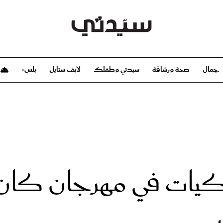
جمال
صحة ورشاقة
سيدتي وطفلك
لايف ستايل
بلس+
م
صحة ورشاقة
سيدتي وطفلك
بشرة
صحة
الحمل والولادة
ريحات
رشاقة و تغذية
مولودك
وعطور
أطفال ومراهقون
صحة الطفل
مجلة سيدتي
مناسبات X سيدتي
ديو
عن سيدتي
بخ سيدتي
فريق سيدتي