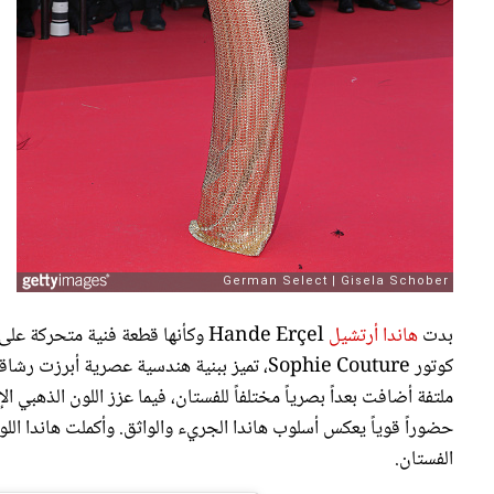
بدت
هاندا أرتشيل
Hande Erçel وكأنها قطعة فنية متح
كوتور Sophie Couture، تميز ببنية هندسية عص
ملتفة أضافت بعداً بصرياً مختلفاً للفستان، فيما عزز اللون الذهبي 
الفستان.