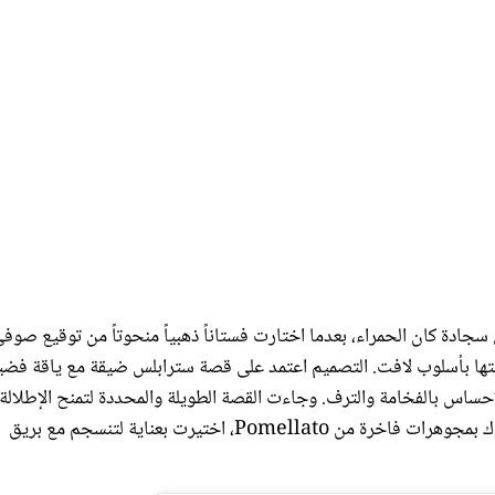
ركة على سجادة كان الحمراء، بعدما اختارت فستاناً ذهبياً منحوتاً من توقيع صوف
رية أبرزت رشاقتها بأسلوب لافت. التصميم اعتمد على قصة سترابلس ضيقة مع ياقة فضي
الإحساس بالفخامة والترف. وجاءت القصة الطويلة والمحددة لتمنح الإطلالة
حضوراً قوياً يعكس أسلوب هاندا الجريء والواثق. وأكملت هاندا اللوك بمجوهرات فاخرة من Pomellato، اختيرت بعناية لتنسجم مع بريق