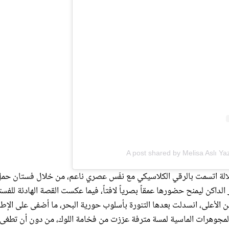
A post shared by Melisa Aslı Y
 باموك Melisa Aslı Pamuk الظهور بإطلالة اتسمت بالرقي الكلاسيكي مع نفَس عصري ناعم، من خلال فستان حم
الداكن ليمنح حضورها عمقاً بصرياً لافتاً، فيما عكست القصة الهادئة للفست
 من الأعلى، انسدلت بعدها التنورة بأسلوب حورية البحر، ما أضفى على الإطل
فت المجوهرات الماسية لمسة مترفة عززت من فخامة اللوك، من دون أن تطغى