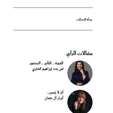
جرأة البدايات
مقالات الرأي
القوة .. التأثير .. الحضور
لمى بنت إبراهيم الشثري
أثر لا يُنسى..
أبرار آل عثمان