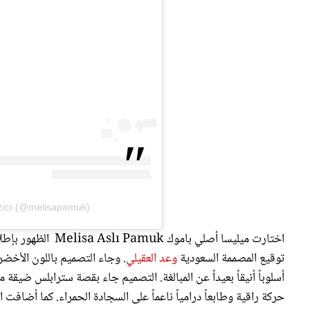
azıcı (@melisapamuk)
اختارت ميليسا أصلي
توقيع المصممة السعودية
وعد العقيلي
. وجاء التصميم باللون الأخضر 
أسلوباً أنيقاً بعيداً عن المبالغة. التصميم جاء بقصة سترابلس ضيقة
حركة راقية وطابعاً درامياً ناعماً على السجادة الحمراء. كما أضا