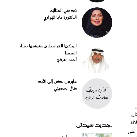
قدوتي المثاليّة
الدكتورة مايا الهواري
اتركوا الخرابيط واستمتعوا بجنة
العبيط
أحمد العرفج
عابرون لكن إلى الأبد
منال الحصيني
ل
ان
الة
جديد سيدتي
 على