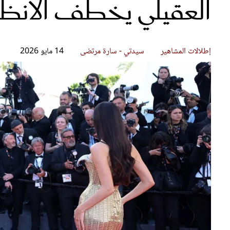
العقيلي يخطف الأنظا
قصص ملهمة
مق
شباب وبنات
ست
علاقات زوجية
تق
عر
إطلالات المشاهير
سيدتي - سارة مرتضى
14 مايو 2026