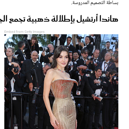
بساطة التصميم المدروسة.
هاندا أرتشيل بإطلالة ذهبية تجمع الج
Embed from Getty Images