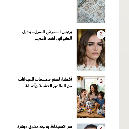
بروتين الشعر في المنزل.. بديل
2
الكيراتين لشعر ناعم...
أفكار لصنع مجسمات للحيوانات
3
من الملاعق الخشبية وأغطية...
سر الاستيقاظ بوجه مشرق وبشرة
4
مشدودة.. عادات مسائية...