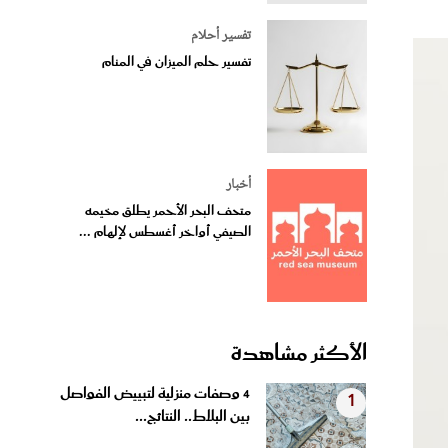
تفسير أحلام
تفسير حلم الميزان في المنام
أخبار
متحف البحر الأحمر يطلق مخيمه
الصيفي أواخر أغسطس لإلهام ...
الأكثر مشاهدة
4 وصفات منزلية لتبييض الفواصل
1
بين البلاط.. النتائج...