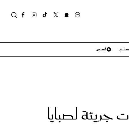
طبخ
فيديو
لايف ستايل
سياحة وسفر
منزل وديكور
تكنولوجيا
جريئة لصبايا