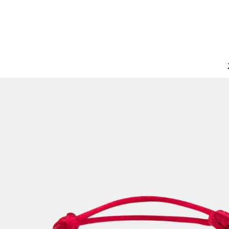
الات الرأي
تطبيقات سيدتي
ايل
دليل السفر
ارير
آخر الأخبار
وس سيدتي
مجلة سيد
غلاف رف