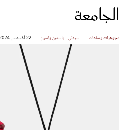
الجامعة
قصص ملهمة
مق
شباب وبنات
ست
علاقات زوجية
تق
عر
مجوهرات وساعات
سيدتي - ياسمين ياسين
22 أغسطس 2024