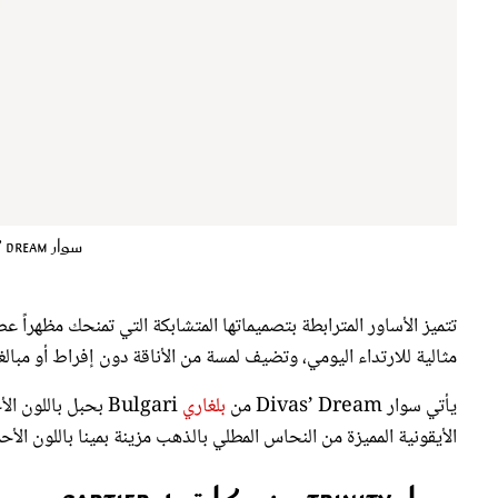
سوار Divas’ Dream من بلغاري Bulgari
تتميز الأساور المترابطة بتصميماتها المتشابكة التي تمنحك مظهراً ع
مثالية للارتداء اليومي، وتضيف لمسة من الأناقة دون إفراط أو مبالغ
يأتي سوار Divas’ Dream من
بلغاري
Bulgari بحبل بالل
الأيقونية المميزة من النحاس المطلي بالذهب مزينة بمينا باللون الأحم
سوار Trinity من كارتييه Cartier