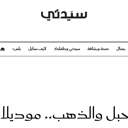
جمال
صحة ورشاقة
سيدتي وطفلك
لايف ستايل
بلس+
م
صحة ورشاقة
سيدتي وطفلك
بشرة
صحة
الحمل والولادة
ريحات
رشاقة و تغذية
مولودك
وعطور
أطفال ومراهقون
صحة الطفل
بل والذهب.. موديلات 
مجلة سيدتي
مناسبات X سيدتي
ديو
عن سيدتي
بخ سيدتي
فريق سيدتي