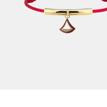
 نقترح لكِ المجوهرات التي تجمع بين الذهب والأحبال وتتمتع بأناقة