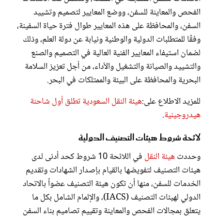
الفحص والمعاينة للسفن، ووضع المعايير لتصميم وتشييد
السفن، والمحافظة على هذه المعايير طوال فترة حياة السفينة،
وفقًا للمتطلبات الدولية والوطنية ونيابة عن دولة العلم، وذلك
لضمان استيفاء المعايير الفنية العالية في التصميم والصنع
والتشييد والصيانة والتشغيل والأداء، من أجل تعزيز السلامة
البحرية والمحافظة على البيئة والممتلكات في البحر.
للمزيد الاطلاع على:
هيئة النقل السعودية تطلق أول شاحنة
هيدروجينية
.
لائحة شروط هيئات التصنيف الدولية
وحددت
هيئة النقل
في اللائحة 10 شروط كحد أدنى لدى
هيئات التصنيف لتفويضها بالقيام بإصدار الشهادات وتقديم
الخدمات للسفن، منها أن تكون هيئة التصنيف عضواً بالاتحاد
الدولي لهيئات التصنيف (IACS)، والإلمام الشامل بكل ما
يتعلق بمجالات الفحص والمعاينة وتقييم تصاميم بناء السفن