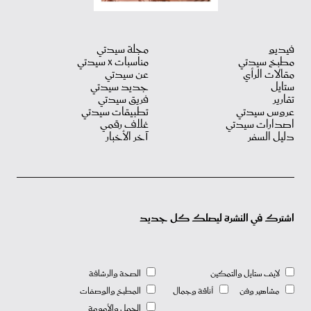
فيديو
مجلة سيدتي
مطبخ سيدتي
مناسبات X سيدتي
مقالات الرأي
عن سيدتي
ستايل
جديد سيدتي
تقارير
فريق سيدتي
عروس سيدتي
تطبيقات سيدتي
اصدارات سيدتي
غلاف رقمي
دليل السفر
آخر الأخبار
اشترك في النشرة ليصلك كل جديد
لايف ستايل والتمكين
الصحة والرشاقة
مشاهير وفن
أناقة وجمال
المطبخ والوصفات
الحمل والأمومة