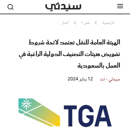
الرئيسية
بلس+
أخبار
الهيئة العامة للنقل تعتمد لائحة شروط
مشاهير
أناقة
تفويض هيئات التصنيف الدولية الراغبة في
جمال
صحة ورشاقة
العمل بالسعودية
سيدتي وطفلك
لايف ستايل
سيدتي - نت
12 يناير 2024
بلس+
فيديو
مطبخ سيدتي
مقالات الرأي
ستايل
تقارير