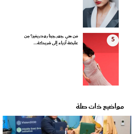
مَن هي جورجينا رودريغيز؟ مِن
5
عارضة أزياء إلى شريكة...
مواضيع ذات صلة