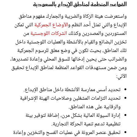
القواعد المنظمة لمناطق الإيداع بالسعودية
واستعرضت هيئة الزكاة والضريبة والجمارك مفهوم مناطق
الإيداع والتي تمثل أحد النظم و
الأوضاع الجمركية
التي تمكن
المستوردين والمصدرين وكذلك
الشركات اللوجستية
من
تخزين البضائع والقيام بالأنشطة والعمليات اللوجستية داخل
تلك المناطق، بحيث تكون في وضع معلق للرسوم الجمركية
والضرائب حتى يحين إدخالها للسوق المحلي وإعادة تصديرها،
ومن ضمن مستهدفات القواعد المنظمة لمناطق الإيداع تحقيق
الآتي:
تحديد أسس ممارسة الأنشطة داخل مناطق الإيداع.
تحديد التزامات المشغلين وصلاحيات الهيئة الإشرافية
والرقابية على هذه المناطق.
إدارة السيولة المالية بشكل مرن، إضافة لتوفير بيئة
تنظيمية تدعم تنمية الحركة التجارية.
تحقيق عنصر المرونة في عمليات الفسح والتخزين وإعادة