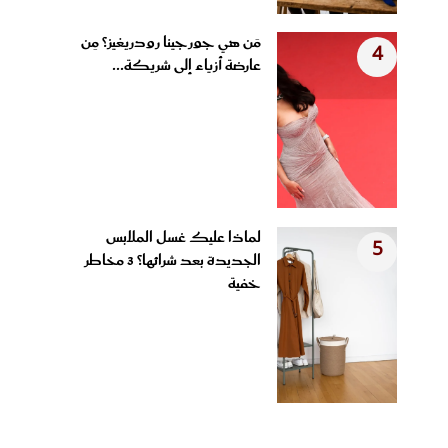
مَن هي جورجينا رودريغيز؟ مِن
4
عارضة أزياء إلى شريكة...
لماذا عليك غسل الملابس
5
الجديدة بعد شرائها؟ 3 مخاطر
خفية