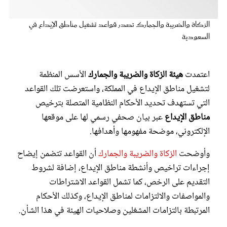
عروس سيدتي
الزكاة والضريبة والجمارك تصدر قواعد تشغيل مناطق الإيداع في
السعودية
اعتمدت
هيئة الزكاة والضريبة والجمارك
الأسس المنظمة
لتشغيل مناطق الإيداع في المملكة، واستعرضت تلك القواعد
التي تستهدف تحديد الأحكام النظامية المتصلة بترخيص
مناطق الإيداع
عبر بيان صحفي رسمي لها على موقعها
الإلكتروني، موضحة مفهومها وأهدافها.
مجلة سيدتي
وأوضحت
الزكاة والضريبة والجمارك
أن القواعد تتضمن إيضاح
إجراءات تراخيص وأنشطة مناطق الإيداع، إضافة لشروط
غلاف رفمي
التقديم على الرخص، كما تشمل القواعد الاشتراطات
والمواصفات والالتزامات لمناطق الإيداع، وكذلك الأحكام
المرتبطة بالتزامات المشغلين وصلاحيات الهيئة في هذا الشأن.