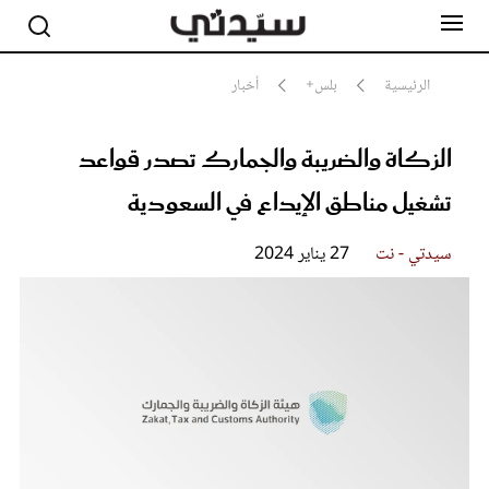
الرئيسية
بلس+
أخبار
الزكاة والضريبة والجمارك تصدر قواعد
مشاهير
أناقة
تشغيل مناطق الإيداع في السعودية
جمال
صحة ورشاقة
سيدتي وطفلك
سيدتي - نت
27 يناير 2024
لايف ستايل
بلس+
فيديو
مطبخ سيدتي
مقالات الرأي
ستايل
تقارير