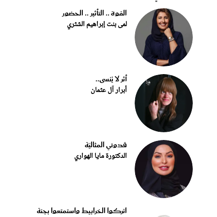
القوة .. التأثير .. الحضور
لمى بنت إبراهيم الشثري
أثر لا يُنسى..
أبرار آل عثمان
قدوتي المثاليّة
الدكتورة مايا الهواري
اتركوا الخرابيط واستمتعوا بجنة