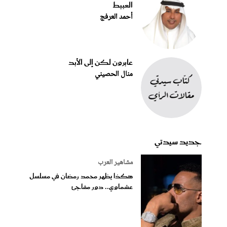
العبيط
أحمد العرفج
عابرون لكن إلى الأبد
منال الحصيني
جديد سيدتي
مشاهير العرب
هكذا يظهر محمد رمضان في مسلسل
عشماوي.. دور مفاجئ