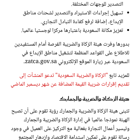
التصدير للوجهات المختلفة.
تسهيل إجراءات الاستيراد والتصدير لشحنات مناطق
الإيداع، إضافة لرفع كفاءة التبادل التجاري.
تعزيز مكانة السعودية باعتبارها مركزا لوجستيا عالميا.
بدورها وفرت هيئة الزكاة والضريبة الفرصة أمام المستفيدين
للاطلاع على القواعد المنظمة لتشغيل مناطق الإيداع في
السعودية عبر زيارة الموقع الإلكتروني zatca.gov.sa.
للمزيد تابع
"الزكاة والضريبة السعودية" تدعو المنشآت إلى
تقديم إقرارات ضريبة القيمة المضافة عن شهر ديسمبر الماضي
هيئة الزكاة والضريبة والجمارك
تتبنى هيئة الزكاة والضريبة والجمارك رؤية تقوم على أن تصبح
الهيئة نموذجا عالميا في إدارة الزكاة والضريبة والجمارك
وتيسير أعمال التجارة بفعالية مع التركيز على العميل في وجود
رسالة تقوم على تمكين استدامة الاقتصاد وازدهار المجتمع