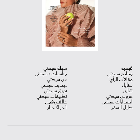
فيديو
مجلة سيدتي
مطبخ سيدتي
مناسبات X سيدتي
مقالات الرأي
عن سيدتي
ستايل
جديد سيدتي
تقارير
فريق سيدتي
عروس سيدتي
تطبيقات سيدتي
اصدارات سيدتي
غلاف رقمي
دليل السفر
آخر الأخبار