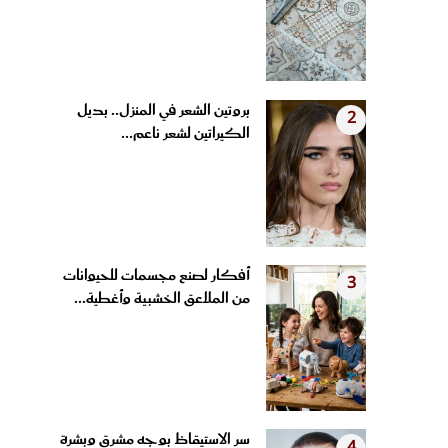
بروتين الشعر في المنزل.. بديل
2
الكيراتين لشعر ناعم...
أفكار لصنع مجسمات للحيوانات
3
من الملاعق الخشبية وأغطية...
سر الاستيقاظ بوجه مشرق وبشرة
4
مشدودة.. عادات مسائية...