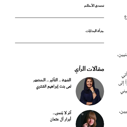
ع
جرأة البدايات
نيين،
مقالات الرأي
تي
القوة .. التأثير .. الحضور
 إلى
لمى بنت إبراهيم الشثري
يني
يين،
أثر لا يُنسى..
أبرار آل عثمان