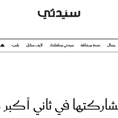
جمال
صحة ورشاقة
سيدتي وطفلك
لايف ستايل
بلس+
م
صحة ورشاقة
سيدتي وطفلك
بشرة
صحة
الحمل والولادة
ريحات
رشاقة و تغذية
مولودك
وعطور
أطفال ومراهقون
صحة الطفل
شاركتها في ثاني أكبر
مجلة سيدتي
مناسبات X سيدتي
ديو
عن سيدتي
بخ سيدتي
فريق سيدتي