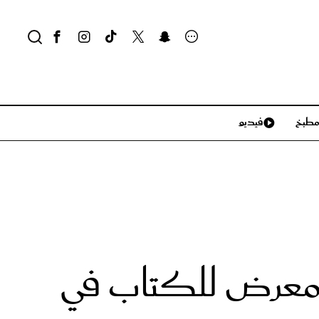
طبخ
فيديو
لايف ستايل
سياحة وسفر
منزل وديكور
تكنولوجيا
 معرض للكتاب في