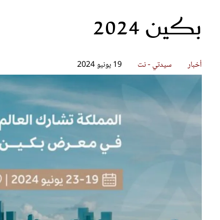
بكين 2024
قصص ملهمة
مق
شباب وبنات
ست
علاقات زوجية
تق
عر
أخبار
سيدتي - نت
19 يونيو 2024