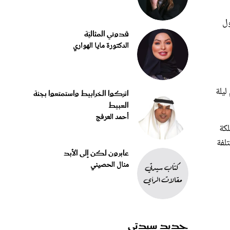
ول
قدوتي المثاليّة
الدكتورة مايا الهواري
ليلة
اتركوا الخرابيط واستمتعوا بجنة
العبيط
أحمد العرفج
لكة
لفة
عابرون لكن إلى الأبد
منال الحصيني
جديد سيدتي