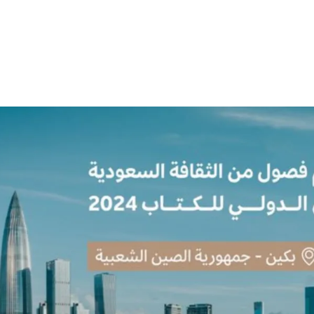
الات الرأي
تطبيقات سيدتي
ايل
دليل السفر
ارير
آخر الأخبار
وس سيدتي
مجلة سيد
غلاف رف