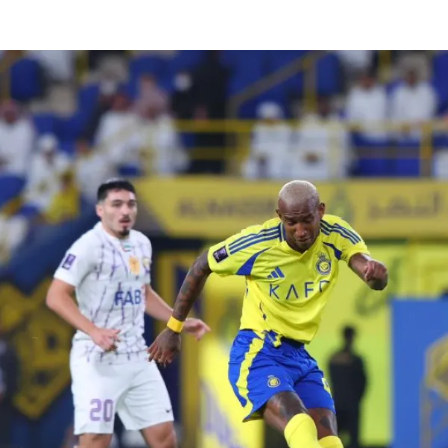
الات الرأي
تطبيقات سيدتي
ايل
دليل السفر
ارير
آخر الأخبار
وس سيدتي
مجلة سيد
غلاف رف