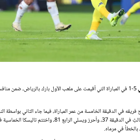
ي
5-1 في المباراة التي أقيمت على ملعب الأول بارك بالرياض، ضمن مناف
فريقه في الدقيقة الخامسة من عمر المباراة، فيما جاء الثاني بواسطة ال
البرتغالي كريستيانو رونالدو "31"، بينما عزز أنجيلو النتيجة بهدفٍ ثالثٍ في الدقيقة 37، وأحرز ويسلي الرابع 81، واختتم تاليسكا ا
وجاء هدف العين الإماراتي بواسطة بينتو 56. ودخل النصر المباراة وهو يمتلك 7 نقاط في 3 جولات ضمن دوري أبطال آسيا للنخبة بالفوز على