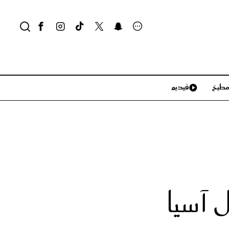
طبخ
فيديو
لايف ستايل
سياحة وسفر
منزل وديكور
تكنولوجيا
 آسيا