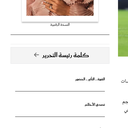
النسخة الرقمية
كلمة رئيسة التحرير
القوة .. التأثير .. الحضور
سات
نجم
تصدق الأحلام
لخماسية في
جرأة البدايات