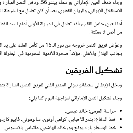
الاستقلال الإيراني، والريان القطري، بعد أن كان تعادل مع الشرطة ا
أما العين، حامل اللقب، فقد تعادل في المباراة الأولى أمام السد القط
من أصل 9 ممكنة.
وعوَّض فريق النصر خروجه من دور ال
بجانب الهلال والأهلي، مؤكداً صحوة الأندية السعودية في البطولة ا
تشكيل الفريقين
ودخل الإيطالي ستيفانو بيولي المدير الفني لفريق النصر، المباراة 
وجاء تشكيل العين الإماراتي لمواجهة اليوم كما يلي:
حراسة المرمى: خالد عيسى.
خط الدفاع: بندر الأحبابي، كوامي أوتون، سالوموني، فابيو كارد
خط الوسط: بارك يونج وو، خالد الهاشمي، ماتياس بالاسيوس.
خط الهجوم: أليخاندرو كاكو، لابا كودجو، سفيان رحيمي.