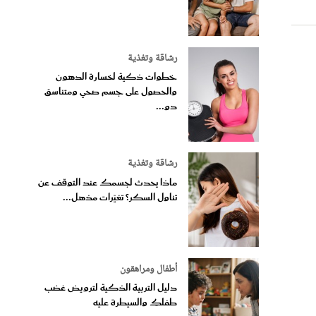
رشاقة وتغذية
خطوات ذكية لخسارة الدهون
والحصول على جسم صحي ومتناسق
دو...
رشاقة وتغذية
ماذا يحدث لجسمك عند التوقف عن
تناول السكر؟ تغيّرات مذهل...
أطفال ومراهقون
دليل التربية الذكية لترويض غضب
طفلكِ والسيطرة عليه