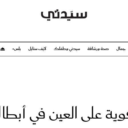
جمال
صحة ورشاقة
سيدتي وطفلك
لايف ستايل
بلس+
م
صحة ورشاقة
سيدتي وطفلك
بشرة
صحة
الحمل والولادة
ريحات
رشاقة و تغذية
مولودك
وعطور
أطفال ومراهقون
صحة الطفل
وية على العين في أبطال
مجلة سيدتي
مناسبات X سيدتي
ديو
عن سيدتي
بخ سيدتي
فريق سيدتي