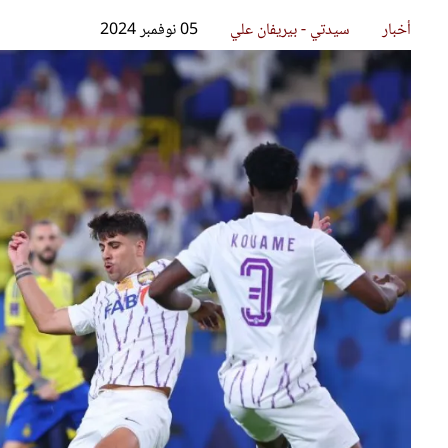
قصص ملهمة
مق
شباب وبنات
ست
علاقات زوجية
تق
عر