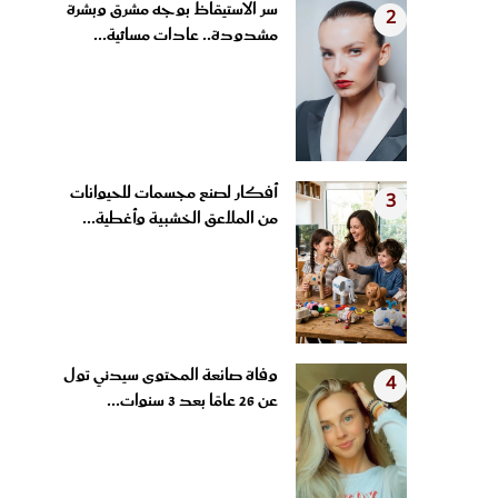
مشدودة.. عادات مسائية...
أفكار لصنع مجسمات للحيوانات
3
من الملاعق الخشبية وأغطية...
وفاة صانعة المحتوى سيدني تول
4
عن 26 عامًا بعد 3 سنوات...