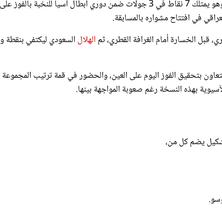
لعراقي في افتتاح مشواره بالمسابقة.
ري، قبل الخسارة أمام الغرافة القطري، ثم
الهلال
السعودي ليكتفي بنقطة و
ـ 16 من كأس الملك على يد التعاون بتحقيق الفوز اليوم على العين، والحضور في قمة ترتيب المجموعة
لآسيوية بهذه النسخة رغم صعوبة المواجهة بينها.
بتشكيل يضم كل من،
وسو.