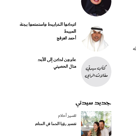
اتركوا الخرابيط واستمتعوا بجنة
العبيط
أحمد العرفج
ه
عابرون لكن إلى الأبد
منال الحصيني
جديد سيدتي
تفسير أحلام
تفسير رؤيا الحما في المنام