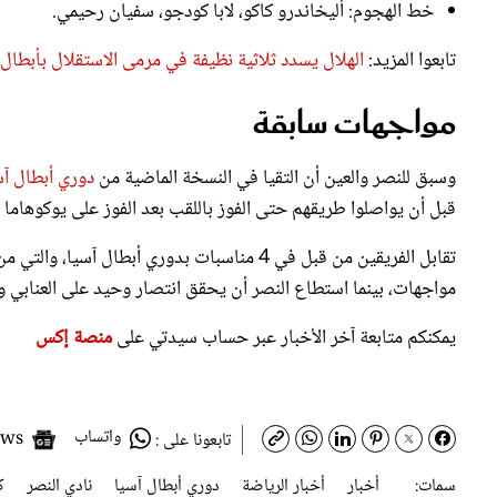
تابعوا المزيد:
الهلال يسدد ثلاثية نظيفة في مرمى الاستقلال بأبطال 
مواجهات سابقة
وسبق للنصر والعين أن التقيا في النسخة الماضية من
دوري أبطال آس
قبل أن يواصلوا طريقهم حتى الفوز باللقب بعد الفوز على يوكوهاما الياباني 6 ـ 3 في مجموع مباراتي الذه
مواجهات، بينما استطاع النصر أن يحقق انتصار وحيد على العنابي ول
يمكنكم متابعة آخر الأخبار عبر حساب سيدتي على
منصة إكس
واتساب
Google News
تابعونا على :
سمات:
أخبار
أخبار الرياضة
دوري أبطال آسيا
نادي النصر
ك