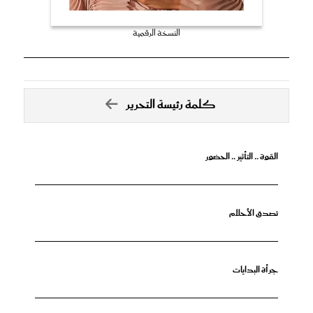
النسخة الرقمية
كلمة رئيسة التحرير
القوة .. التأثير .. الحضور
تصدق الأحلام
جرأة البدايات