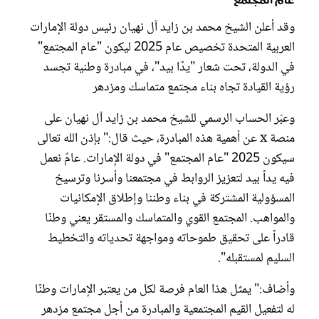
وقد أعلن الشيخ محمد بن زايد آل نهيان رئيس دولة الإمارات
العربية المتحدة تخصيص عام 2025 ليكون "عام المجتمع"
في الدولة، تحت شعار "يدًا بيد"، في مبادرة وطنية تجسد
رؤية القيادة تجاه بناء مجتمع متماسك ومزدهر
وعبّر الحساب الرسمي للشيخ محمد بن زايد آل نهيان على
منصة x عن أهمية هذه المبادرة، حيث قال:" بإذن الله تعالى
سيكون 2025 "عام المجتمع" في دولة الإمارات. عامٌ نعمل
فيه يداً بيد لتعزيز الروابط في مجتمعنا وأسرنا وترسيخ
المسؤولية المشتركة في بناء وطننا وإطلاق الإمكانيات
والمواهب. المجتمع القوي والمتماسك والمستقر يعني وطنًا
قادراً على تحقيق طموحاته ومواجهة تحدياته والتخطيط
السليم لمستقبله".
وأضاف:" يمثل هذا العام فرصة لكل من يعتبر الإمارات وطنًا
له لتفعيل القيم المجتمعية والمبادرة من أجل مجتمع مزدهر