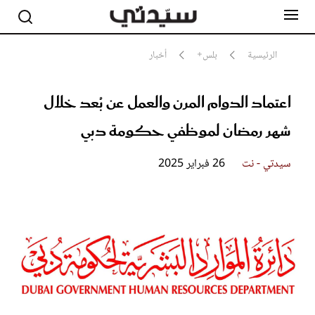
الرئيسية
بلس+
أخبار
اعتماد الدوام المرن والعمل عن بُعد خلال
مشاهير
أناقة
شهر رمضان لموظفي حكومة دبي
جمال
صحة ورشاقة
سيدتي وطفلك
سيدتي - نت
26 فبراير 2025
لايف ستايل
بلس+
فيديو
مطبخ سيدتي
مقالات الرأي
ستايل
تقارير