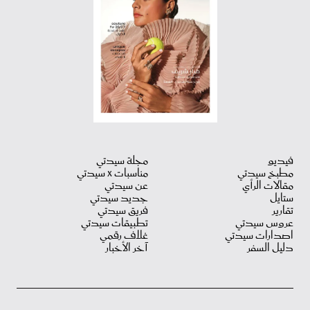
فيديو
مجلة سيدتي
مطبخ سيدتي
مناسبات X سيدتي
مقالات الرأي
عن سيدتي
ستايل
جديد سيدتي
تقارير
فريق سيدتي
عروس سيدتي
تطبيقات سيدتي
اصدارات سيدتي
غلاف رقمي
دليل السفر
آخر الأخبار