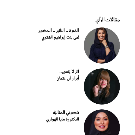
مقالات الرأي
القوة .. التأثير .. الحضور
لمى بنت إبراهيم الشثري
أثر لا يُنسى..
أبرار آل عثمان
قدوتي المثاليّة
الدكتورة مايا الهواري