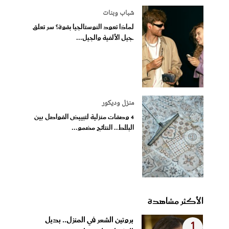
شباب وبنات
لماذا تعود النوستالجيا بقوة؟ سر تعلق
جيل الألفية والجيل...
منزل وديكور
4 وصفات منزلية لتبييض الفواصل بين
البلاط.. النتائج مضمو...
الأكثر مشاهدة
بروتين الشعر في المنزل.. بديل
1