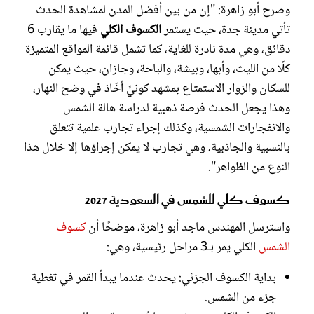
وصرح أبو زاهرة: "إن من بين أفضل المدن لمشاهدة الحدث
تأتي مدينة جدة، حيث يستمر
الكسوف الكلي
فيها ما يقارب 6
دقائق، وهي مدة نادرة للغاية، كما تشمل قائمة المواقع المتميزة
كلًا من الليث، وأبها، وبيشة، والباحة، وجازان، حيث يمكن
للسكان والزوار الاستمتاع بمشهد كونيٍّ أخّاذ في وضح النهار،
وهذا يجعل الحدث فرصة ذهبية لدراسة هالة الشمس
والانفجارات الشمسية، وكذلك إجراء تجارب علمية تتعلق
بالنسبية والجاذبية، وهي تجارب لا يمكن إجراؤها إلا خلال هذا
النوع من الظواهر".
كسوف كلي للشمس في السعودية 2027
واسترسل المهندس ماجد أبو زاهرة، موضحًا أن
كسوف
الشمس
الكلي يمر بـ3 مراحل رئيسية، وهي:
بداية الكسوف الجزئي: يحدث عندما يبدأ القمر في تغطية
جزء من الشمس.