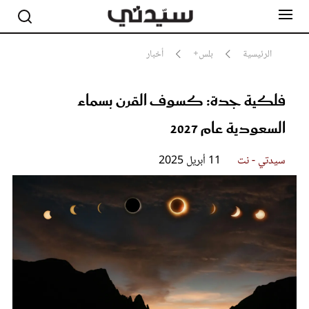
الرئيسية
بلس+
أخبار
فلكية جدة: كسوف القرن بسماء
مشاهير
أناقة
السعودية عام 2027
جمال
صحة ورشاقة
سيدتي وطفلك
سيدتي - نت
11 أبريل 2025
لايف ستايل
بلس+
فيديو
مطبخ سيدتي
مقالات الرأي
ستايل
تقارير