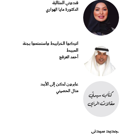
قدوتي المثاليّة
الدكتورة مايا الهواري
اتركوا الخرابيط واستمتعوا بجنة
العبيط
أحمد العرفج
عابرون لكن إلى الأبد
منال الحصيني
جديد سيدتي