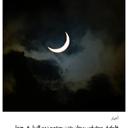
أخبار
فلكية جدة: قمر رمضان يقترن بعنقود نجم الثريا.. في هذا