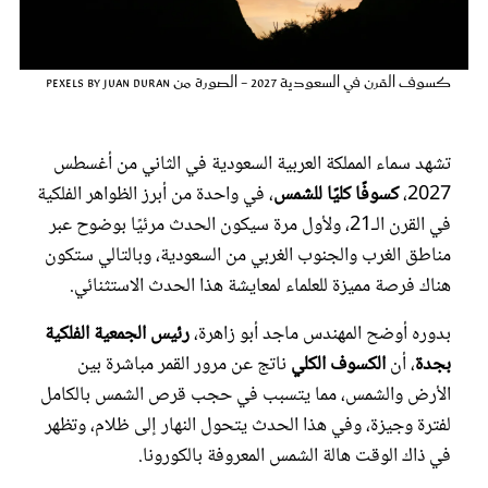
عروس سيدتي
كسوف القرن في السعودية 2027 - الصورة من pexels by juan duran
تشهد سماء المملكة العربية السعودية في الثاني من أغسطس
2027،
كسوفًا كليًا للشمس
، في واحدة من أبرز الظواهر الفلكية
في القرن الـ21، ولأول مرة سيكون الحدث مرئيًا بوضوح عبر
مناطق الغرب والجنوب الغربي من السعودية، وبالتالي ستكون
هناك فرصة مميزة للعلماء لمعايشة هذا الحدث الاستثنائي.
مجلة سيدتي
بدوره أوضح المهندس ماجد أبو زاهرة،
رئيس الجمعية الفلكية
بجدة
، أن
الكسوف الكلي
ناتج عن مرور القمر مباشرة بين
غلاف رفمي
الأرض والشمس، مما يتسبب في حجب قرص الشمس بالكامل
لفترة وجيزة، وفي هذا الحدث يتحول النهار إلى ظلام، وتظهر
في ذاك الوقت هالة الشمس المعروفة بالكورونا.