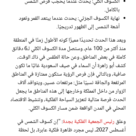
الكسوف الكلي: يحدث عندما يُحجب قرص الشمس
بالكامل.
نهاية الكسوف الجزئي: يحدث عندما يبتعد القمر وتعود
أشعة الشمس إلى الظهور تدريجيًا.
ويعد هذا الحدث تحديدًا مميزًا كونه الأطول زمنًا في المنطقة
منذ أكثر من 100 عام، وستصل مدة الكسوف الكلي لـ6 دقائق
كاملة في بعض المناطق، وعن حالة الطقس في ذاك الوقت،
كشف أبو زاهرة أن السماء في صيف السعودية غالبًا ما تكون
صافية، وبالتالي فإن فرص الرؤية ستكون ممتازة في المناطق
المرتفعة والجافة نسبيًا مثل: مرتفعات عسير، ويتوافد آلاف
الزوار من داخل المملكة وخارجها إلى هذه المناطق ما يجعل
الحدث فرصة مثالية لتعزيز السياحة الفلكية، وتنشيط الاقتصاد
المحلي في المدن الواقعة ضمن مسار الكسوف الكلي.
وعلق
رئيس الجمعية الفلكية بجدة
: "إن كسوف الشمس في
أغسطس 2027، ليس مجرد ظاهرة فلكية عابرة، بل لحظة