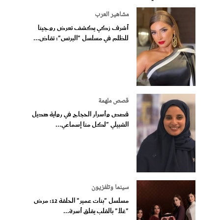
مشاهير العرب
أشرف زكي يكشف تعرض روجينا
للظلم في مسلسل "البرنس": تقاض...
قصص ملهمة
قصص وأسرار الحجاج في رواية هديل
الشبيلي "لكل منا إسماعي...
سينما وتلفزيون
مسلسل "بنات عمير" الحلقة 12: مرض
"غلا" بالقلب يقلق أسرة...