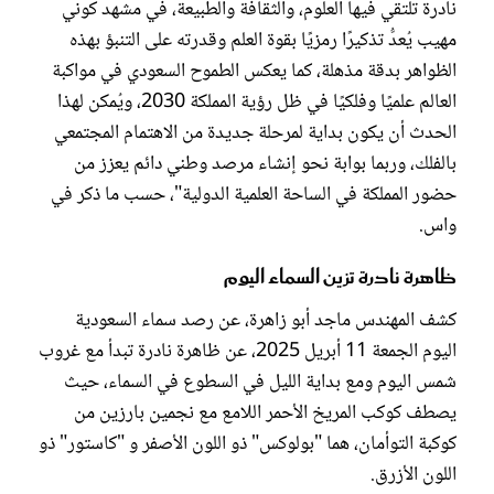
نادرة تلتقي فيها العلوم، والثقافة والطبيعة، في مشهد كوني
مهيب يُعدُّ تذكيرًا رمزيًا بقوة العلم وقدرته على التنبؤ بهذه
الظواهر بدقة مذهلة، كما يعكس الطموح السعودي في مواكبة
العالم علميًا وفلكيًا في ظل رؤية المملكة 2030، ويُمكن لهذا
الحدث أن يكون بداية لمرحلة جديدة من الاهتمام المجتمعي
بالفلك، وربما بوابة نحو إنشاء مرصد وطني دائم يعزز من
حضور المملكة في الساحة العلمية الدولية"، حسب ما ذكر في
واس.
ظاهرة نادرة تزين السماء اليوم
كشف المهندس ماجد أبو زاهرة، عن رصد سماء السعودية
اليوم الجمعة 11 أبريل 2025، عن ظاهرة نادرة تبدأ مع غروب
شمس اليوم ومع بداية الليل في السطوع في السماء، حيث
يصطف كوكب المريخ الأحمر اللامع مع نجمين بارزين من
كوكبة التوأمان، هما "بولوكس" ذو اللون الأصفر و "كاستور" ذو
اللون الأزرق.