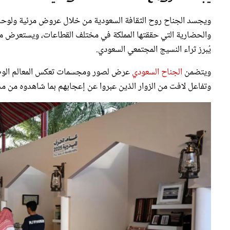
ويجسد الجناح روح الثقافة السعودية من خلال عروض مرئية ولوح
والحضارية التي حققتها المملكة في مختلف القطاعات، ويستعرض معل
يُبرز ثراء النسيج المجتمعي السعودي.
ويتضمن
الجناح السعودي
عرض لصور ومجسمات تعكس المعالم الوطنية 
وتفاعل لافت من الزوار الذين عبروا عن إعجابهم بما شاهدوه من م