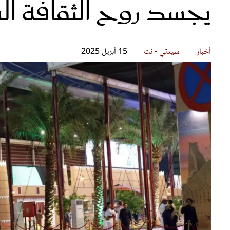
يجسد روح الثقافة ا
قصص ملهمة
مق
شباب وبنات
ست
علاقات زوجية
تق
عر
أخبار
سيدتي - نت
15 أبريل 2025