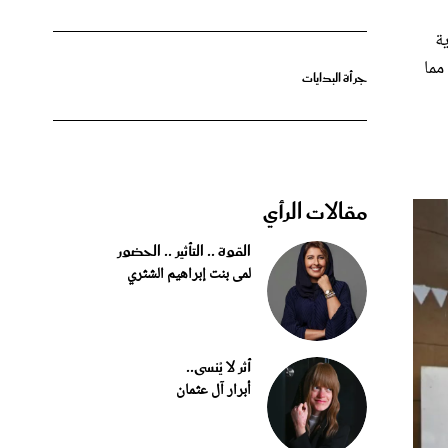
ية
مما
جرأة البدايات
مقالات الرأي
القوة .. التأثير .. الحضور
لمى بنت إبراهيم الشثري
أثر لا يُنسى..
أبرار آل عثمان