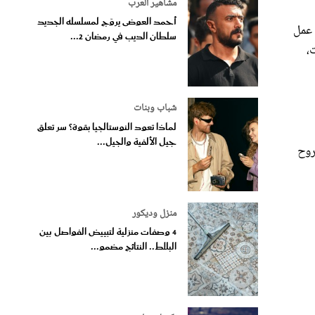
مشاهير العرب
أحمد العوضى يروّج لمسلسله الجديد
ة، وورش عمل
سلطان الديب في رمضان 2...
،
شباب وبنات
لماذا تعود النوستالجيا بقوة؟ سر تعلق
جيل الألفية والجيل...
روح
منزل وديكور
4 وصفات منزلية لتبييض الفواصل بين
البلاط.. النتائج مضمو...