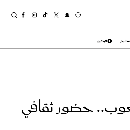
طبخ
فيديو
لايف ستايل
سياحة وسفر
منزل وديكور
تكنولوجيا
عوب.. حضور ثقافي