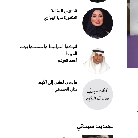
قدوتي المثاليّة
الدكتورة مايا الهواري
اتركوا الخرابيط واستمتعوا بجنة
العبيط
أحمد العرفج
عابرون لكن إلى الأبد
منال الحصيني
جديد سيدتي