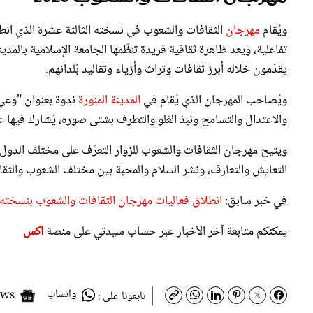
ويُقام
مهرجان
تفاعلية، ويعد ظاهرة ثقافية فريدة تنظّمها الجامعة الإسلامية بالم
يقدّمون خلاله أبرز ثقافات وتراث وأزياء وتقاليد بُلدانهم.
ويُصاحب المهرجان الذي يُقام في
المدينة المنورة
ندوة بعنوان "وعي 
والاعتدال والتسامح ونبذ الغلو والتطرف بشتى صوره، يُشارك فيها
ويتيح مهرجان الثقافات والشعوب للزوار التعرّف على مختلف الدول
التعايش والتعارف، ونشر السلام والمحبة بين مختلف الشعوب والثقاف
في خبر سابق:
انطلاق فعاليات مهرجان الثقافات والشعوب بنسخته الـ 13 في المدينة الم
يمكنكم متابعة آخر الأخبار عبر حساب سيدتي على منصة
اكس
واتساب
Google News
تابعونا على :