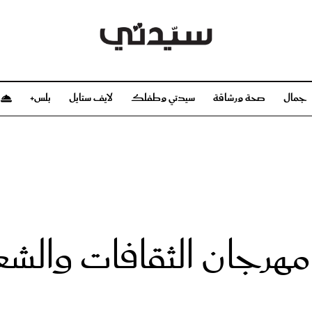
جمال
صحة ورشاقة
سيدتي وطفلك
لايف ستايل
بلس+
م
صحة ورشاقة
سيدتي وطفلك
بشرة
صحة
الحمل والولادة
ريحات
رشاقة و تغذية
مولودك
وعطور
أطفال ومراهقون
صحة الطفل
مهرجان الثقافات والش
مجلة سيدتي
مناسبات X سيدتي
ديو
عن سيدتي
بخ سيدتي
فريق سيدتي