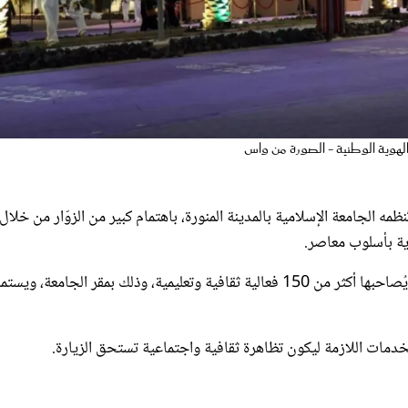
لسعودي في مهرجان الثقافات والشعوب الـ13، الذي تُنظمه الجامعة الإسلامية بالمدينة المنورة، باهتمام كبير من الزوّار من خلال
ية بأسلوب معاصر.
ويشارك في المهرجان هذا العام أكثر من 100 جناح ثقافي وحرفي، يُصاحبها أكثر من 150 فعالية ثقافية وتعليمية، وذلك بمقر الجامعة، ويست