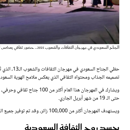
الجناح السعودي في مهرجان الثقافات والشعوب 2025.. حضور ثقافي يعكس الهوية الوطنية - الصورة من واس
حظي الجناح ا
تصميمه الجذاب ومحتواه الثقافي الذي يعكس ملامح الهوية السعود
حتى الـ 19 من شهر أبريل الجاري.
ويستهدف المهرجان أكثر من 100,000 زائر، وقد تم توفير جميع الخدمات اللازمة ليكون تظاهرة ثقافية واجتماعية تستحق الزيارة.
يجسد روح الثقافة السعودية