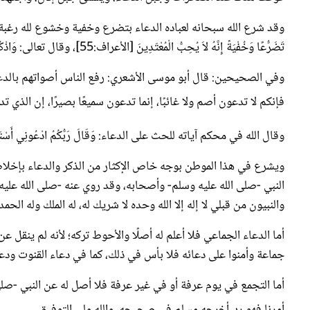
وقد شرع الله سبحانه لعباده الدعاء بتضرع وخفية وخشوع لله رغبة ورهب
تَضَرُّعًا وَخُفْيَةً إِنَّهُ لاَ يُحِبُّ الْمُعْتَدِينَ [الأعراف:55]، وقال تعالى: وَاذْكُر رَّبَّكَ فِي نَفْسِكَ [الأعراف:205].
وفي الصحيحين: قال أبو موسى الأشعري: رفع الناس أصواتهم بالدعاء.
فإنكم لا تدعون أصم ولا غائبًا، إنما تدعون سميعًا بصيرًا، إن الذي
وقال الله في محكم آياته للحث على الدعاء: وَقَالَ رَبُّكُمُ ادْعُونِي أَسْتَجِبْ لَكُمْ [غافر:60]. والآيات والأحاديث في ا
ويشرع في هذا الموطن بوجه خاص الإكثار من الذكر والدعاء بإخلا
النبي -صلى الله عليه وسلم- وأصحابه، وقد روي عنه -صلى الله عليه 
والنبيون من قبلي لا إله إلا الله وحده لا شريك له، له الملك وله ال
أما الدعاء الجماعي فلا أعلم له أصلًا والأحوط تركه؛ لأنه لم ينقل 
جماعة وأمنوا على دعائه فلا بأس في ذلك، كما في دعاء القنوت ود
أما التجمع في يوم عرفة أو في غير عرفة فلا أصل له عن النبي -صلى