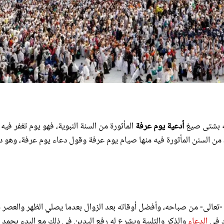
لله بشتى صيغ
أدعية يوم عرفة
المأثورة من السنة النبوية، فهو يوم تغفر فيه
د من السنن المأثورة فيه منها صيام يوم عرفة وقول دعاء يوم عرفة، وهو د
له -تعالى- من صباحه، وأفضل أوقاته بعد الزوال بعدما يصلي الظهر والعصر ج
د في
الدعاء
والذكر والتلبية ويشرع له رفع اليدين في ذلك مع البدء بحمد ا