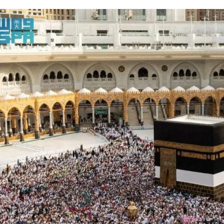
الات الرأي
تطبيقات سيدتي
ايل
دليل السفر
ارير
آخر الأخبار
وس سيدتي
مجلة سيد
غلاف رف