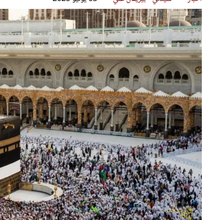
قصص ملهمة
مق
شباب وبنات
ست
علاقات زوجية
تق
عر