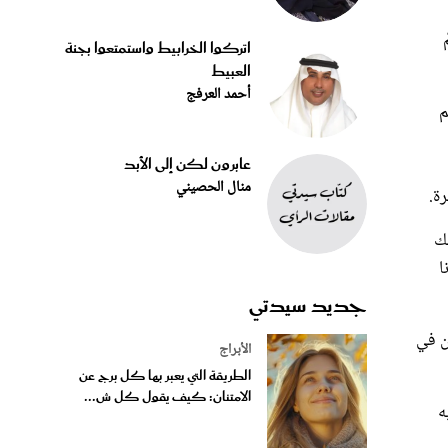
اتركوا الخرابيط واستمتعوا بجنة
العبيط
أحمد العرفج
م
عابرون لكن إلى الأبد
منال الحصيني
ك
ا
جديد سيدتي
ن في
الأبراج
الطريقة التي يعبر بها كل برج عن
الامتنان: كيف يقول كل ش...
ه