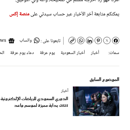
أمرنا فهو رد
أخرجه مسلم في صحيحه، والله ولي التوفيق.
يمكنكم متابعة آخر الأخبار عبر حساب سيدتي على
منصة إكس
واتساب
Google News
تابعونا على :
سمات:
أخبار
أخبار السعودية
يوم عرفة
دعاء يوم عرفة
الح
الموضوع السابق
أخبار
الدوري السعودي للرياضات الإلكترونية
2025: بداية مميزة لموسم واعد