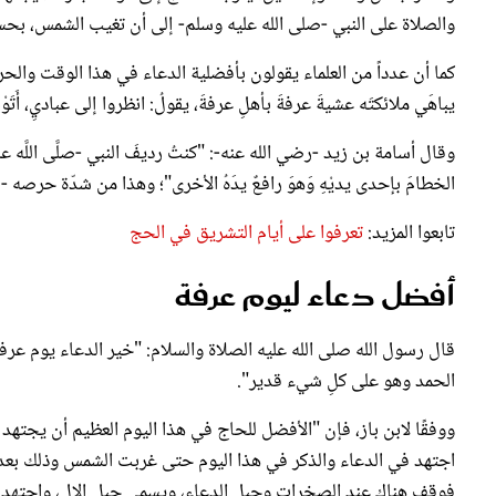
والصلاة على النبي -صلى الله عليه وسلم- إلى أن تغيب الشمس، بحسب "مج
كما أن عدداً من العلماء يقولون بأفضلية الدعاء في هذا الوقت والحرص 
يباهَي ملائكتَه عشيةَ عرفةَ بأهلِ عرفةَ، يقولُ: انظروا إلى عباديِ، أَتَوْنِي ش
وقال أسامة بن زيد -رضي الله عنه-: "كنتُ رديفَ النبي -صلَّى اللَّه علي
الخطامَ بإحدى يديْهِ وَهوَ رافعٌ يدَهُ الأخرى"؛ وهذا من شدّة حرصه
تابعوا المزيد:
تعرفوا على أيام التشريق في الحج
أفضل دعاء ليوم عرفة
قال رسول الله صلى الله عليه الصلاة والسلام: "خير الدعاء يوم عرفة و
الحمد وهو على كلِ شيء قدير".
ووفقًا لابن باز، فإن "الأفضل للحاج في هذا اليوم العظيم أن يجتهد 
اجتهد في الدعاء والذكر في هذا اليوم حتى غربت الشمس وذلك بعد م
فوقف هناك عند الصخرات وجبل الدعاء، ويسمى جبل إلال، واجتهد في ال