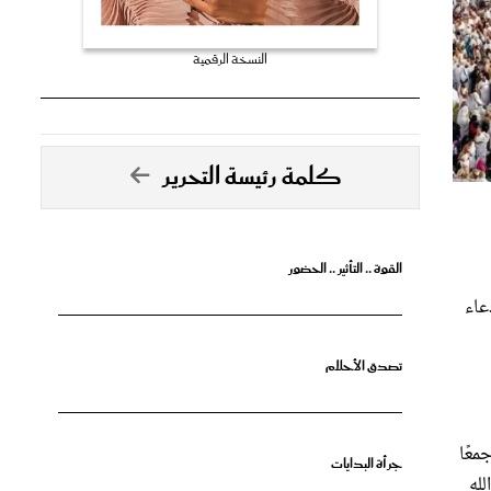
النسخة الرقمية
كلمة رئيسة التحرير
القوة .. التأثير .. الحضور
عاء
تصدق الأحلام
معًا
جرأة البدايات
لله