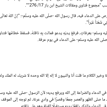
موع فتاوى ومقالات الشيخ ابن باز 17/ 276"".
على الدعاء فيه، قال رسول الله -صلّى الله عليه وسلّم-: "إنَّ اللهَ تعالَى
ُعْثاً غَبْراً".
ه وسلم- بعرفاتٍ، فرفعَ يديْهِ يدعو فمالت بِهِ ناقتُهُ، فسقطَ خطامُها فتناو
 -صلى الله عليه وسلم- على الدعاء في يوم عرفة.
خير الكلام ما قلت أنا والنبيون لا إله إلا الله وحده لا شريك له الملك وله
في الدعاء والضراعة إلى الله ويرفع يديه؛ لأن الرسول -صلى الله عليه وس
ا صلى الظهر والعصر جمعًا وقصرًا في وادي عرنة، ثم توجه إلى الموقف
دعاء والذكر رافعًا يديه مستقبلًا القبلة وهو على ناقته.