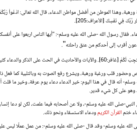
ة، وهذا الموطن من أفضل مواطن الدعاء، قال الله تعالى: ادْعُواْ رَبَّكُمْ
 فقال رسول الله -صلى الله عليه وسلم-: "أيها الناس اربعوا على أنفسك
"
 تدعون أقرب إلى أحدكم من عنق راحلته
.
لحث على الذكر والدعاء كثيرة.
ص وحضور قلب ورغبة ورهبة، ويشرع رفع الصوت به وبالتلبية كما فعل ذل
وسلم- أنه قال في هذا اليوم: خير الدعاء دعاء يوم عرفة، وخير ما قلت أن
حمد وهو على كل شيء قدير.
عن النبي-صلى الله عليه وسلم-، ولا عن أصحابه فيما علمت، لكن لو دعا إنسا
عاء ختم
القرآن الكريم
ودعاء الاستسقاء ونحو ذلك.
 الله عليه وسلم- وقد قال -صلى الله عليه وسلم-: من عمل عملًا ليس علي