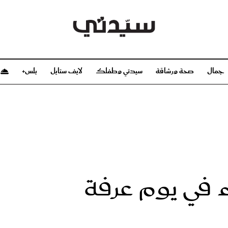
جمال
صحة ورشاقة
سيدتي وطفلك
لايف ستايل
بلس+
م
صحة ورشاقة
سيدتي وطفلك
بشرة
صحة
الحمل والولادة
ريحات
رشاقة و تغذية
مولودك
وعطور
أطفال ومراهقون
صحة الطفل
 في يوم عرفة
مجلة سيدتي
مناسبات X سيدتي
ديو
عن سيدتي
بخ سيدتي
فريق سيدتي