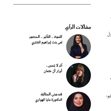
مقالات الرأي
لَ
القوة .. التأثير .. الحضور
لمى بنت إبراهيم الشثري
أثر لا يُنسى..
أبرار آل عثمان
قدوتي المثاليّة
لم-
الدكتورة مايا الهواري