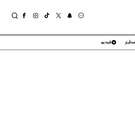
طبخ
فيديو
لايف ستايل
سياحة وسفر
منزل وديكور
تكنولوجيا