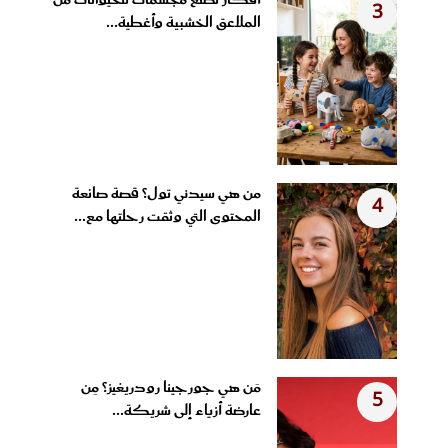
أفكار لصنع مجسمات للحيوانات من
3
الملاعق الخشبية وأغطية...
من هي سيدني تول؟ قصة صانعة
4
المحتوى التي وثقت رحلتها مع...
مَن هي جورجينا رودريغيز؟ مِن
5
عارضة أزياء إلى شريكة...