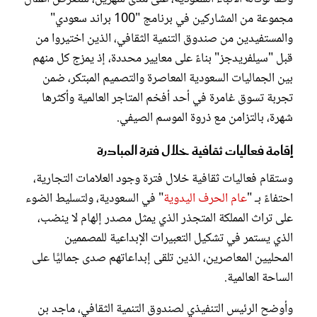
مجموعة من المشاركين في برنامج "100 براند سعودي"
والمستفيدين من صندوق التنمية الثقافي، الذين اختيروا من
قبل "سيلفريدجز" بناءً على معايير محددة، إذ يمزج كل منهم
بين الجماليات السعودية المعاصرة والتصميم المبتكر، ضمن
تجربة تسوق غامرة في أحد أفخم المتاجر العالمية وأكثرها
شهرة، بالتزامن مع ذروة الموسم الصيفي.
إقامة فعاليات ثقافية خلال فترة المبادرة
وستقام فعاليات ثقافية خلال فترة وجود العلامات التجارية،
احتفاءً بـ "
عام الحرف اليدوية
" في السعودية، ولتسليط الضوء
على تراث المملكة المتجذر الذي يمثل مصدر إلهام لا ينضب،
الذي يستمر في تشكيل التعبيرات الإبداعية للمصممين
المحليين المعاصرين، الذين تلقى إبداعاتهم صدى جماليًّا على
الساحة العالمية.
وأوضح الرئيس التنفيذي لصندوق التنمية الثقافي، ماجد بن