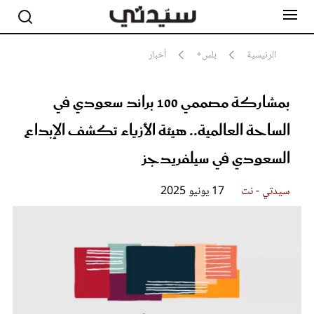
الرئيسية
بلس+
أخبار
بمشاركة مصممي 100 براند سعودي في
مشاهير
أناقة
الساحة العالمية.. هيئة الأزياء تكشف الإبداع
جمال
صحة ورشاقة
السعودي في سيلفريدجز
سيدتي وطفلك
لايف ستايل
سيدتي - نت
17 يونيو 2025
بلس+
فيديو
مطبخ سيدتي
مقالات الرأي
ستايل
تقارير