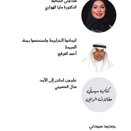
قدوتي المثاليّة
الدكتورة مايا الهواري
اتركوا الخرابيط واستمتعوا بجنة
العبيط
أحمد العرفج
عابرون لكن إلى الأبد
منال الحصيني
جديد سيدتي