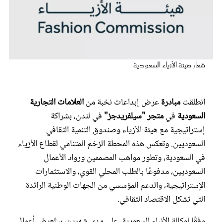
عروس سيدتي
شعار هيئة الأزياء السعودية
انطلقت
مبادرة
عرض إبداعات نخبة من
العلامات التجارية
السعودية
في
متجر "سيلفريدجز"
في لندن، بشراكة
إستراتيجية مع هيئة الأزياء وصندوق التنمية الثقافي
السعوديين. وتعكس هذه المحطة الزخم المتنامي لقطاع الأزياء
مجلة سيدتي
في السعودية، وتطور مواهب المصممين ورواد الأعمال
السعوديين، مدفوعًا بالطلب المحلي القوي، والاستثمارات
غلاف رفمي
الإستراتيجية، والدعم المؤسسي من الجهات الوطنية الرائدة
التي تشكل الاقتصاد الثقافي.
وفقًا لوكالة الأنباء السعودية، على مدى شهرين، ستُعرض أعمال