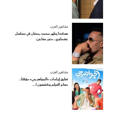
مشاهير العرب
هكذا يظهر محمد رمضان في مسلسل
عشماوي.. دور مفاجئ
مشاهير العرب
تعليق إيرادات «الجواهرجي» مؤقتًا..
صناع الفيلم يكشفون ا...