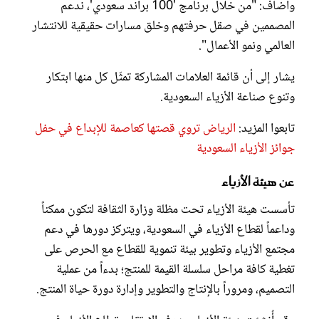
وأضاف: "من خلال برنامج '100 براند سعودي'، ندعم
المصممين في صقل حرفتهم وخلق مسارات حقيقية للانتشار
العالمي ونمو الأعمال".
يشار إلى أن قائمة العلامات المشاركة تمثّل كل منها ابتكار
وتنوع صناعة الأزياء السعودية.
تابعوا المزيد:
الرياض تروي قصتها كعاصمة للإبداع في حفل
جوائز الأزياء السعودية
عن هيئة الأزياء
تأسست هيئة الأزياء تحت مظلة وزارة الثقافة لتكون ممكناً
وداعماً لقطاع الأزياء في السعودية، ويتركز دورها في دعم
مجتمع الأزياء وتطوير بيئة تنموية للقطاع مع الحرص على
تغطية كافة مراحل سلسلة القيمة للمنتج؛ بدءاً من عملية
التصميم، ومروراً بالإنتاج والتطوير وإدارة دورة حياة المنتج.