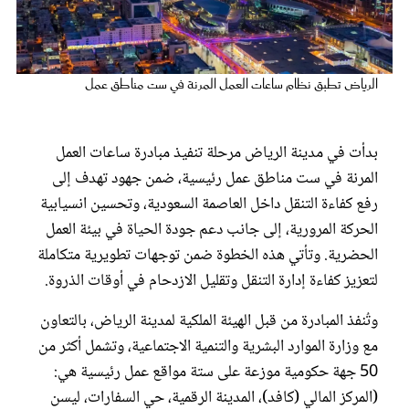
عروس سيدتي
الرياض تطبق نظام ساعات العمل المرنة في ست مناطق عمل
بدأت في مدينة الرياض مرحلة تنفيذ مبادرة ساعات العمل
المرنة في ست مناطق عمل رئيسية، ضمن جهود تهدف إلى
رفع كفاءة التنقل داخل العاصمة السعودية، وتحسين انسيابية
الحركة المرورية، إلى جانب دعم جودة الحياة في بيئة العمل
الحضرية. وتأتي هذه الخطوة ضمن توجهات تطويرية متكاملة
مجلة سيدتي
لتعزيز كفاءة إدارة التنقل وتقليل الازدحام في أوقات الذروة.
وتُنفذ المبادرة من قبل الهيئة الملكية لمدينة الرياض، بالتعاون
غلاف رفمي
مع وزارة الموارد البشرية والتنمية الاجتماعية، وتشمل أكثر من
50 جهة حكومية موزعة على ستة مواقع عمل رئيسية هي:
(المركز المالي (كافد)، المدينة الرقمية، حي السفارات، ليسن