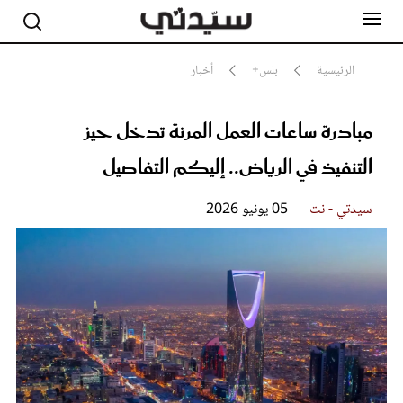
الرئيسية
بلس+
أخبار
مبادرة ساعات العمل المرنة تدخل حيز
مشاهير
أناقة
التنفيذ في الرياض.. إليكم التفاصيل
جمال
صحة ورشاقة
سيدتي وطفلك
سيدتي - نت
05 يونيو 2026
لايف ستايل
بلس+
فيديو
مطبخ سيدتي
مقالات الرأي
ستايل
تقارير