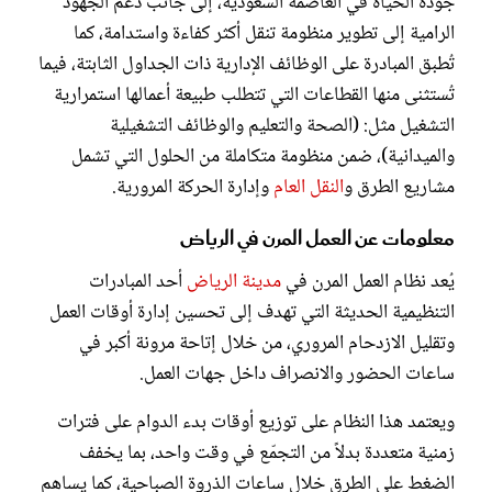
جودة الحياة في العاصمة السعودية، إلى جانب دعم الجهود
الرامية إلى تطوير منظومة تنقل أكثر كفاءة واستدامة، كما
تُطبق المبادرة على الوظائف الإدارية ذات الجداول الثابتة، فيما
تُستثنى منها القطاعات التي تتطلب طبيعة أعمالها استمرارية
التشغيل مثل: (الصحة والتعليم والوظائف التشغيلية
والميدانية)، ضمن منظومة متكاملة من الحلول التي تشمل
مشاريع الطرق و
النقل العام
وإدارة الحركة المرورية.
معلومات عن العمل المرن في الرياض
يُعد نظام العمل المرن في
مدينة الرياض
أحد المبادرات
التنظيمية الحديثة التي تهدف إلى تحسين إدارة أوقات العمل
وتقليل الازدحام المروري، من خلال إتاحة مرونة أكبر في
ساعات الحضور والانصراف داخل جهات العمل.
ويعتمد هذا النظام على توزيع أوقات بدء الدوام على فترات
زمنية متعددة بدلاً من التجمّع في وقت واحد، بما يخفف
الضغط على الطرق خلال ساعات الذروة الصباحية، كما يساهم