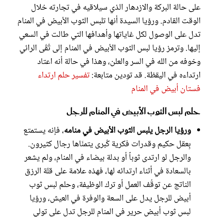
على حالة البركة والازدهار الذي سيلاقيه في تجارته خلال
الوقت القادم. ورؤيا السيدة أنها تلبس الثوب الأبيض في المنام
تدل على الوصول لكل غاياتها وأهدافها التي طالت في السعي
إليها. وترمز رؤيا لبس الثوب الأبيض في المنام إلى تُقَى الرائي
وخوفه من الله في السر والعلن، وهذا في حالة أنه اعتاد
ارتداءه في اليقظة. قد تودين متابعة:
تفسير حلم ارتداء
فستان أبيض في المنام
حلم لبس الثوب الأبيض في المنام للرجل
ورؤيا الرجل يلبس الثوب الأبيض في منامه
، فإنه يستمتع
بِعقل حكيم وقدرات فكرية كُبرى يتمنَاها رجال كثيرون.
والرجل لو ارتدى ثوباً أو بدلة بيضاء في المنام، ولم يشعر
بالسعادة في أثناء ارتدائه لها، فهذه علامة على قلة الرزق
الناتج عن توقُف العمل أو ترك الوظيفة، وحلم لبس ثوب
أبيض للرجل يدل على السعة والوفرة في العيش، ورؤيا
لبس ثوب أبيض حرير في المنام للرجل تدل على تولي