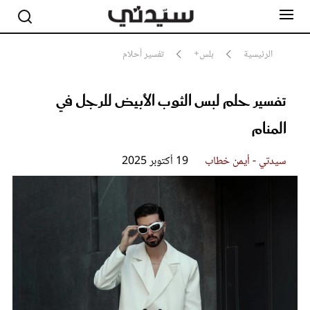
الرئيسية
بلس+
تفسير أحلام
تفسير حلم لبس الثوب الأبيض للرجل في
مشاهير
أناقة
المنام
جمال
صحة ورشاقة
سيدتي وطفلك
سيدتي - أيمن خطاب
19 أكتوبر 2025
لايف ستايل
بلس+
فيديو
مطبخ سيدتي
مقالات الرأي
ستايل
تقارير