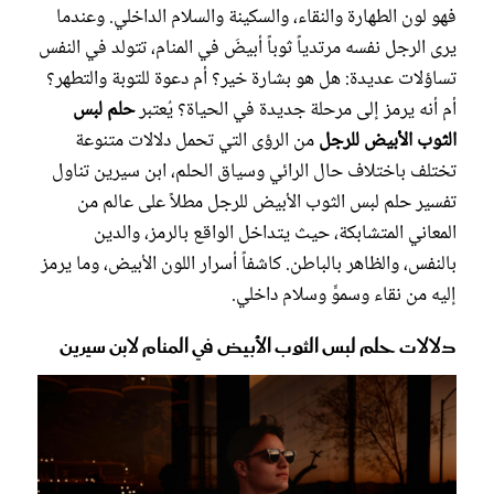
فهو لون الطهارة والنقاء، والسكينة والسلام الداخلي. وعندما
يرى الرجل نفسه مرتدياً ثوباً أبيضَ في المنام، تتولد في النفس
تساؤلات عديدة: هل هو بشارة خير؟ أم دعوة للتوبة والتطهر؟
أم أنه يرمز إلى مرحلة جديدة في الحياة؟ يُعتبر
حلم لبس
الثوب الأبيض للرجل
من الرؤى التي تحمل دلالات متنوعة
تختلف باختلاف حال الرائي وسياق الحلم، ابن سيرين تناول
تفسير حلم لبس الثوب الأبيض للرجل مطلاً على عالم من
المعاني المتشابكة، حيث يتداخل الواقع بالرمز، والدين
بالنفس، والظاهر بالباطن. كاشفاً أسرار اللون الأبيض، وما يرمز
إليه من نقاء وسموٍّ وسلام داخلي.
دلالات حلم لبس الثوب الأبيض في المنام لابن سيرين