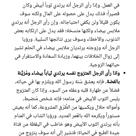
في العمل. وإذا رأى الرجل أنه يرتدي ثوباً أبيضَ وكان
قصيراً؛ فذلك يدل على حصوله على المال ولكنه سوف
يكون قليلاً ولن يكفي احتياجاته. وإن رأى الرجل أنه يرتدي
ملابس بيضاء ولكنها متسخة؛ فقد يدل على ارتكابه بعض
الذنوب، والأخطاء وسوف يرى نتائجها السلبية. ورؤيا
الرجل أنه وزوجته يرتديان ملابس بيضاء في الحلم تشير
إلى زوال الخلافات بينهما، وزيادة السعادة والاستقرار في
حياتهما الزوجية.
واذا رأى الرجل المتزوج نفسه يرتدي ثياباً بيضاء ومُزيَّنة
بالفضة
، فإنه يعشق سُنة رسول الله ويلتزم بها في حياته،
فضلاً عن طهارة قلبه وعقله من السوء. وإذا كان المتزوج
يلبس الثوب الأبيض في منامه؛ فإنه شخص مُنضبط،
وأمواله حلال ويكسبها من الطُّرُق المشروعة، كما أنه يعيش
مستوراً ويكرمه الله بالعُمر المديد. ورؤيا الشاب في المنام
بأنه يرتدي الثوب الأبيض وهو خاطب في اليقظة من فتاة
جيدة الطبع في الحياة؛ فتشير إلى أنه سوف يتزوج من