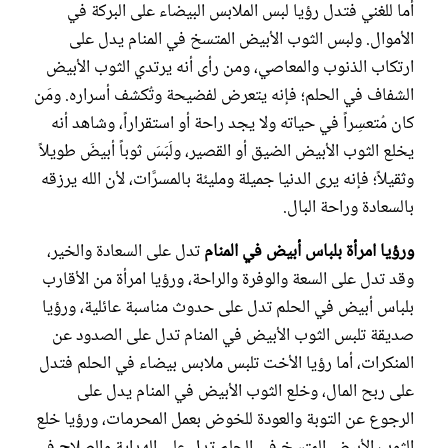
أما للغني فتدل رؤيا لبس الملابس البيضاء على البركة في
الأموال. ولبس الثوب الأبيض المتسخ في المنام يدل على
ارتكاب الذنوب والمعاصي، ومن رأى أنه يرتدي الثوب الأبيض
الشفاف في الحلم؛ فإنه يتعرض لفضيحة وتُكشف أسراره. ومَن
كان مُتعسِراً في حياته ولا يجد راحة أو استقراراً، وشاهد أنه
يخلع الثوب الأبيض الضيق أو القصير، ولَبَسَ ثوباً أبيضَ طويلاً
وثقيلاً؛ فإنه يرى الدنيا جميلة ومليئة بالمسرَّات، لأن الله يرزقه
بالسعادة وراحة البال.
ورؤيا امرأة بلباس أبيض في المنام
تدل على السعادة والخير،
وقد تدل على السعة والوفرة والراحة، ورؤيا امرأة من الأقارب
بلباس أبيض في الحلم تدل على حدوث مناسبة عائلية، ورؤيا
صديقة تلبس الثوب الأبيض في المنام تدل على الصدود عن
المنكرات، أما رؤيا الأخت تلبس ملابس بيضاء في الحلم فتدل
على ربح المال، وخلع الثوب الأبيض في المنام يدل على
الرجوع عن التوبة والعودة للخوض بعمل المحرمات، ورؤيا خلع
الثوب الأبيض المتسخ في الحلم تدل على الهداية والصلاح في