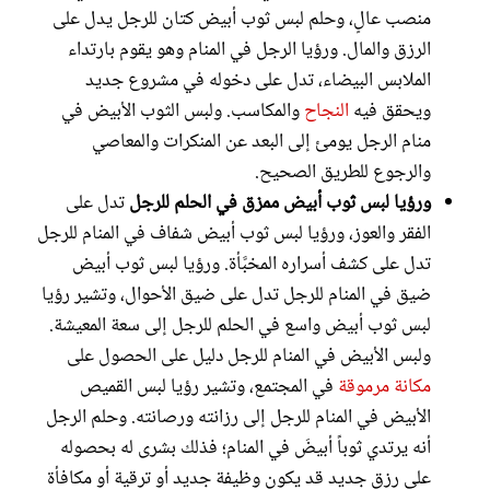
منصب عالٍ، وحلم لبس ثوب أبيض كتان للرجل يدل على
الرزق والمال. ورؤيا الرجل في المنام وهو يقوم بارتداء
الملابس البيضاء، تدل على دخوله في مشروع جديد
ويحقق فيه
النجاح
والمكاسب. ولبس الثوب الأبيض في
منام الرجل يومئ إلى البعد عن المنكرات والمعاصي
والرجوع للطريق الصحيح.
ورؤيا لبس ثوب أبيض ممزق في الحلم للرجل
تدل على
الفقر والعوز، ورؤيا لبس ثوب أبيض شفاف في المنام للرجل
تدل على كشف أسراره المخبَّأة. ورؤيا لبس ثوب أبيض
ضيق في المنام للرجل تدل على ضيق الأحوال، وتشير رؤيا
لبس ثوب أبيض واسع في الحلم للرجل إلى سعة المعيشة.
ولبس الأبيض في المنام للرجل دليل على الحصول على
مكانة مرموقة
في المجتمع، وتشير رؤيا لبس القميص
الأبيض في المنام للرجل إلى رزانته ورصانته. وحلم الرجل
أنه يرتدي ثوباً أبيضَ في المنام؛ فذلك بشرى له بحصوله
على رزق جديد قد يكون وظيفة جديد أو ترقية أو مكافأة