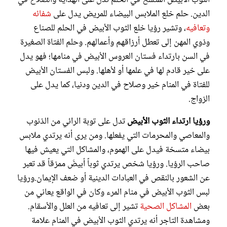
الدين. حلم خلع الملابس البيضاء للمريض يدل على
شفائه
وتعافيه
، وتشير رؤيا خلع الثوب الأبيض في الحلم للصناع
وذوي المهن إلى تعطل أرزاقهم وأعمالهم. وحلم الفتاة الصغيرة
في السن بارتداء فستان العروس الأبيض في منامها؛ فهو يدل
على خير قادم لها في علمها أو لأهلها. ولبس الفستان الأبيض
للفتاة في المنام خير وصلاح في الدين ودنيا، كما يدل على
الزواج.
ورؤيا ارتداء الثوب الأبيض
تدل على توبة الرائي من الذنوب
والمعاصي والمحرمات التي يفعلها. ومن يرى أنه يرتدي ملابس
بيضاء متسخة فيدل على الهموم، والمشاكل التي يعيش فيها
صاحب الرؤيا. ورؤيا شخص يرتدي ثوباً أبيضَ ممزقاً قد تعبر
عن الشعور بالنقص في العبادات الدينية أو ضعف الإيمان.ورؤيا
لبس الثوب الأبيض في منام المرء وكان في الواقع يعاني من
بعض
المشاكل الصحية
تشير إلى تعافيه من العلل والأسقام.
ومشاهدة التاجر أنه يرتدي الثوب الأبيض في المنام علامة