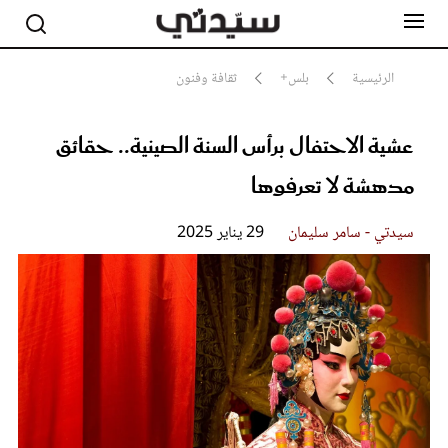
الرئيسية
بلس+
ثقافة وفنون
عشية الاحتفال برأس السنة الصينية.. حقائق
مشاهير
أناقة
مدهشة لا تعرفوها
جمال
صحة ورشاقة
سيدتي وطفلك
سيدتي - سامر سليمان
29 يناير 2025
لايف ستايل
بلس+
فيديو
مطبخ سيدتي
مقالات الرأي
ستايل
تقارير