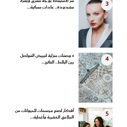
سر الاستيقاظ بوجه مشرق وبشرة
3
مشدودة.. عادات مسائية...
4 وصفات منزلية لتبييض الفواصل
4
بين البلاط.. النتائج...
أفكار لصنع مجسمات للحيوانات من
5
الملاعق الخشبية وأغطية...