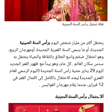
عروس سيدتي
فتاة تحتفل برأس السنة الصينية
يحتفل أكثر من مليار شخص اليوم
برأس السنة الصينية
الجديدة، أو ما يسمى السنة القمرية الجديدة، أومهرجان الربيع،
وهو احتفال ضخم واسع النطاق بالثقافة والحياة يحتفل به
سدس سكان العالم . كل عام، وهو يبدأ مع ظهور القمر الجديد
اليوم 29 يناير عشية رأس السنة الجديدة (اليوم الرسمي للعام
مجلة سيدتي
القمري الجديد) ليمتد الاحتفال بالكامل إلى اكتمال القمر في
12 فبراير، عندما يقام مهرجان الفوانيس .
غلاف رفمي
الاحتفال برأس السنة الصينية