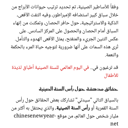
وفقاً للأساطير الصينية، تم تحديد ترتيب حيوانات الأبراج من
خلال سباق كبير استضافه الإمبراطور، وفيه التفت الأفعى،
الذكية والاستراتيجية، حول حافر الحصان، وتمكنت من إنهاء
السباق أمام الحصان والحصول على المركز السادس. على
عكس التنين الجريء والمنفتح، يمثل الأفعى الهدوء والتأمل.
تُرى هذه السمات على أنها ضرورية لتوجيه حياة المرء بالحكمة
والنعمة.
قد ترغبون في..
في اليوم العالمي للسنة الصينية أطباق لذيذة
للأطفال
حقائق مدهشة حول رأس السنة الصينية
بالسياق التالي "سيدتي" تشاركك بعض الحقائق حول رأس
السنة القمرية أو
رأس السنة الصينية
، والذي يحتفل به أكثر من
مليار شخص حول العالم، من موقع chinesenewyear-
net