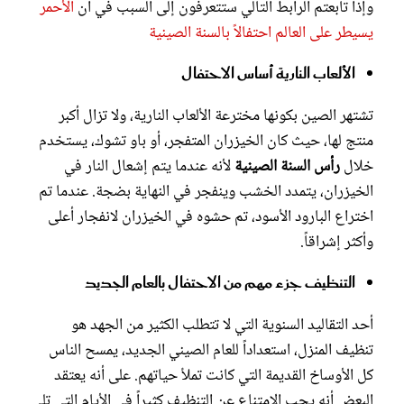
وإذا تابعتم الرابط التالي ستتعرفون إلى السبب في أن
الأحمر
يسيطر على العالم احتفالاً بالسنة الصينية
الألعاب النارية أساس الاحتفال
تشتهر الصين بكونها مخترعة الألعاب النارية، ولا تزال أكبر
منتج لها، حيث كان الخيزران المتفجر، أو باو تشوك، يستخدم
خلال
رأس السنة الصينية
لأنه عندما يتم إشعال النار في
الخيزران، يتمدد الخشب وينفجر في النهاية بضجة. عندما تم
اختراع البارود الأسود، تم حشوه في الخيزران لانفجار أعلى
وأكثر إشراقاً.
التنظيف جزء مهم من الاحتفال بالعام الجديد
أحد التقاليد السنوية التي لا تتطلب الكثير من الجهد هو
تنظيف المنزل، استعداداً للعام الصيني الجديد، يمسح الناس
كل الأوساخ القديمة التي كانت تملأ حياتهم. على أنه يعتقد
البعض أنه يجب الامتناع عن التنظيف كثيراً في الأيام التي تلي