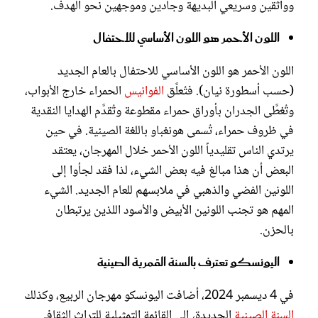
وواثقين وسريعي البديهة وجادين وموجهين نحو الهدف.
اللون الأحمر هو اللون الأساسي للاحتفال
اللون الأحمر هو اللون الأساسي للاحتفال بالعام الجديد
(حسب أسطورة نيان). فتُعلَّق
الفوانيس
الحمراء خارج الأبواب،
وتُغطَّى الجدران بأوراق حمراء مقطوعة وتُقدَّم الهدايا النقدية
في ظروف حمراء، تُسمى هونغباو باللغة الصينية. في حين
يرتدي الناس تقليدياً اللون الأحمر خلال المهرجان، يعتقد
البعض أن هذا مبالغ فيه بعض الشيء، لذا فقد لجأوا إلى
اللونين الفضي والذهبي في ملابسهم للعام الجديد. الشيء
المهم هو تجنب اللونين الأبيض والأسود اللذين يرتبطان
بالحزن.
اليونسكو تعترف بالسنة القمرية الصينية
في 4 ديسمبر 2024، أضافت اليونسكو مهرجان الربيع، وكذلك
السنة الصينية
الجديدة، إلى القائمة التمثيلية للتراث الثقافي