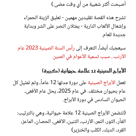
أصبحت أكثر شعبية من أي وقت مضى.)
تشرح هذه القصة تقليدين مهمين - تعليق الزينة الحمراء
وإشعال الألعاب النارية - يمثلان النصر على الشر وبداية
جديدة للعام.
سيعجبك أيضاً، التعرف إلى
رأس السنة الصينية 2023 عام
الأرنب.. سبب تسمية الأعوام في الصين
الأبراج الصينية 12 علامة حيوانية (كبيرة)
تعمل
الأبراج الصينية
على دورة مدتها 12 عاماً، وتم تمثيل كل
عام بحيوان مختلف. في عام 2025، يحل عام الأفعى،
الحيوان السادس في دورة الأبراج.
(تتضمن الأبراج الصينية 12 علامة حيوانية، وهي بالترتيب:
الفأر، الثور، النمر، الأرنب، التنين، الأفعى، الحصان، الماعز،
القرد، الديك، الكلب والخنزير)