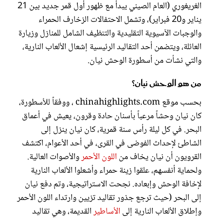
الغريغوري (العام الصيني يبدأ مع ظهور أول قمر جديد بين 21
يناير و20 فبراير)، وتشمل الاحتفالات الزخارف الحمراء
والوجبات الآسيوية التقليدية والتنظيف الشامل للمنازل وزيارة
العائلة، ويتضمن أحد التقاليد الرئيسية إشعال الألعاب النارية،
والتي نشأت من أسطورة الوحش نيان.
من هو الوحش نيان؟
بحسب موقع chinahighlights.com ، ووفقاً للأسطورة،
كان نيان وحشاً مرعباً بأسنان حادة وقرون، يعيش في أعماق
البحر. في كل ليلة رأس سنة قمرية، كان نيان ينزل إلى
الشاطئ لإحداث الفوضى في القرى، في أحد الأعوام، اكتشف
القرويون أن نيان يخاف من
اللون الأحمر
والأصوات العالية.
ولحماية أنفسهم، علقوا زينة حمراء وأشعلوا الألعاب النارية
لإخافة الوحش وإبعاده. نجحت الاستراتيجية، وتم دفع نيان
إلى البحر (حيث ترجع جذور تقاليد تزيين وارتداء اللون الأحمر
وإطلاق الألعاب النارية إلى
الأساطير
القديمة، وهي تقاليد