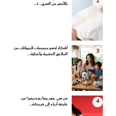
2
بالأصفر من التعرق.. 5...
أفكار لصنع مجسمات للحيوانات من
3
الملاعق الخشبية وأغطية...
مَن هي جورجينا رودريغيز؟ مِن
4
عارضة أزياء إلى شريكة...