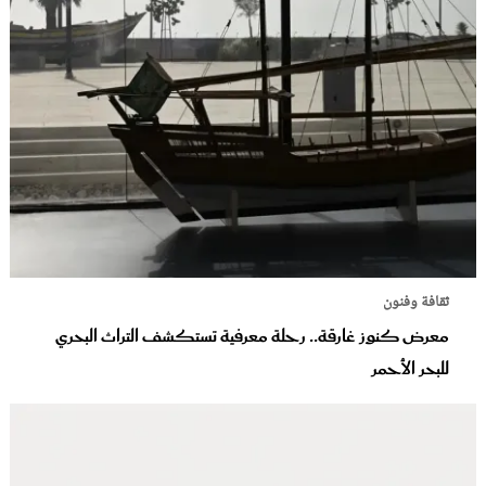
ثقافة وفنون
معرض كنوز غارقة.. رحلة معرفية تستكشف التراث البحري
للبحر الأحمر