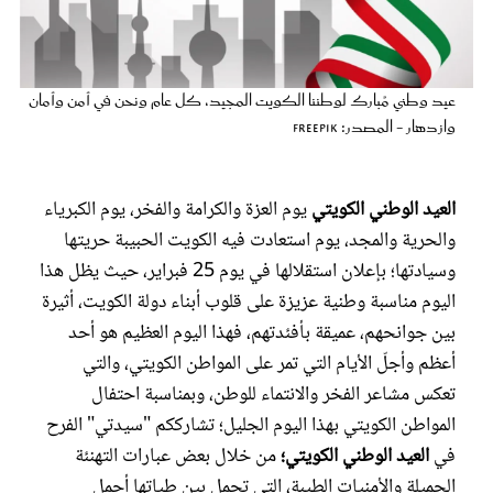
عروس سيدتي
عيد وطني مُبارك لوطننا الكويت المجيد، كل عام ونحن في أمن وأمان
وازدهار - المصدر: freepik
العيد الوطني الكويتي
يوم العزة والكرامة والفخر، يوم الكبرياء
والحرية والمجد، يوم استعادت فيه الكويت الحبيبة حريتها
وسيادتها؛ بإعلان استقلالها في يوم 25 فبراير، حيث يظل هذا
اليوم مناسبة وطنية عزيزة على قلوب أبناء دولة الكويت، أثيرة
مجلة سيدتي
بين جوانحهم، عميقة بأفئدتهم، فهذا اليوم العظيم هو أحد
أعظم وأجلّ الأيام التي تمر على المواطن الكويتي، والتي
غلاف رفمي
تعكس مشاعر الفخر والانتماء للوطن، وبمناسبة احتفال
المواطن الكويتي بهذا اليوم الجليل؛ تشارككم "سيدتي" الفرح
في
العيد الوطني الكويتي؛
من خلال بعض عبارات التهنئة
الجميلة والأمنيات الطيبة، التي تحمل بين طياتها أجمل