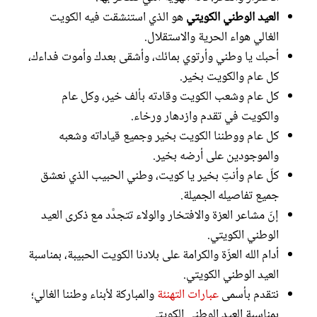
العيد الوطني الكويتي
هو الذي استنشقت فيه الكويت
الغالي هواء الحرية والاستقلال.
أحبك يا وطني وأرتوي بمائك، وأشقى بعدك وأموت فداءك،
كل عام والكويت بخير.
كل عام وشعب الكويت وقادته بألف خير، وكل عام
والكويت في تقدم وازدهار ورخاء.
كل عام ووطننا الكويت بخير وجميع قياداته وشعبه
والموجودين على أرضه بخير.
كلّ عام وأنتِ بخير يا كويت، وطني الحبيب الذي نعشق
جميع تفاصيله الجميلة.
إنّ مشاعر العزة والافتخار والولاء تتجدَّد مع ذكرى العيد
الوطني الكويتي.
أدام الله العزّة والكرامة على بلادنا الكويت الحبيبة، بمناسبة
العيد الوطني الكويتي.
نتقدم بأسمى
عبارات التهنئة
والمباركة لأبناء وطننا الغالي؛
بمناسبة العيد الوطني الكويتي.