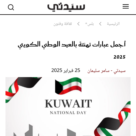
الرئيسية
بلس+
ثقافة وفنون
أجمل عبارات تهنئة بالعيد الوطني الكويتي
مشاهير
أناقة
2025
جمال
صحة ورشاقة
سيدتي وطفلك
سيدتي - سامر سليمان
25 فبراير 2025
لايف ستايل
بلس+
فيديو
مطبخ سيدتي
مقالات الرأي
ستايل
تقارير