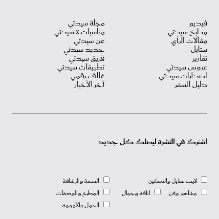
فيديو
مجلة سيدتي
مطبخ سيدتي
مناسبات X سيدتي
مقالات الرأي
عن سيدتي
ستايل
جديد سيدتي
تقارير
فريق سيدتي
عروس سيدتي
تطبيقات سيدتي
اصدارات سيدتي
غلاف رقمي
دليل السفر
آخر الأخبار
اشترك في النشرة ليصلك كل جديد
لايف ستايل والتمكين
الصحة والرشاقة
مشاهير وفن
أناقة وجمال
المطبخ والوصفات
الحمل والأمومة