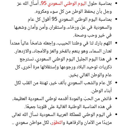
بمناسبة حلول
اليوم الوطني السعودي 95
، أسأل الله عز
وجل بأن يحفظ الوطن من كل سوء ومكروه.
بمناسبة اليوم الوطني السعودي 95 أقول كل عام
والسعودية في عزّ، ورخاء، واستقرار، وأمن وأمان وشعبها
في خير وحب وصحة.
اللهم بارك لنا في وطننا الحبيب، وإجعله شامخاً عالياً ممتداً
لعنان السماء، وهو ينعم بالفخر والعز والأمجاد، والازدهار.
في هذا اليوم الجليل اليوم الوطني السعودي، نسترجع
ذكريات توحيد البلاد ورجوعها وإستقلالها مرة أخرى، كل
عام والوطن الغالي بخير.
كل عام والشعب السعودي بألف خير، تهنئة من القلب لكل
أبناء الوطن.
فائض من الحبّ والمودة أقدمه لوطني السعودية العظيمة،
في هذه المناسبة الوطنية الغالية على قلوبنا جميعًا.
في اليوم الوطني للمملكة العربية السعودية نسأل الله تعالى
مزيدًا من الأمان والرفاهية و
التطوّر
، لكل مواطن سعودي ..