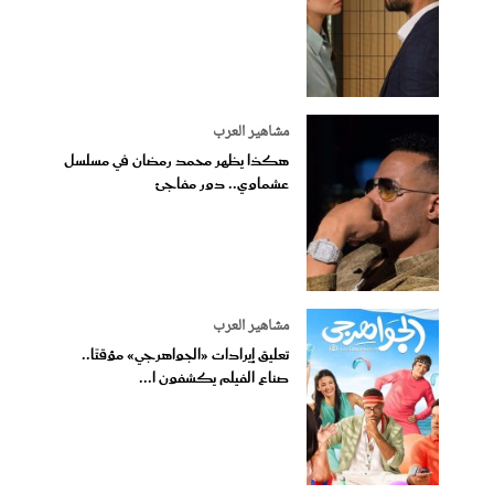
مشاهير العرب
هكذا يظهر محمد رمضان في مسلسل
عشماوي.. دور مفاجئ
مشاهير العرب
تعليق إيرادات «الجواهرجي» مؤقتًا..
صناع الفيلم يكشفون ا...