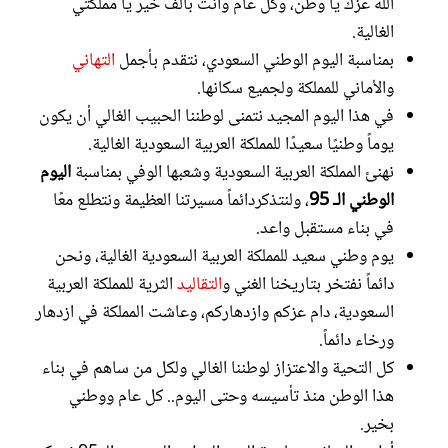
الله عزك يا وطن، وكل عام وأنت بألف خير يا مملكتي
الغالية.
بمناسبة اليوم الوطني السعودي، نتقدم بأجمل
التهاني
والأماني للمملكة ولجميع سكانها.
في هذا اليوم المجيد نتمنى لوطننا الحبيب الغالي أن يكون
يوماً وطنيًا سعيدًا للمملكة العربية السعودية الغالية.
نهنئ المملكة العربية السعودية وشعبها الوفي بمناسبة
اليوم
الوطني الـ 95
، ولنتذكردائماً مسيرتنا العظيمة ونتطلع معًا
في بناء مستقبل واعد.
يوم وطني سعيد للمملكة العربية السعودية الغالية، ونحن
دائماً نفتخر بتاريخنا الغني و
التقاليد
الثرية للمملكة العربية
السعودية، دام عزكم وازدهاركم، وعاشت المملكة في ازدهار
ورخاء دائماً.
كل التحية والاعتزاز لوطننا الغالي ولكل من ساهم في بناء
هذا الوطن منذ تأسيسه وحتى اليوم.. كل عام ووطني
بخير.