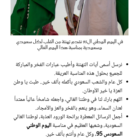
في اليوم الوطني ال95 نقدم تهنئة من القلب لكل سعودي
وسعودية بمناسبة هذا اليوم الغالي
نرسل أسمى آيات التهنئة وأطيب عبارات الفخر والمباركة
للجميع بحلول هذه المناسبة العريقة.
كل عام والشعب السعودي بأكمله بألف خير.. طبت يا وطن
العزة يا خير الأوطان.
اللهم بارك لنا في وطننا الغالي، واجعله شامخاً عالياً ممتداً
لعنان السماء، وهو ينعم بالفخر والعز والأمجاد.
أجمل الرسائل المعطرة برائحة الورود العذبة، لوطننا الغالي
السعودية، وشعبها العظيم في مناسبة
اليوم الوطني
السعودس 95
، وكل عام وأنتم بألف خير.