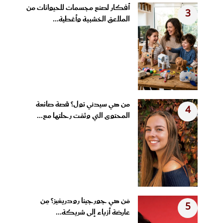
أفكار لصنع مجسمات للحيوانات من
3
الملاعق الخشبية وأغطية...
من هي سيدني تول؟ قصة صانعة
4
المحتوى التي وثقت رحلتها مع...
مَن هي جورجينا رودريغيز؟ مِن
5
عارضة أزياء إلى شريكة...