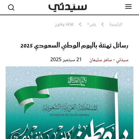
الرئيسية
بلس+
ثقافة وفنون
رسائل تهنئة باليوم الوطني السعودي 2025
مشاهير
أناقة
جمال
سيدتي - سامر سليمان
21 سبتمبر 2025
صحة ورشاقة
سيدتي وطفلك
لايف ستايل
بلس+
فيديو
مطبخ سيدتي
مقالات الرأي
ستايل
تقارير