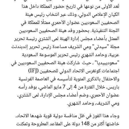
تُعد الأولى من نوعها في تاريخ حضور المملكة داخل هذا
الكيان الإعلامي الدولي، وذلك عبر انتخاب رئيس هيئة
الصحفيين السعوديين عضوان الأحمري ممثلًا للمملكة في
اللجنة التنفيذية. بحضور وفد هيئة الصحفيين السعوديين
الممثل بأعضاء مجلس إدارة الهيئة لمى الشثري رئيسة تحرير
مجلة "سيدتي" ومي الشريف مساعدة رئيس تحرير إندبندنت
عربية، وحامد الشهري رئيس تحرير الموسوعة السعودية
"سعوديبيديا" ، حيث شاركت هيئة الصحفيين السعوديين في
اجتماعات كونغرس الاتحاد الدولي للصحفيين (IFJ)
والاحتفال بالذكرى المئوية لتأسيسه في العاصمة الفرنسية
باريس، خلال الفترة من 4 إلى 7 مايو الماضي، بوفد رأسه
عضوان الأحمري، وضم أعضاء مجلس الإدارة، لمى الشثري،
ومي الشريف، وحامد الشهري.
وجاء هذا الفوز في ظل منافسة دولية قوية شهدها الاتحاد،
خاضتها أكثر من 148 دولة على المقاعد المطروحة وتمكنت