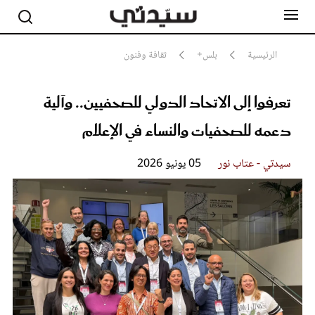
الرئيسية
بلس+
ثقافة وفنون
تعرفوا إلى الاتحاد الدولي للصحفيين.. وآلية
مشاهير
أناقة
دعمه للصحفيات والنساء في الإعلام
جمال
صحة ورشاقة
سيدتي وطفلك
سيدتي - عتاب نور
05 يونيو 2026
لايف ستايل
بلس+
فيديو
مطبخ سيدتي
مقالات الرأي
ستايل
تقارير