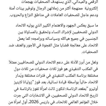
الرقمي والميداني، الذي يستهدف الصحفيات بهجمات
إلكترونية ممنهجة أكثر من زملائهن الرجال وتوفير بيئات آمنة
ودعم عاجل للصحفيات العاملات في مناطق النزاع والحروب.
ما سبق يعكس الجهود والاهتمام الكبير الذي يوليه الاتحاد
الدولي للصحفيين لإشراك النساء وتحقيق بالمساواة بين
الجنسين في جميع هياكله وسياساته وبرامجه؛ كما يعمل
الاتحاد على معالجة قضايا مثل الفجوة في الأجور والعنف ضد
الصحفيات.
ولعل من أبرز الأدلة على دعم الاتحاد الدولي للصحافيين ممثلاً
في المكتب التنفيذي هو فوز ثلاث صحفيات من ثلاث دول
مختلفة برئاسة المكتب التنفيذي في فترات مختلفة ويُدار
الاتحاد حالياً بواسطة قيادة نسائية، بعد فوز "زوليانا لاينيز
أوتيرو "بمقعد الرئاسة؛ لتكون ثالث امرأة تفوز بالرئاسة في
تاريخ الاتحاد الدولي للصحفيين، في الانتخابات التي جرت
خلال المؤتمر العالمي للاتحاد، في باريس 2026، أول امرأة من