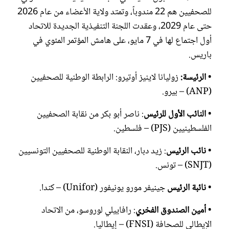
للصحفيين هم 22 مندوباً، وتمتد ولاية الأعضاء من عام 2026
حتى عام 2029، وعقدت اللجنة التنفيذية الجديدة للاتحاد
أول اجتماع لها في 7 مايو، على هامش المؤتمر المئوي في
باريس.
•
الرئيسة:
زوليانا لاينيز أوتيرو: الرابطة الوطنية للصحفيين
(ANP) – بيرو.
•
النائب الأول للرئيس
: ناصر أبو بكر من نقابة الصحفيين
الفلسطينيين (PJS) – فلسطين.
•
نائب الرئيس
: زيد دبار، النقابة الوطنية للصحفيين التونسيين
(SNJT) – تونس.
•
نائبة الرئيس
جينيفر مورو يونيفور (Unifor) – كندا.
•
أمين الصندوق الفخري
: رافاييلي لوروسو، من الاتحاد
الإيطالي للصحافة (FNSI) – إيطاليا.