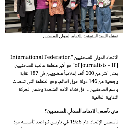
عروس سيدتي
أعضاء اللجنة التنفيذية للاتحاد الدولي للصحفيين
الاتحاد الدولي للصحفيين "International Federation
of Journalists – IFJ" هو أكبر منظمة عالمية للصحفيين،
يمثل أكثر من 600 ألف إعلامياً منضويين في 187 نقابة
وجمعية من 146 دولة حول العالم، وهو المنظمة التي تتحدث
مجلة سيدتي
باسم الصحفيين داخل نظام الأمم المتحدة وضمن الحركة
النقابية العالمية.
غلاف رفمي
متى تأسس الاتحاد الدولي للصحفيين؟
تأسسس الإتحاد عام 1926 في باريس ثم اعيد تأسيسه مرة