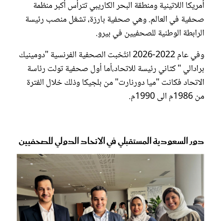
أمريكا اللاتينية ومنطقة البحر الكاريبي تترأس أكبر منظمة
صحفية في العالم. وهي صحفية بارزة، تشغل منصب رئيسة
الرابطة الوطنية للصحفيين في بيرو.
وفي عام 2022-2026 انتُخبت الصحفية الفرنسية "دومينيك
برادالي " كثاني رئيسة للاتحاد،أما أول صحفية تولت رئاسة
الاتحاد فكانت "ميا دورنارت" من بلجيكا وذلك خلال الفترة
من 1986م الى 1990م.
دور السعودية المستقبلي في الاتحاد الدولي للصحفيين