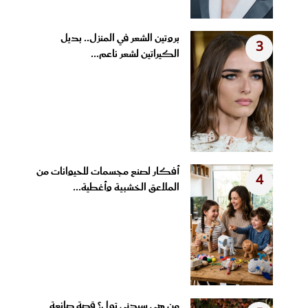
بروتين الشعر في المنزل.. بديل
3
الكيراتين لشعر ناعم...
أفكار لصنع مجسمات للحيوانات من
4
الملاعق الخشبية وأغطية...
من هي سيدني تول؟ قصة صانعة