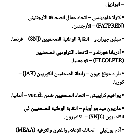
– البرازيل.
• كارلا غاودينسي – اتحاد عمال الصحافة الأرجنتيني
(FATPREN) – الأرجنتين.
• ميلين جيراردو – النقابة الوطنية للصحفيين (SNJ) – فرنسا.
• أدريانا هورتادو – الاتحاد الكولومبي للصحفيين
(FECOLPER) – كولومبيا.
• بارك جونغ هيون – رابطة الصحفيين الكوريين (JAK) –
كوريا.
• يواخيم كرايبيش – اتحاد الصحفيين ضمن ver.di – ألمانيا.
• ماريون ميدجو أوبام – النقابة الوطنية للصحفيين في
الكاميرون (SNJC) – الكاميرون.
• آدم بورتيلي – تحالف الإعلام والفنون والترفيه (MEAA) –