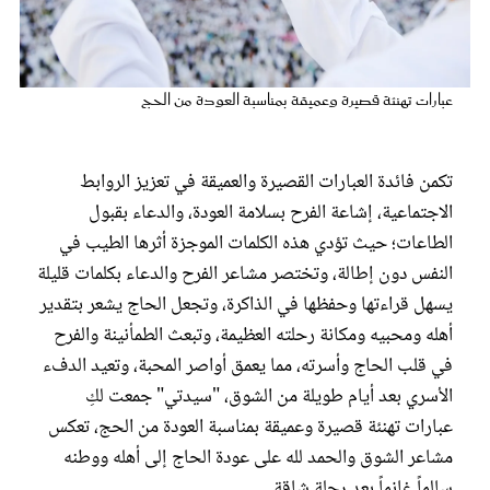
عروس سيدتي
عبارات تهنئة قصيرة وعميقة بمناسبة العودة من الحج
تكمن فائدة العبارات القصيرة والعميقة في تعزيز الروابط
الاجتماعية، إشاعة الفرح بسلامة العودة، والدعاء بقبول
الطاعات؛ حيث تؤدي هذه الكلمات الموجزة أثرها الطيب في
النفس دون إطالة، وتختصر مشاعر الفرح والدعاء بكلمات قليلة
يسهل قراءتها وحفظها في الذاكرة، وتجعل الحاج يشعر بتقدير
مجلة سيدتي
أهله ومحبيه ومكانة رحلته العظيمة، وتبعث الطمأنينة والفرح
في قلب الحاج وأسرته، مما يعمق أواصر المحبة، وتعيد الدفء
غلاف رفمي
الأسري بعد أيام طويلة من الشوق، "سيدتي" جمعت لكِ
عبارات تهنئة قصيرة وعميقة بمناسبة العودة من الحج، تعكس
مشاعر الشوق والحمد لله على عودة الحاج إلى أهله ووطنه
سالماً غانماً بعد رحلة شاقة.