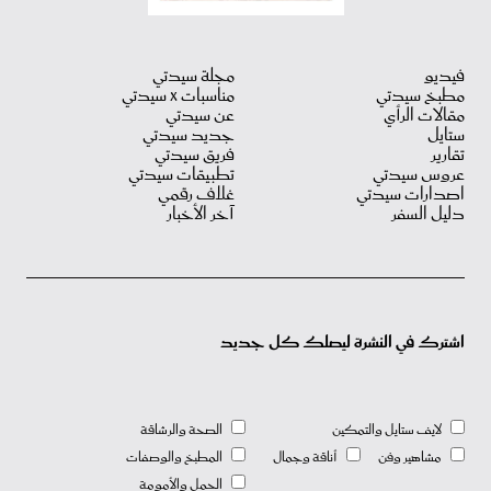
فيديو
مجلة سيدتي
مطبخ سيدتي
مناسبات X سيدتي
مقالات الرأي
عن سيدتي
ستايل
جديد سيدتي
تقارير
فريق سيدتي
عروس سيدتي
تطبيقات سيدتي
اصدارات سيدتي
غلاف رقمي
دليل السفر
آخر الأخبار
اشترك في النشرة ليصلك كل جديد
لايف ستايل والتمكين
الصحة والرشاقة
مشاهير وفن
أناقة وجمال
المطبخ والوصفات
الحمل والأمومة