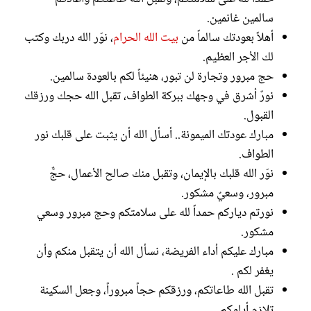
سالمين غانمين.
أهلاً بعودتك سالماً من
بيت الله الحرام
، نوّر الله دربك وكتب
لك الأجر العظيم.
حج مبرور وتجارة لن تبور، هنيئاً لكم بالعودة سالمين.
نورٌ أشرق في وجهك ببركة الطواف، تقبل الله حجك ورزقك
القبول.
مبارك عودتك الميمونة.. أسأل الله أن يثبت على قلبك نور
الطواف.
نوّر الله قلبك بالإيمان، وتقبل منك صالح الأعمال، حجٌّ
مبرور، وسعيٌ مشكور.
نورتم دياركم حمداً لله على سلامتكم وحج مبرور وسعي
مشكور.
مبارك عليكم أداء الفريضة، نسأل الله أن يتقبل منكم وأن
يغفر لكم .
تقبل الله طاعاتكم، ورزقكم حجاً مبروراً، وجعل السكينة
تلازم أيامكم.