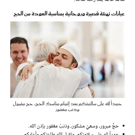
عبارات تهنئة قصيرة وروحانية بمناسبة العودة من الحج
حمداً لله على سلامتكم بعد إتمام مناسك الحج، حج مقبول
وذنب مغفور
حجٌّ مبرور، وسعيٌ مشكور، وذنبٌ مغفور بإذن الله.
حمداً لله على سلامتكم، وتقبل الله طاعتكم وأعادكم