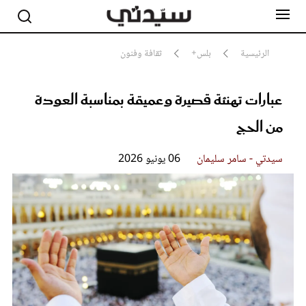
الرئيسية
بلس+
ثقافة وفنون
عبارات تهنئة قصيرة وعميقة بمناسبة العودة
مشاهير
أناقة
من الحج
جمال
صحة ورشاقة
سيدتي وطفلك
سيدتي - سامر سليمان
06 يونيو 2026
لايف ستايل
بلس+
فيديو
مطبخ سيدتي
مقالات الرأي
ستايل
تقارير