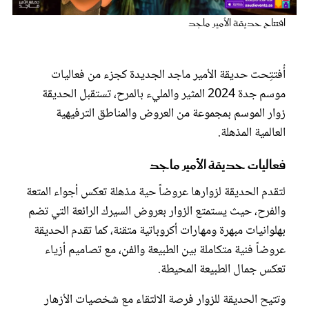
عروس سيدتي
افتتاح حديقة الأمير ماجد
أُفتتِحت حديقة الأمير ماجد الجديدة كجزء من فعاليات
موسم جدة 2024 المثير والمليء بالمرح، تستقبل الحديقة
زوار الموسم بمجموعة من العروض والمناطق الترفيهية
العالمية المذهلة.
فعاليات حديقة الأمير ماجد
لتقدم الحديقة لزوارها عروضاً حية مذهلة تعكس أجواء المتعة
مجلة سيدتي
والفرح، حيث يستمتع الزوار بعروض السيرك الرائعة التي تضم
بهلوانيات مبهرة ومهارات أكروباتية متقنة، كما تقدم الحديقة
غلاف رفمي
عروضاً فنية متكاملة بين الطبيعة والفن، مع تصاميم أزياء
تعكس جمال الطبيعة المحيطة.
وتتيح الحديقة للزوار فرصة الالتقاء مع شخصيات الأزهار