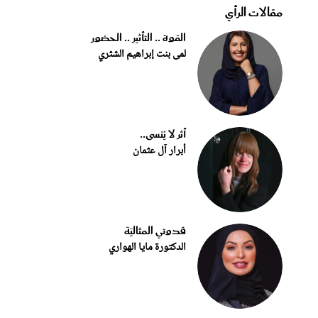
مقالات الرأي
القوة .. التأثير .. الحضور
لمى بنت إبراهيم الشثري
أثر لا يُنسى..
أبرار آل عثمان
قدوتي المثاليّة
الدكتورة مايا الهواري