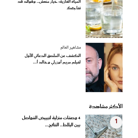
المياه الغازية: خيار منعش.. وفوائد قد
تفاجئك
مشاهير العالم
الكشف عن الملصق الدعائي الأول
لفيلم مريم أوزرلي وخالد أ...
الأكثر مشاهدة
4 وصفات منزلية لتبييض الفواصل
1
بين البلاط.. النتائج...