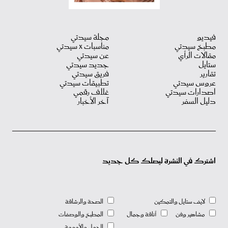
فيديو
مجلة سيدتي
مطبخ سيدتي
مناسبات X سيدتي
مقالات الرأي
عن سيدتي
ستايل
جديد سيدتي
تقارير
فريق سيدتي
عروس سيدتي
تطبيقات سيدتي
اصدارات سيدتي
غلاف رقمي
دليل السفر
آخر الأخبار
اشترك في النشرة ليصلك كل جديد
لايف ستايل والتمكين
الصحة والرشاقة
مشاهير وفن
أناقة وجمال
المطبخ والوصفات
الحمل والأمومة