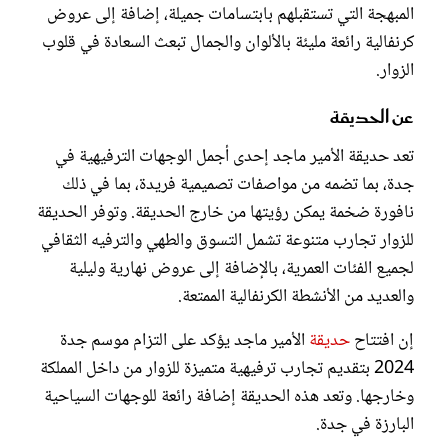
المبهجة التي تستقبلهم بابتسامات جميلة، إضافة إلى عروض
كرنفالية رائعة مليئة بالألوان والجمال تبعث السعادة في قلوب
الزوار.
عن الحديقة
تعد حديقة الأمير ماجد إحدى أجمل الوجهات الترفيهية في
جدة، بما تضمه من مواصفات تصميمية فريدة، بما في ذلك
نافورة ضخمة يمكن رؤيتها من خارج الحديقة. وتوفر الحديقة
للزوار تجارب متنوعة تشمل التسوق والطهي والترفيه الثقافي
لجميع الفئات العمرية، بالإضافة إلى عروض نهارية وليلية
والعديد من الأنشطة الكرنفالية الممتعة.
إن افتتاح
حديقة
الأمير ماجد يؤكد على التزام موسم جدة
2024 بتقديم تجارب ترفيهية متميزة للزوار من داخل المملكة
وخارجها. وتعد هذه الحديقة إضافة رائعة للوجهات السياحية
البارزة في جدة.