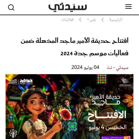
الرئيسية
بلس+
فعاليات
افتتاح حديقة الأمير ماجد المذهلة ضمن
مشاهير
أناقة
فعاليات موسم جدة 2024
جمال
صحة ورشاقة
سيدتي - نت
04 يوليو 2024
سيدتي وطفلك
لايف ستايل
بلس+
فيديو
مطبخ سيدتي
مقالات الرأي
ستايل
تقارير