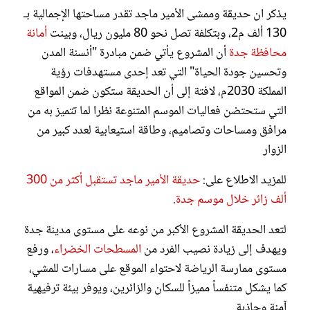
يذكر ان حديقة وممشى الأمير ماجد تقدر مساحتها الإجمالية بـ
130 ألف م2، وبتكلفة تصل نحو 80 مليون ريال، وبينت
أمانة
محافظة جدة
أن المشروع يأتي ضمن مبادرة "أنسنة المدن
وتحسين جودة الحياة" التي تعد إحدى مستهدفات رؤية
المملكة 2030م، لافتة إلى أن الحديقة ستكون ضمن المواقع
التي ستحتضن فعاليات الموسم المتنوعة نظرا لما تتميز به من
مرافق ومساحات وتصاميم، وطاقة استيعابية لعدد كبير من
الزوار
للمزيد الاطلاع على:
حديقة الأمير ماجد تستقبل أكثر من 300
ألف زائر خلال موسم جدة
.
لتعد الحديقة المشروع الأكبر من نوعه على مستوى مدينة جدة
ويهدف إلى زيادة نصيب الفرد من
المسطحات الخضراء
، ورفع
مستوى ممارسة الرياضة لاحتواء الموقع على مسارات للمشي،
كما يشكل متنفساً مميزاً للسكان والزائرين، ويوفر بيئة ترفيهية
آمنة وجاذبة.