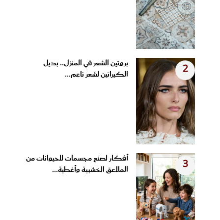
بروتين الشعر في المنزل.. بديل
2
الكيراتين لشعر ناعم...
أفكار لصنع مجسمات للحيوانات من
3
الملاعق الخشبية وأغطية...