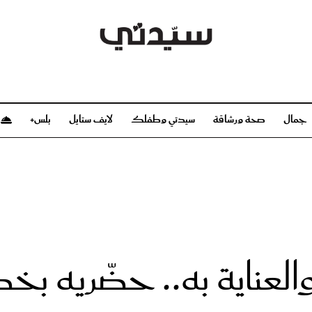
جمال
صحة ورشاقة
سيدتي وطفلك
لايف ستايل
بلس+
م
صحة ورشاقة
سيدتي وطفلك
بشرة
صحة
الحمل والولادة
ريحات
رشاقة و تغذية
مولودك
وعطور
أطفال ومراهقون
صحة الطفل
العناية به.. حضّريه 
مجلة سيدتي
مناسبات X سيدتي
ديو
عن سيدتي
بخ سيدتي
فريق سيدتي