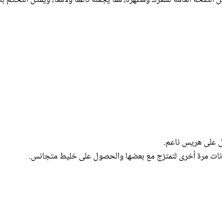
ل على هريس ناعم.
نات مرة أخرى لتمتزج مع بعضها والحصول على خليط متجانس.
ها؟