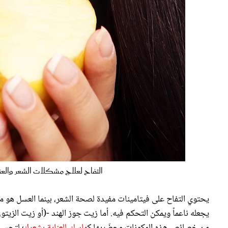
التفاح لعلاج مشكلات الشعر والعناية به - الصورة من
يحتوي التفاح على فيتامينات مفيدة لصحة الشعر، بينما العسل هو م
يجعله ناعماً ويمكن التحكم فيه. أما زيت جوز الهند -(أو زيت الزيت
من خصائص هذه المكونات وحضّريها ك
ماسك للعناية بشعرك
؛ لتحسين
بشكل أكبر. إليكِ طريقة تحضير
ماسك التفاح للشعر
في المنزل: