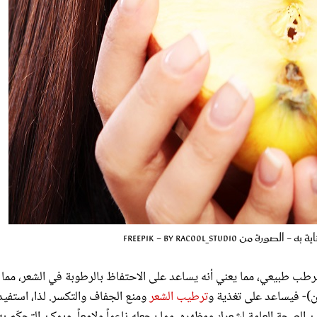
 Freepik - by Racool_studio
رطب طبيعي، مما يعني أنه يساعد على الاحتفاظ بالرطوبة في الشعر، مما
ون)- فيساعد على تغذية و
ترطيب الشعر
ومنع الجفاف والتكسر. لذا، استفي
 الصحة العامة لشعرك ومظهره، مما يجعله ناعماً ولامعاً، ويمكن التحكّم به