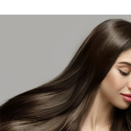
الات الرأي
تطبيقات سيدتي
ايل
دليل السفر
ارير
آخر الأخبار
وس سيدتي
مجلة سيد
غلاف رف