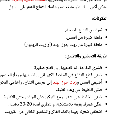
المكونات:
ثمرة من التفاح ناضجة.
ملعقة كبيرة من العسل.
ملعقة كبيرة من زيت جوز الهند (أو زيت الزيتون).
طريقة التحضير والتطبيق:
قشّري التفاحة، ثم قطعيها إلى قطع صغيرة.
ضعي قطع التفاح في الخلاط الكهربائي، واضربيها جيداً؛ للحصو
أضيفي العسل و
زيت جوز الهند
إلى هريس التفاح، واخلطي المكو
صبّي الخليط في وعاء نظيف.
ضعي الخليط على شعرك، مع التركيز على الجذور حتى الأطراف.
غطّي شعرك بقبعة بلاستيكية، وانتظري لمدة 20-30 دقيقة.
اشطفي شعرك جيداً بالماء الفاتر والشامبو الخالي من الكبريت.
إلى ذلك، يقدم
خل التفاح فوائد رائعة للشعر
، ما رأيك في التعرف إلي