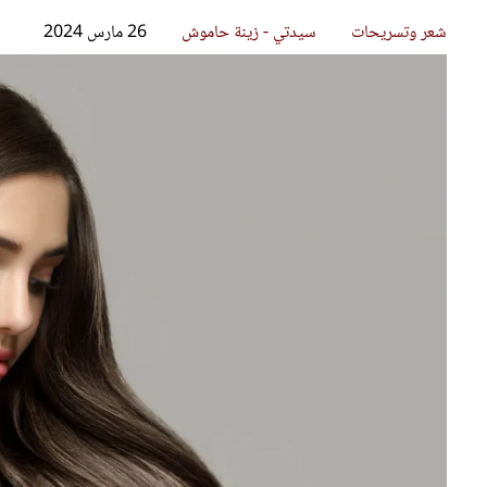
قصص ملهمة
مق
شباب وبنات
ست
علاقات زوجية
تق
عر