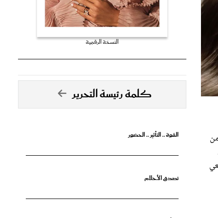
النسخة الرقمية
كلمة رئيسة التحرير
القوة .. التأثير .. الحضور
من
عي
تصدق الأحلام
جرأة البدايات