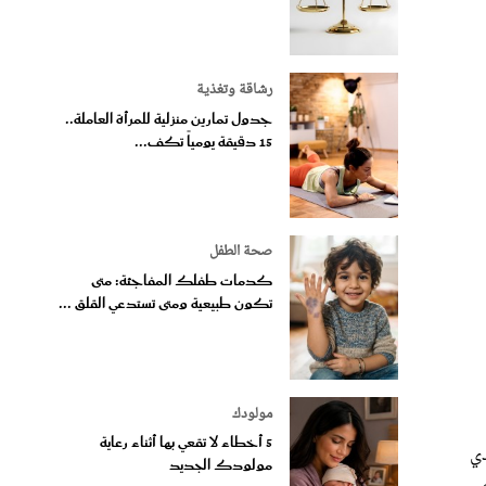
رشاقة وتغذية
جدول تمارين منزلية للمرأة العاملة..
15 دقيقة يومياً تكف...
صحة الطفل
كدمات طفلك المفاجئة: متى
تكون طبيعية ومتى تستدعي القلق ...
مولودك
5 أخطاء لا تقعي بها أثناء رعاية
دي
مولودك الجديد