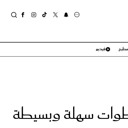
طبخ
فيديو
لايف ستايل
سياحة وسفر
منزل وديكور
تكنولوجيا
بخطوات سهلة وبسيطة