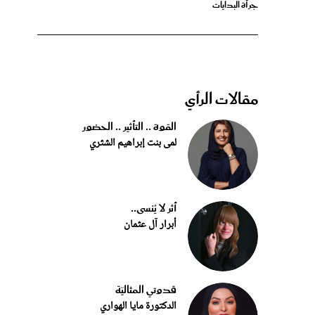
مقالات الرأي
القوة .. التأثير .. الحضور
لمى بنت إبراهيم الشثري
أثر لا يُنسى..
أبرار آل عثمان
قدوتي المثاليّة
الدكتورة مايا الهواري