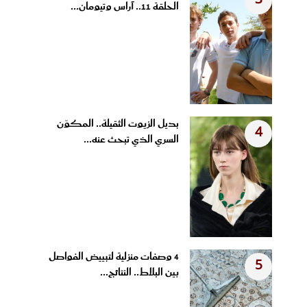
3
الحلقة 11.. آراس وتيومان...
بديل الزيوت الثقيلة.. المكوّن
4
السري الذي تبحث عنه...
4 وصفات منزلية لتبييض الفواصل
5
بين البلاط.. النتائج...