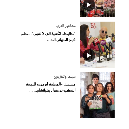
مشاهير العرب
"داليدا.. الأغنية التي لا تنتهي".. حلم
فرح الديباني الذ...
سينما وتلفزيون
مسلسل «المعلمة أومور» للنجمة
التركية نورغول يشيلتشاي.. ...