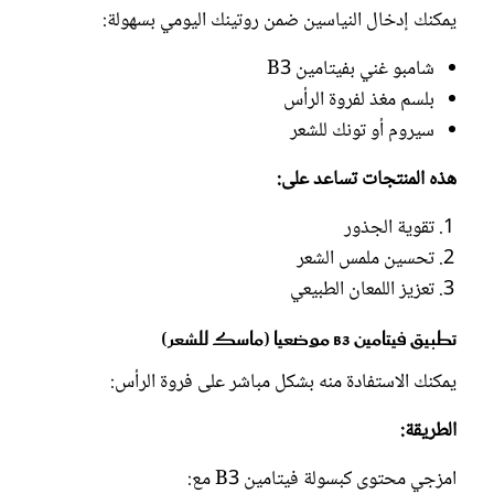
يمكنك إدخال النياسين ضمن روتينك اليومي بسهولة:
شامبو غني بفيتامين B3
بلسم مغذ لفروة الرأس
سيروم أو تونك للشعر
هذه المنتجات تساعد على:
تقوية الجذور
تحسين ملمس الشعر
تعزيز اللمعان الطبيعي
تطبيق فيتامين B3 موضعيا (ماسك للشعر)
يمكنك الاستفادة منه بشكل مباشر على فروة الرأس:
الطريقة:
امزجي محتوى كبسولة فيتامين B3 مع: