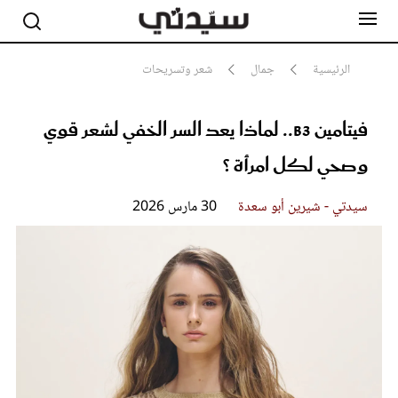
الرئيسية
جمال
شعر وتسريحات
فيتامين B3.. لماذا يعد السر الخفي لشعر قوي
مشاهير
أناقة
وصحي لكل امرأة ؟
جمال
صحة ورشاقة
سيدتي وطفلك
سيدتي - شيرين أبو سعدة
30 مارس 2026
لايف ستايل
بلس+
فيديو
مطبخ سيدتي
مقالات الرأي
ستايل
تقارير