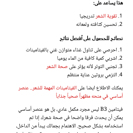
هذا يساعد على:
تقوية الشعر
تدريجيا
تحسين كثافته ولمعانه
نصائح للحصول على أفضل نتائج
احرصي على تناول غذاء متوازن غني بالفيتامينات
اشربي كمية كافية من الماء يوميا
تجنبي التوتر لأنه يؤثر على
صحة الشعر
التزمي بروتين عناية منتظم
يمكنك الاطلاع ايضا على
الفيتامينات المهمة للشعر.. عنصر
أساسي في منحه مظهراً صحياً جذاباً
فيتامين B3 ليس مجرد مكمل عادي، بل هو عنصر أساسي
يمكن أن يحدث فرقا واضحا في صحة شعرك إذا تم
استخدامه بشكل صحيح. الاهتمام بجمالك يبدأ من الداخل،