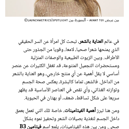
عروس سيدتي
من عرض Avant Toi - الصورة من Launchmetrics/Spotlight©
في عالم
العناية بالشعر
، تبحث كل امرأة عن السر الحقيقي
الذي يمنحها شعرا صحيا، لامعا، وقويا من الجذور حتى
الأطراف. وبين الزيوت الطبيعية والوصفات المنزلية
ومستحضرات التجميل المتنوعة، قد تغفل الكثيرات عن عنصر
أساسي لا يقل أهمية عن أي منتج خارجي، وهو العناية بالشعر
من الداخل. فالشعر، تماما كالبشرة، يعكس صحة الجسم
مجلة سيدتي
وتوازنه الغذائي، وأي نقص في العناصر الأساسية قد يظهر
سريعا على شكل تساقط، ضعف، أو بهتان في الحيوية.
غلاف رقمي
ومن هنا تبرز
أهمية الفيتامينات
، خاصة تلك التي تعمل بعمق
داخل الجسم لتغذية بصيلات الشعر وتحفيز نموه بشكل
صحي. ومن بين هذه الفيتامينات، يلمع اسم
فيتامين B3