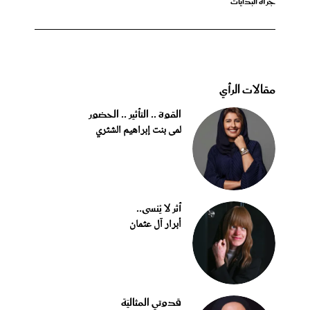
جرأة البدايات
مقالات الرأي
القوة .. التأثير .. الحضور
لمى بنت إبراهيم الشثري
أثر لا يُنسى..
أبرار آل عثمان
قدوتي المثاليّة