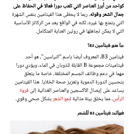
كواحد من أبرز العناصر التي تلعب دورا فعالا في الحفاظ على
جمال الشعر وقوته.
ربما لا يحظى هذا الفيتامين بنفس الشهرة
التي يتمتع بها غيره، لكنه في الواقع يعد من الركائز الأساسية
التي لا يمكن تجاهلها في روتين العناية المتكامل.
ما هو فيتامين B3؟
فيتامين B3، المعروف أيضا باسم "النياسين"، هو أحد
فيتامينات مجموعة B القابلة للذوبان في الماء، ويؤدي دورا
مهما في دعم وظائف الجسم المختلفة، خاصة ما يتعلق
بتحسين الدورة الدموية وتعزيز صحة الخلايا. هذا الفيتامين
يساعد على إيصال الأكسجين والعناصر الغذائية إلى
فروة
الرأس
، مما يخلق بيئة مثالية ل
نمو الشعر
بشكل صحي وقوي.
فوائد فيتامين B3 للشعر