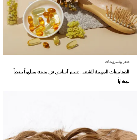
شعر وتسريحات
الفيتامينات المهمة للشعر.. عنصر أساسي في منحه مظهراً صحياً
جذاباً