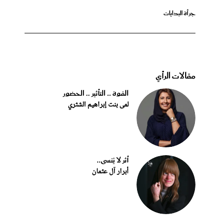
جرأة البدايات
مقالات الرأي
القوة .. التأثير .. الحضور
لمى بنت إبراهيم الشثري
أثر لا يُنسى..
أبرار آل عثمان