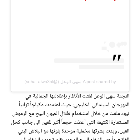
A post shared by سهى الوعل (@soha_alwa3al)
النجمة سهى الوعل لفتت الأنظار بإطلالتها الجمالية في
المهرجان السينمائي الخليجي؛ حيث اعتمدت مكياجاً ترابياً
نيود ملفت من خلال استخدام ظلال العيون البيج مع الرموش
المستعارة الكثيفة التي أعطت حجماً أكبر للعين الى جانب كحل
العين، وبدت بشرتها مخملية موحدة بلونها مع البلاش البني