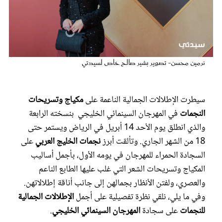
عروس سيدتي
نرمين محسن- تصوير بشير صالح خاص لسيدتي
سيطرت الإطلالات الجمالية الناعمة على
مكياج وتسريحات
النجمات
في المهرجان السينمائي الخليجي بنسخته الرابعة
والذي انطلق يوم الأحد 14 أبريل في الرياض ويستمر حتى
18 من الشهر الجاري. وتألقت أبرز
نجمات الخليج العربي
على
مجلة سيدتي
السجادة الحمراء للمهرجان في يومه الأول، بأجمل أساليب
المكياج وتسريحات الشعر التي غلب عليها الطابع الناعم
غلاف رفمي
والعصري، ولفتن الأنظار بجمالهن إلى جانب أناقة إطلالاتهن.
وفي ما يلي، نلقي نظرة تفصيلية على أجمل
الإطلالات الجمالية
للنجمات
على سجادة
المهرجان السينمائي الخليجي
.