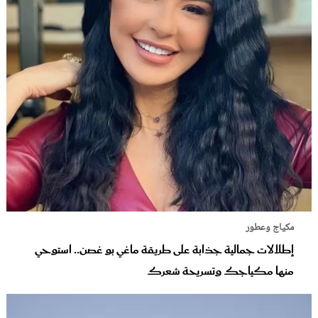
مكياج وعطور
إطلالات جمالية جذابة على طريقة ماغي بو غصن.. استوحي
منها مكياجك وتسريحة شعرك