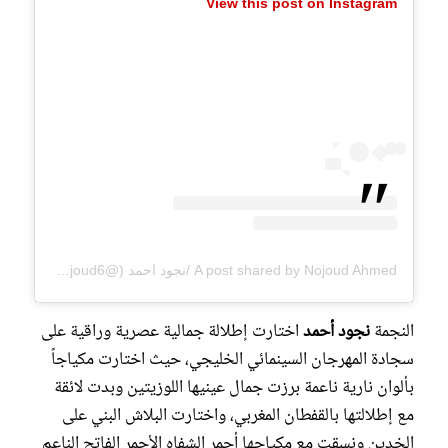
View this post on Instagram
A post shared by Nojoud Ahmed /نجود احمد (@nojoud6)
النجمة
نجود أحمد
اختارت إطلالة جمالية عصرية وراقية على
سجادة المهرجان السينمائي الخليجي، حيث اختارت مكياجاً
بألوان نارية ناعمة برزت جمال عينيها اللوزيتين وبدت لائقة
مع إطلالتها بالقفطان المغربي، واختارت البلاش البني على
الخدين ونسقت مع مكياجها أحمر الشفاه الأحمر الفاتح الناعم