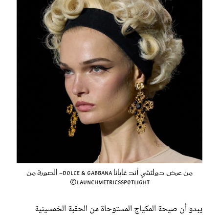
من عرض دولتشي أند غابانا Dolce & Gabbana- الصورة من
LaunchmetricsSpotlight©
يبدو أن صيحة المكياج المستوحاة من الحقبة الخمسينية