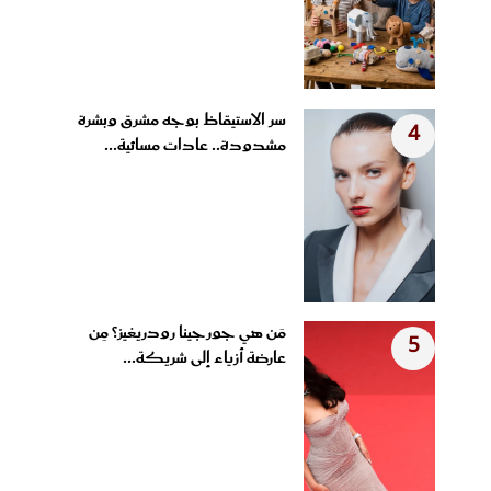
سر الاستيقاظ بوجه مشرق وبشرة
4
مشدودة.. عادات مسائية...
مَن هي جورجينا رودريغيز؟ مِن
5
عارضة أزياء إلى شريكة...