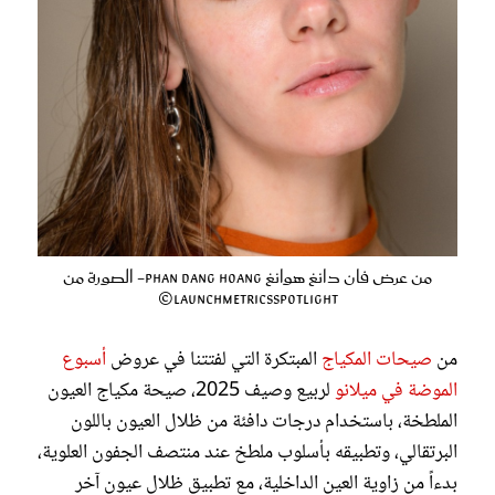
من عرض فان دانغ هوانغ Phan Dang Hoang- الصورة من
LaunchmetricsSpotlight©
من
صيحات المكياج
المبتكرة التي لفتتنا في عروض
أسبوع
الموضة في ميلانو
لربيع وصيف 2025، صيحة مكياج العيون
الملطخة، باستخدام درجات دافئة من ظلال العيون باللون
البرتقالي، وتطبيقه بأسلوب ملطخ عند منتصف الجفون العلوية،
بدءاً من زاوية العين الداخلية، مع تطبيق ظلال عيون آخر