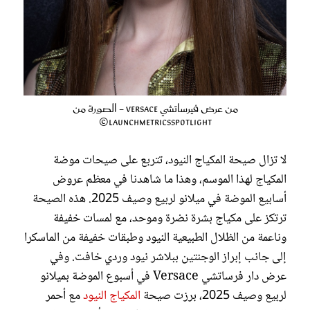
من عرض فيرساتشي Versace - الصورة من
LaunchmetricsSpotlight©
لا تزال صيحة المكياج النيود، تتربع على صيحات موضة
المكياج لهذا الموسم، وهذا ما شاهدنا في معظم عروض
أسابيع الموضة في ميلانو لربيع وصيف 2025. هذه الصيحة
ترتكز على مكياج بشرة نضرة وموحد، مع لمسات خفيفة
وناعمة من الظلال الطبيعية النيود وطبقات خفيفة من الماسكرا
إلى جانب إبراز الوجنتين ببلاشر نيود وردي خافت. وفي
عرض دار فرساتشي Versace في أسبوع الموضة بميلانو
لربيع وصيف 2025، برزت صيحة
المكياج النيود
مع أحمر