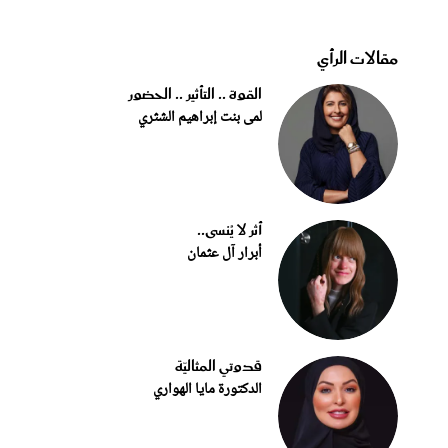
مقالات الرأي
القوة .. التأثير .. الحضور
لمى بنت إبراهيم الشثري
أثر لا يُنسى..
أبرار آل عثمان
قدوتي المثاليّة
الدكتورة مايا الهواري