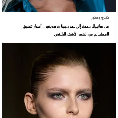
مكياج وعطور
من دانييلا رحمة إلى جورجينا رودريغيز .. أسرار تنسيق
المكياج مع الشعر الأشقر البلاتيني