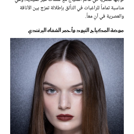
مناسبة تماماً للراغبات في التألق بإطلالة تمزج بين الأناقة
والعصرية في آنٍ معاً.
موضة المكياج النيود وأحمر الشفاه البرغندي