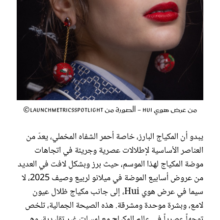
من عرض هوي Hui - الصورة من LaunchmetricsSpotlight©
يبدو أن المكياج البارز، خاصة أحمر الشفاه المخملي، يعدّ من
العناصر الأساسية لإطلالات عصرية وجريئة في اتجاهات
موضة المكياج لهذا الموسم، حيث برز وبشكل لافت في العديد
من عروض أسابيع الموضة في ميلانو لربيع وصيف 2025، لا
سيما في عرض هوي Hui، إلى جانب مكياج ظلال عيون
لامع، وبشرة موحدة ومشرقة. هذه الصيحة الجمالية، تلخص
توجهاً عصرياً في عالم المكياج مع لمسات غير تقليدية، وهي