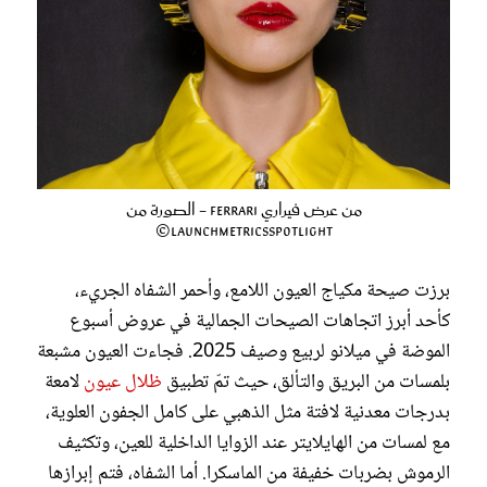
من عرض فيراري Ferrari - الصورة من
LaunchmetricsSpotlight©
برزت صيحة مكياج العيون اللامع، وأحمر الشفاه الجريء،
كأحد أبرز اتجاهات الصيحات الجمالية في عروض أسبوع
الموضة في ميلانو لربيع وصيف 2025. فجاءت العيون مشبعة
بلمسات من البريق والتألق، حيث تمّ تطبيق
ظلال عيون
لامعة
بدرجات معدنية لافتة مثل الذهبي على كامل الجفون العلوية،
مع لمسات من الهايلايتر عند الزوايا الداخلية للعين، وتكثيف
الرموش بضربات خفيفة من الماسكرا. أما الشفاه، فتم إبرازها