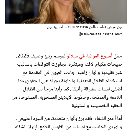
عروس سيدتي
من عرض فيليب بلاين Philipp Plein - الصورة من
LaunchmetricsSpotlight©
حمل
أسبوع الموضة في ميلانو
لموسم ربيع وصيف 2025،
صيحات مكياج لافتة ومبتكرة، تجاوزت التوقعات بأساليب
غير تقليدية وألوان زاهية. جاءت العيون في المقدمة مع
استخدام الظلال المعدنية والملونة بجرأة على الجفون، مما
مجلة سيدتي
أضفى لمسات مشرقة وأنيقة. كما رأينا مزجاً بين الظلال
اللامعة والملطخة، وخطوط الأيلاينر المسحوبة، المستوحاة من
غلاف رفمي
الحقبة الخمسينية والستينية.
أما أحمر الشفاه، فقد برز بألوان متعددة، من النيود الطبيعي،
والوردي الخافت مع لمسات من الغلوس اللامع، لإبراز الشفاه