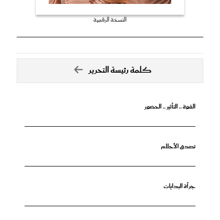
النسخة الرقمية
كلمة رئيسة التحرير
القوة .. التأثير .. الحضور
تصدق الأحلام
جرأة البدايات