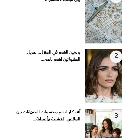
بروتين الشعر في المنزل.. بديل
2
الكيراتين لشعر ناعم...
أفكار لصنع مجسمات للحيوانات من
3
الملاعق الخشبية وأغطية...