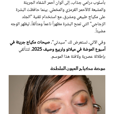
بأسلوب درامي جذاب، إلى ألوان أحمر الشفاه الجريئة
والمشبعة كالأحمر القرمزي والمخملي. بينما حافظت البشرة
على مكياج طبيعي ومشرق، مع استخدام تقنية "الجلد
الزجاجي" التي تمنح البشرة مظهراً ناعماً ومتألقاً، ليظهر الوجه
مضيئاً.
وفي الآتي، تستعرض لك "سيدتي"،
صيحات مكياج جريئة في
أسبوع الموضة في ميلانو ولربيع وصيف 2025
، لتتألقي
بإطلالة عصرية ولافتة هذا الموسم.
موضة مكياج العيون الملطخة