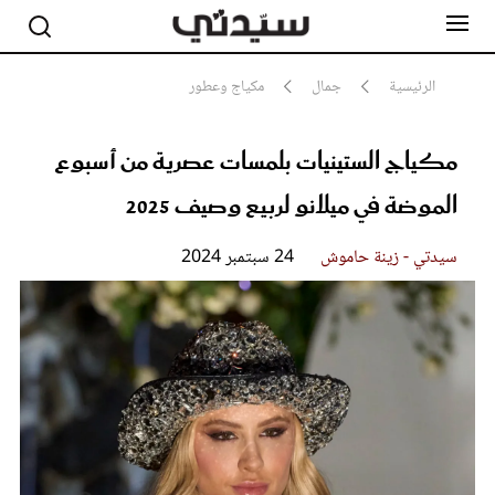
الرئيسية
جمال
مكياج وعطور
مكياج الستينيات بلمسات عصرية من أسبوع
مشاهير
أناقة
الموضة في ميلانو لربيع وصيف 2025
جمال
صحة ورشاقة
سيدتي وطفلك
سيدتي - زينة حاموش
24 سبتمبر 2024
لايف ستايل
بلس+
فيديو
مطبخ سيدتي
مقالات الرأي
ستايل
تقارير