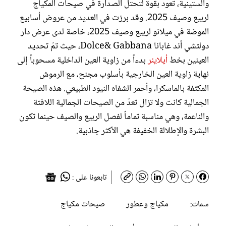
والستينية، تعود بقوة لتحتل الصدارة في صيحات المكياج
لربيع وصيف 2025. وقد برزت في العديد من عروض أسابيع
الموضة في ميلانو لربيع وصيف 2025، خاصة لدى عرض دار
دولتشي أند غابانا Dolce& Gabbana، حيث تمّ تحديد
العينين بخط
أيلاينر
بدءاً من زاوية العين الداخلية مسحوباً إلى
نهاية زاوية العين الخارجية بأسلوب مجنح، مع الرموش
المكثفة بالماسكرا، وأحمر الشفاه النيود الطبيعي. هذه الصيحة
الجمالية كانت ولا تزال تعدّ من الصيحات الجمالية اللافتة
والناعمة، وهي مناسبة تماماً لفصل الربيع والصيف حينما تكون
البشرة والإطلالة الخفيفة هي الأكثر جاذبية.
تابعونا على :
مكياج وعطور
صيحات مكياج
سمات: