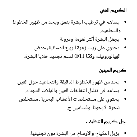
الكريم الغني
يساهم في ترطيب البشرة بعمق ويحد من ظهور الخطوط
والتجاعيد.
يجعل البشرة أكثر نعومة ومرونة.
يحتوي على زيت زهرة الربيع المسائية، حمض
الهيالورونيك، وTFC8® لدعم تجديد خلايا البشرة.
كريم العينين
يحد من ظهور الخطوط الدقيقة والتجاعيد حول العين.
يساعد في تقليل انتفاخات العين والهالات السوداء.
يحتوي على مستخلصات الأعشاب البحرية، مستخلص
شجرة الأرجونا، وفيتامين ج.
جل كريم التنظيف
يزيل المكياج والأوساخ من البشرة دون تجفيفها.