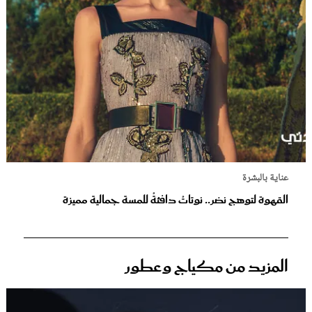
عناية بالبشرة
القهوة لتوهج نضر.. نوتاتُ دافئةُ للمسة جمالية مميزة
المزيد من مكياج وعطور