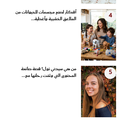
أفكار لصنع مجسمات للحيوانات من
4
الملاعق الخشبية وأغطية...
من هي سيدني تول؟ قصة صانعة
5
المحتوى التي وثقت رحلتها مع...