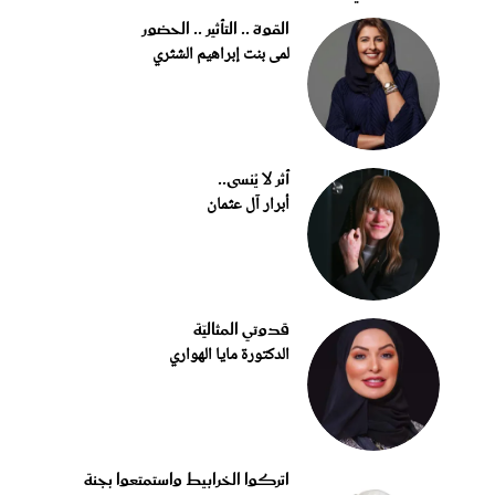
القوة .. التأثير .. الحضور
لمى بنت إبراهيم الشثري
أثر لا يُنسى..
أبرار آل عثمان
قدوتي المثاليّة
الدكتورة مايا الهواري
اتركوا الخرابيط واستمتعوا بجنة