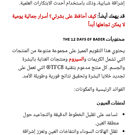
إشراقة شبابية، وذلك باستخدام أحدث الابتكارات العلمية.
قد يهمك أيضاً:
كيف أحافظ على بشرتي؟ أسرار جمالية يومية
لا يمكن تجاهلها أبداً
محتويات The 12 Days of Bader
يحتوي هذا التقويم المميز على مجموعة متنوعة من المنتجات
التي تشمل الكريمات و
السيروم
ومنتجات العناية بالبشرة
والجسم. كل منتج مدعوم بتقنية TFC8® التي تعمل على
تجديد خلايا البشرة وتحقيق نتائج فورية وطويلة الأمد.
الفوائد الرئيسية والمكونات:
لصقات العيون
تساعد على تقليل الخطوط الدقيقة والتجاعيد حول
منطقة العين.
تقلل الهالات السوداء وانتفاخات العين وتعزز إشراقة