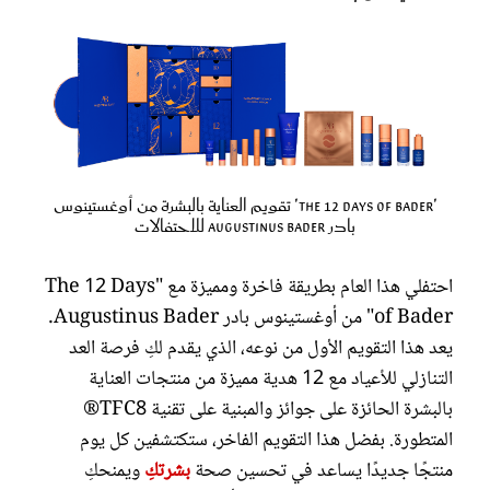
'The 12 Days of Bader' تقويم العناية بالبشرة من أوغستينوس
بادر Augustinus Bader للاحتفالات
احتفلي هذا العام بطريقة فاخرة ومميزة مع "The 12 Days
of Bader" من أوغستينوس بادر Augustinus Bader.
يعد هذا التقويم الأول من نوعه، الذي يقدم لكِ فرصة العد
التنازلي للأعياد مع 12 هدية مميزة من منتجات العناية
بالبشرة الحائزة على جوائز والمبنية على تقنية TFC8®
المتطورة. بفضل هذا التقويم الفاخر، ستكتشفين كل يوم
منتجًا جديدًا يساعد في تحسين صحة
بشرتكِ
ويمنحكِ