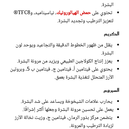
البشرة.
تحتوي على
حمض الهيالورونيك
، نياسيناميد، وTFC8®
لتعزيز الترطيب وتجديد البشرة.
الكريم
يقلل من ظهور الخطوط الدقيقة والتجاعيد ويوحد لون
البشرة.
يعزز إنتاج الكولاجين الطبيعي ويزيد من مرونة البشرة.
يحتوي على فيتامين أ، فيتامين ج، فيتامين ب 5، وبروتين
الأرز المتحلل لتغذية البشرة بعمق.
السيروم
يحارب علامات الشيخوخة ويساعد على شد البشرة.
يعمل على تحسين مرونة البشرة وجعلها أكثر إشراقًا.
يتضمن مركّز بذور الرمان، فيتامين ج، وزيت نخالة الأرز
لزيادة الترطيب والمرونة.