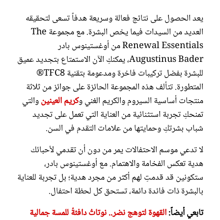
يعد الحصول على نتائج فعالة وسريعة هدفاً تسعى لتحقيقه
العديد من السيدات فيما يخص البشرة. مع مجموعة The
Renewal Essentials من أوغستينوس بادر
Augustinus Bader، يمكنكِ الآن الاستمتاع بتجديد عميق
للبشرة بفضل تركيبات فاخرة ومدعومة بتقنية TFC8®
المتطورة. تتألف هذه المجموعة الحائزة على جوائز من ثلاثة
منتجات أساسية السيروم والكريم الغني و
كريم العينين
والتي
تمنحكِ تجربة استثنائية من العناية التي تعمل على تجديد
شباب بشرتكِ وحمايتها من علامات التقدم في السن.
لا تدعي موسم الاحتفالات يمر من دون أن تقدمي لأحبائك
هدية تعكس الفخامة والاهتمام. مع أوغستينوس بادر،
ستكونين قد قدمتِ لهم أكثر من مجرد هدية؛ بل تجربة للعناية
بالبشرة ذات فائدة دائمة، تستحق كل لحظة احتفال.
تابعي أيضاً:
القهوة لتوهج نضر.. نوتاتُ دافئةُ للمسة جمالية