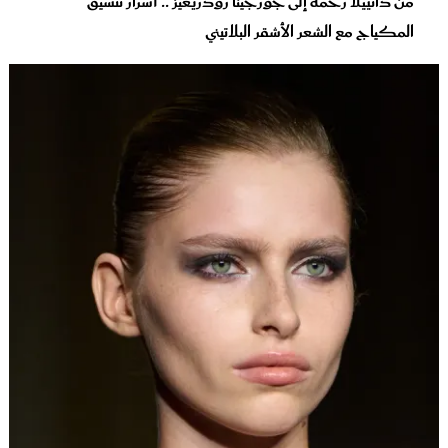
من دانييلا رحمة إلى جورجينا رودريغيز .. أسرار تنسيق
المكياج مع الشعر الأشقر البلاتيني