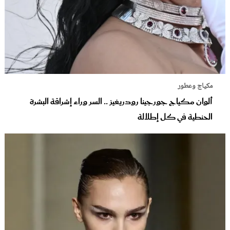
مكياج وعطور
ألوان مكياج جورجينا رودريغيز .. السر وراء إشراقة البشرة
الحنطية في كل إطلالة