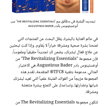
تجديد البشرة في دقائق مع 'The Revitalizing Essentials' من
أوغستينوس بادر Augustinus Bader
في عالم العناية بالبشرة، يظل البحث عن المنتجات التي
تمنحنا بشرة صحية ومشرقة خياراً لا يُقاوم. وإذا كنتِ تبحثين
عن علاج فعال لبشرتكِ، يضمن لكِ تجديداً حقيقياً وملموساً،
فإن مجموعة "The Revitalizing Essentials" من
أوغستينوس بادر Augustinus Bader هي الاختيار
المثالي. مدعومة بتقنية TFC8® المتقدمة، تقدم هذه
المجموعة مزيجاً من الفوائد المثبتة علمياً التي تعيد لبشرتكِ
شبابها ونضارتها، وتساعدكِ على التمتع ببشرة منتعشة
ومشرقة.
تتكون مجموعة The Revitalizing Essentials من