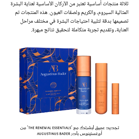
ثلاثة منتجات أساسية تعتبر من الأركان الأساسية لعناية البشرة
المثالية السيروم، والكريم ولصقات العيون. هذه المنتجات تم
تصميمها بدقة لتلبية احتياجات البشرة في مختلف مراحل
العناية، وتقديم تجربة متكاملة لتحقيق نتائج مبهرة.
تجديد عميق لبشرتك مع 'The Renewal Essentials' من
أوغستينوس بادر Augustinus Bader