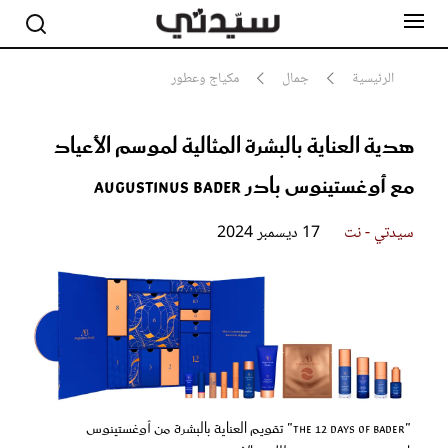
الرئيسية
جمال
مكياج وعطور
هدية العناية بالبشرة المثالية لموسم الأعياد
مشاهير
أناقة
مع أوغستينوس بادر Augustinus Bader
جمال
صحة ورشاقة
سيدتي وطفلك
سيدتي - نت
17 ديسمبر 2024
لايف ستايل
بلس+
فيديو
مطبخ سيدتي
مقالات الرأي
ستايل
"The 12 Days of Bader" تقويم العناية بالبشرة من أوغستينوس
تقارير