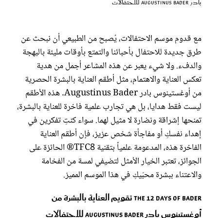
بادر Augustinus Bader للاحتفالات
عروس سيدتي
مع قدوم موسم الاحتفالات، يُصبح من الطبيعي أن نبحث عن
طرق جديدة للاحتفال بأحبائنا والتمتع بأوقات مليئة بالبهجة
والدفء. ولا شيء يعبر عن هذه المشاعر أجمل من هدية
تعكس العناية والاهتمام، مثل أطقم العناية بالبشرة الحصرية
من أوغستينوس بادر Augustinus Bader. هذه الأطقم
ليست فقط هدايا، بل هي تجارب علمية فاخرة للعناية بالبشرة،
تمنحها إشراقة ونضارة لا مثيل لهما. سواء كنتِ تفكرين في
إهداء نفسكِ أو مفاجأة شخص عزيز، فإن أطقم العناية
مجلة سيدتي
الفاخرة هذه، المدعومة علمياً بتقنية TFC8® الحائزة على
الجوائز، تعتبر الخيار الأمثل لتضيفي لمسة من الفخامة
غلاف رفمي
والاعتناء ببشرة محبّيكِ في هذا الموسم المميز.
The 12 Days of Bader تقويم العناية بالبشرة من
أوغستينوس بادر Augustinus Bader للاحتفالات