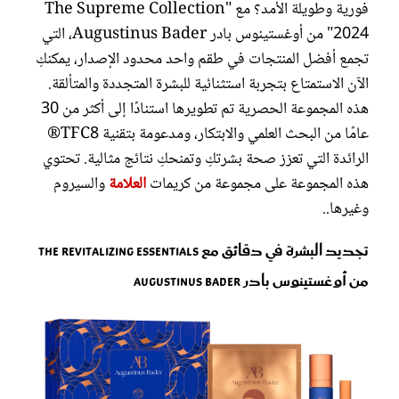
فورية وطويلة الأمد؟ مع "The Supreme Collection
2024" من أوغستينوس بادر Augustinus Bader، التي
تجمع أفضل المنتجات في طقم واحد محدود الإصدار، يمكنكِ
الآن الاستمتاع بتجربة استثنائية للبشرة المتجددة والمتألقة.
هذه المجموعة الحصرية تم تطويرها استنادًا إلى أكثر من 30
عامًا من البحث العلمي والابتكار، ومدعومة بتقنية TFC8®
الرائدة التي تعزز صحة بشرتكِ وتمنحكِ نتائج مثالية. تحتوي
هذه المجموعة على مجموعة من كريمات
العلامة
والسيروم
وغيرها..
تجديد البشرة في دقائق مع The Revitalizing Essentials
من أوغستينوس بادر Augustinus Bader