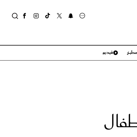
طبخ
فيديو
لايف ستايل
سياحة وسفر
منزل وديكور
تكنولوجيا
أطفال