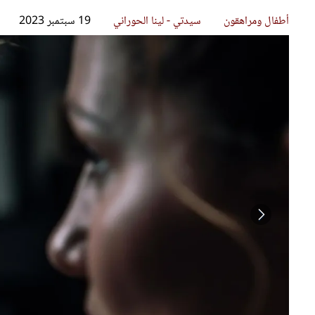
قصص ملهمة
مق
شباب وبنات
ست
علاقات زوجية
تق
عر