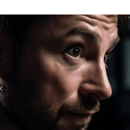
الات الرأي
تطبيقات سيدتي
ايل
دليل السفر
ارير
آخر الأخبار
وس سيدتي
مجلة سيد
غلاف رف