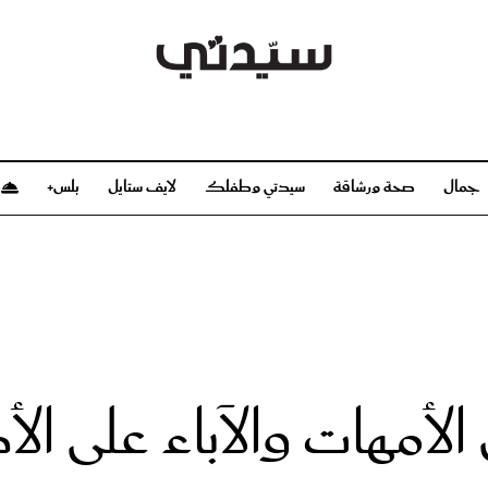
جمال
صحة ورشاقة
سيدتي وطفلك
لايف ستايل
بلس+
م
صحة ورشاقة
سيدتي وطفلك
بشرة
صحة
الحمل والولادة
ريحات
رشاقة و تغذية
مولودك
وعطور
أطفال ومراهقون
صحة الطفل
الأمهات والآباء على ال
مجلة سيدتي
مناسبات X سيدتي
ديو
عن سيدتي
بخ سيدتي
فريق سيدتي