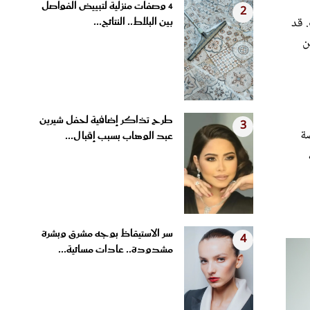
بين البلاط.. النتائج...
. قد
ن
طرح تذاكر إضافية لحفل شيرين
3
صة
عبد الوهاب بسبب إقبال...
سر الاستيقاظ بوجه مشرق وبشرة
4
مشدودة.. عادات مسائية...