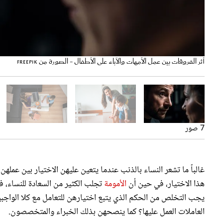
أثر الفروقات بين عمل الأمهات والآباء على الأطفال - الصورة من freepik
لا تخافي إن فاتتك مرحلة من نمو طفلك - الصورة من Adobestock
إجازات أمومة - الصورة من Adobestock
النساء يتحملن العبء الأكبر من المسؤوليات المنزلية - الصورة من Adobestock
على الأمهات العاملات تحديد أولوياتهن في بعض الأحيان - الصورة من Adobestock
تباين الاختيارات المهنية - الصورة من Adobestock
لا تتخلي عن الهوايات والأنشطة التي تمنحك الرضا الشخصي - الصورة من Adobestock
7 صور
غالباً ما تشعر النساء بالذنب عندما يتعين عليهن الاختيار بين عمله
هذا الاختيار، في حين أن
الأمومة
تجلب الكثير من السعادة للنساء، فإ
يجب التخلص من الحكم الذي يتبع اختيارهن للتعامل مع كلا الواجبين
العاملات العمل عليها؟ كما ينصحهن بذلك الخبراء والمتخصصون.