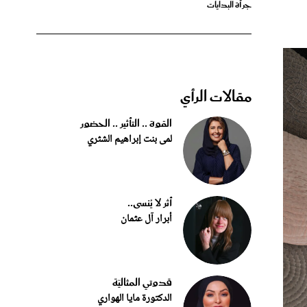
مقالات الرأي
القوة .. التأثير .. الحضور
لمى بنت إبراهيم الشثري
أثر لا يُنسى..
أبرار آل عثمان
قدوتي المثاليّة
الدكتورة مايا الهواري