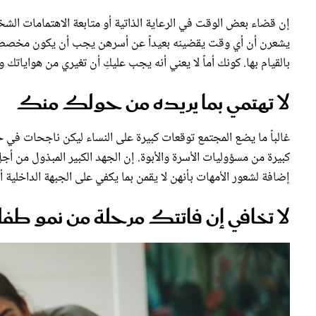
إن قضاء بعض الوقت في الرعاية الذاتية أو متابعة الاهتمامات الشخ
يشعرن أن أي وقت يقضينه بعيداً عن أسرهن يجب أن يكون مخصصاً ل
بالقيام بها. كونك أماً لا يعني أنه يجب عليكِ أن تغيري من هواياتك وت
لا تهتمي بما يريده من حولك منك
غالباً ما يضع المجتمع توقعات كبيرة على النساء ليكن ناجحات في حيا
كبيرة من مسؤوليات الأسرة والأبوة. إن الجهد الكبير المبذول من أج
إضافة لشعور الأمهات بأنهن لا يقمن بما يكفي على الجبهة الداخلية أ
لا تخافي إن فاتتك مرحلة من نمو ط