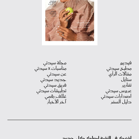
فيديو
مجلة سيدتي
مطبخ سيدتي
مناسبات X سيدتي
مقالات الرأي
عن سيدتي
ستايل
جديد سيدتي
تقارير
فريق سيدتي
عروس سيدتي
تطبيقات سيدتي
اصدارات سيدتي
غلاف رقمي
دليل السفر
آخر الأخبار
اشترك في النشرة ليصلك كل جديد