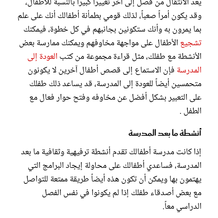
يعد الانتقال من فصل إلى آخر تغييراً كبيراً بالنسبة للأطفال،
وقد يكون أمراً صعباً، لذلك قومي بطمأنة أطفالك أنك على علم
بما يمرون به وأنك ستكونين بجانبهم في كل خطوة، فيمكنك
تشجيع
الأطفال على مواجهة مخاوفهم ويمكنك ممارسة بعض
الأنشطة مع طفلك، مثل قراءة مجموعة من كتب
العودة إلى
المدرسة
فإن الاستماع إلى قصص أطفال آخرين لا يكونون
متحمسين أيضاً للعودة إلى المدرسة، قد يساعد ذلك طفلك
على التعبير بشكل أفضل عن مخاوفه وفتح حوار فعال مع
الطفل .
أنشطة ما بعد المدرسة
إذا كانت مدرسة أطفالك تقدم أنشطة ترفيهية وثقافية ما بعد
المدرسة، فساعدي أطفالك على محاولة إيجاد البرامج التي
يهتمون بها ويمكن أن تكون هذه أيضاً طريقة ممتعة للتواصل
مع بعض أصدقاء طفلك إذا لم يكونوا في نفس الفصل
الدراسي معاً.