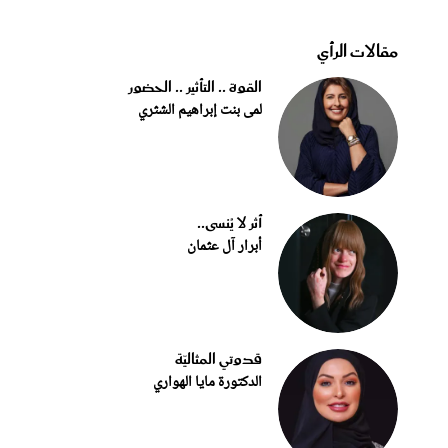
مقالات الرأي
القوة .. التأثير .. الحضور
لمى بنت إبراهيم الشثري
أثر لا يُنسى..
أبرار آل عثمان
قدوتي المثاليّة
الدكتورة مايا الهواري