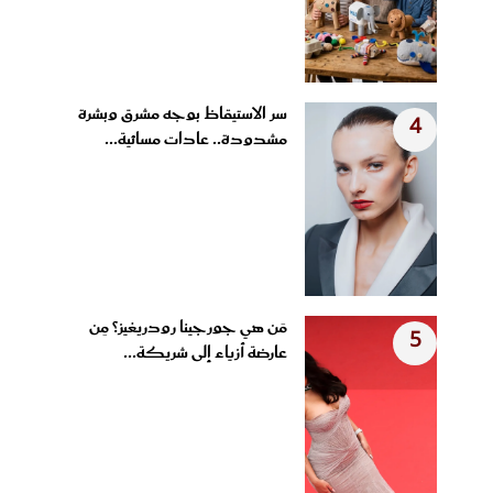
سر الاستيقاظ بوجه مشرق وبشرة
4
مشدودة.. عادات مسائية...
مَن هي جورجينا رودريغيز؟ مِن
5
عارضة أزياء إلى شريكة...