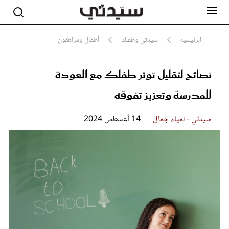
الرئيسية
سيدتي وطفلك
أطفال ومراهقون
نصائح لتقليل توتر طفلك مع العودة
مشاهير
أناقة
للمدرسة وتعزيز تفوقه
جمال
صحة ورشاقة
سيدتي وطفلك
سيدتي - لمياء جمال
14 أغسطس 2024
لايف ستايل
بلس+
فيديو
مطبخ سيدتي
مقالات الرأي
ستايل
تقارير