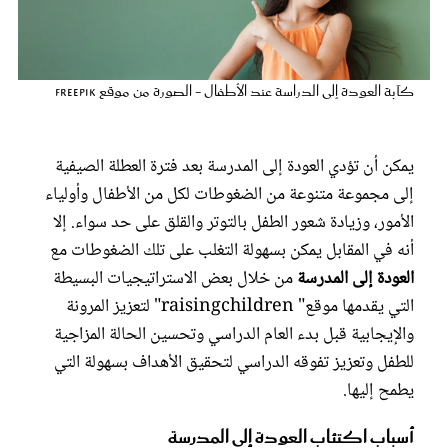
عروس سيدتي
كآبة العودة إلى الدراسة عند الأطفال - الصورة من موقع Freepik
يمكن أن تؤدي العودة إلى المدرسة بعد فترة العطلة الصيفية
إلى مجموعة متنوعة من الضغوطات لكل من الأطفال وأولياء
الأمور، وزيادة شعور الطفل بالتوتر والقلق على حد سواء. إلا
أنه في المقابل يمكن بسهولة التغلب على تلك الضغوطات مع
العودة إلى المدرسة
من خلال
بعض الاستراتيجيات البسيطة
مجلة سيدتي
التي يقدمها موقع" raisingchildren" لتعزيز المرونة
والإيجابية قبل بدء العام الدراسي وتحسين الحالة المزاجية
غلاف رفمي
للطفل وتعزيز تفوقه الدراسي لتحقيق الأهداف بسهولة التي
يطمح إليها.
أسباب اكتئاب العودة إلى المدرسة