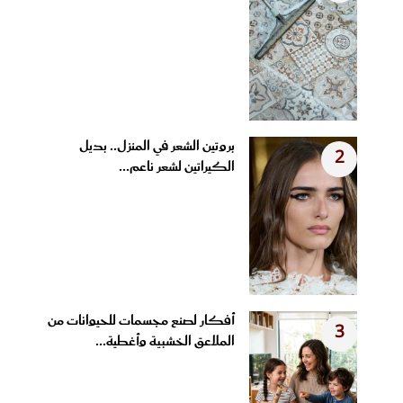
بروتين الشعر في المنزل.. بديل
2
الكيراتين لشعر ناعم...
أفكار لصنع مجسمات للحيوانات من
3
الملاعق الخشبية وأغطية...