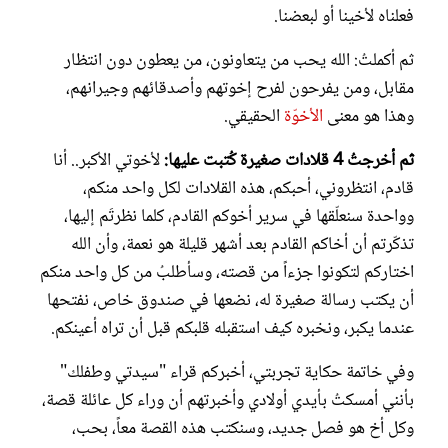
فعلناه لأخينا أو لبعضنا.
ثم أكملتُ: الله يحب من يتعاونون، من يعطون دون انتظار
مقابل، ومن يفرحون لفرح إخوتهم وأصدقائهم وجيرانهم،
وهذا هو معنى
الأخوّة
الحقيقي.
ثم أخرجتُ 4 قلادات صغيرة كُتبت عليها:
لأخوتي الأكبر.. أنا
قادم، انتظروني، أحبكم، هذه القلادات لكل واحد منكم،
وواحدة سنعلّقها في سرير أخوكم القادم، كلما نظرتَم إليها،
تذكّرتم أن أخاكم القادم بعد أشهر قليلة هو نعمة، وأن الله
اختاركم لتكونوا جزءاً من قصته، وسأطلبُ من كل واحد منكم
أن يكتب رسالة صغيرة له، نضعها في صندوق خاص، نفتحها
عندما يكبر، ونخبره كيف استقبله قلبكم قبل أن تراه أعينكم.
وفي خاتمة حكاية تجربتي، أخبركم قراء "سيدتي وطفلك"
بأنني أمسكتُ بأيدي أولادي وأخبرتهم أن وراء كل عائلة قصة،
وكل أخ هو فصل جديد، وسنكتب هذه القصة معاً، بحب،