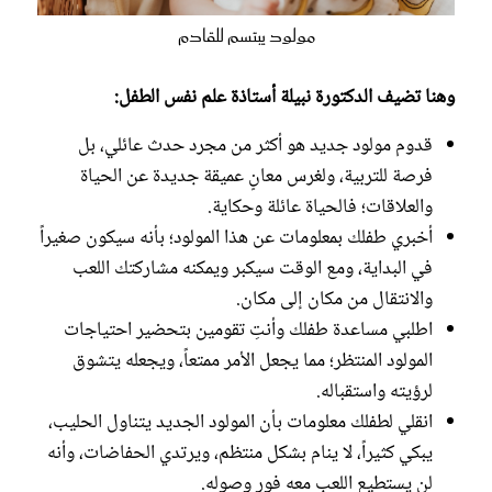
مولود يبتسم للقادم
وهنا تضيف الدكتورة نبيلة أستاذة علم نفس الطفل:
قدوم مولود جديد هو أكثر من مجرد حدث عائلي، بل
فرصة للتربية، ولغرس معانٍ عميقة جديدة عن الحياة
والعلاقات؛ فالحياة عائلة وحكاية.
أخبري طفلك بمعلومات عن هذا المولود؛ بأنه سيكون صغيراً
في البداية، ومع الوقت سيكبر ويمكنه مشاركتك اللعب
والانتقال من مكان إلى مكان.
اطلبي مساعدة طفلك وأنتِ تقومين بتحضير احتياجات
المولود المنتظر؛ مما يجعل الأمر ممتعاً، ويجعله يتشوق
لرؤيته واستقباله.
انقلي لطفلك معلومات بأن المولود الجديد يتناول الحليب،
يبكي كثيراً، لا ينام بشكل منتظم، ويرتدي الحفاضات، وأنه
لن يستطيع اللعب معه فور وصوله.