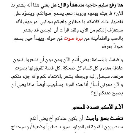
هنا رفع سليم حاجبه مندهشاً وقال:
هل يعني هذا أنه يشعر بنا
الآن؟ فأجبتُه بهدوء وروية: نعم، يسمع أصواتكم، ويتعوّد على
نغمتها، لذلك كلامكم يا صغاري ولعبكم بجانبي أمر مهمّ، لأنه
سيتعرّف إليكم من الآن، ولقد قرأت أن الجنين قد يشعر
بالحب والطمأنينة من
نبرة صوت
مَن حوله، ويهدأ حين يسمع
صوتاً يعرفه.
وأضفتُ بابتسامة: يعني أنتم الآن ومن دون أن تشعروا، تبنون
علاقة معه، و كل كلمة، كل ضحكة، كل قصة تقرؤونها بصوت
مرتفع، سيصل إليه ويجعله يشعر بالانتماء لكم وأنه جزء منكم،
والآن دعوني أسأل أنا هذه المرة، وسأجيب أيضاً: ماذا يعني أن
يصبح عندكم أخ؟
الأخ الأكبر قدوة للصغير
تنفّستُ بعمق وأجبتُ:
أن يكون عندكم أخ يعني أنكم
ستصيرون القدوة له، المولود سيولد صغيراً وضعيفاً، وسيحتاج