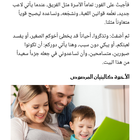
فأجبتُ على الفور: تماماً الأسرة مثل الفريق، عندما يأتي لاعب
جديد، نعلّمه قوانين اللعبة، ونشجّعه، ونساعده ليصبح قوياً
متعاوناً مثلنا.
ثم أضفتُ: وتذكّروا، أحياناً قد يخطئ أخوكم الصغير، أو يفسد
لعبتكم، أو يبكي دون سبب، وهنا يأتي دوركم: أن تكونوا
صبورين، متسامحين، وأن تساعدوني في جعله جزءاً سعيداً
من هذا البيت.
الأخوة كالبنيان المرصوص