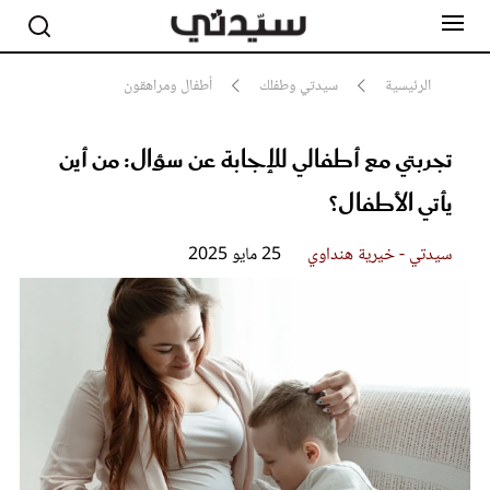
الرئيسية
سيدتي وطفلك
أطفال ومراهقون
تجربتي مع أطفالي للإجابة عن سؤال: من أين
مشاهير
أناقة
يأتي الأطفال؟
جمال
صحة ورشاقة
سيدتي وطفلك
سيدتي - خيرية هنداوي
25 مايو 2025
لايف ستايل
بلس+
فيديو
مطبخ سيدتي
مقالات الرأي
ستايل
تقارير