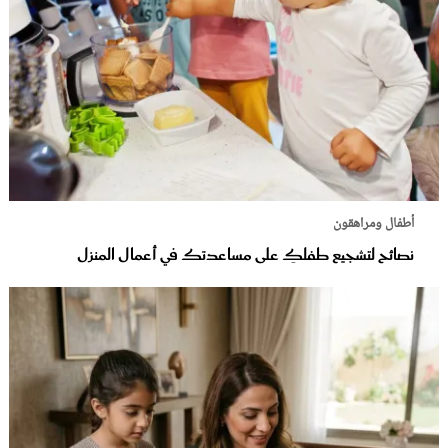
أطفال ومراهقون
نصائح لتشجيع طفلكِ على مساعدتك في أعمال المنزل