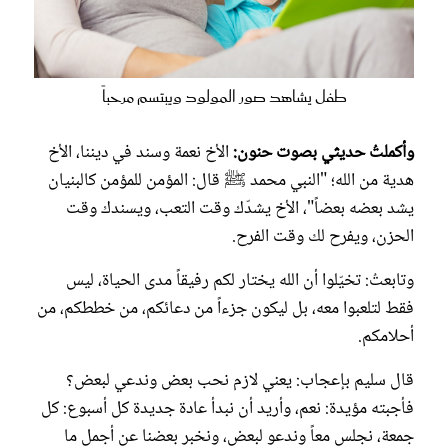
طفل يشاهد صور المولود ويبتسم مرحباً
وأكملتُ حديثي بصوت حنون:
الأخ نعمة وسند في ديننا، الأخ
هدية من الله؛ "النبي محمد ﷺ قال: المؤمن للمؤمن كالبنيان
يشد بعضه بعضاً"، الأخ يشدّك وقت التعب، ويسندك وقت
الحزن، ويفرح لك وقت الفرح.
وتابعتُ: تخيّلوا أن الله يختار لكم رفيقاً مدى الحياة، ليس
فقط لتلعبوا معه، بل ليكون جزءاً من دعائكم، من خططكم، من
أحلامكم.
قال سليم بإعجاب: يعني لازم نحب بعض وندعي لبعض؟
فأجبته مؤيدة: نعم، وأريد أن نبدأ عادة جديدة كل أسبوع: كل
جمعة، نجلس معاً وندعو لبعض، ونخبر بعضنا عن أجمل ما