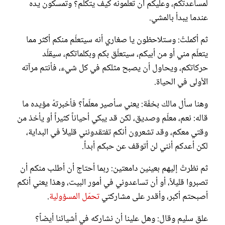
لمساعدتكم، وعليكم أن تعلّمونه كيف يتكلم؟ وتمسكون يده
عندما يبدأ بالمشي.
ثم أكملتُ: وستلاحظون يا صغاري أنه سيتعلّم منكم أكثر مما
يتعلّم مني أو من أبيكم، سيتعلّق بكم وبكلماتكم، سيقلّد
حركاتكم، ويحاول أن يصبح مثلكم في كل شيء، فأنتم مرآته
الأولى في الحياة.
وهنا سأل مالك بخفّة: يعني سأصير معلّماً؟ فأخبرتهُ مؤيده ما
قاله: نعم، معلّم وصديق، لكن قد يبكي أحياناً كثيراً أو يأخذ من
وقتي معكم، وقد تشعرون أنكم تفتقدونني قليلاً في البداية،
لكن أعدكم أنني لن أتوقف عن حبكم أبداً.
ثم نظرتُ إليهم بعينين دامعتين: ربما أحتاج أن أطلب منكم أن
تصبروا قليلاً، أو أن تساعدوني في أمور البيت، وهذا يعني أنكم
أصبحتم أكبر، وأقدر على مشاركتي
تحمّل المسؤولية
.
علق سليم وقال: وهل علينا أن نشاركه في أشيائنا أيضاً؟