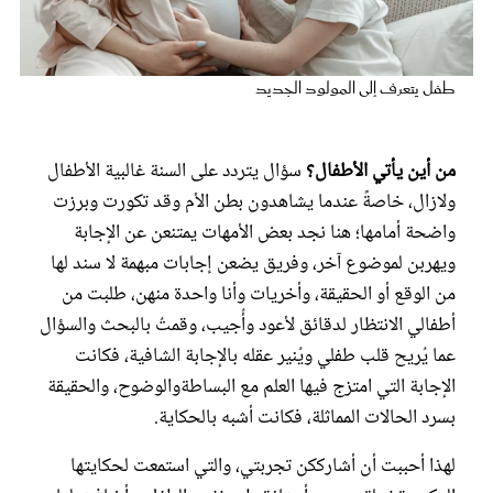
عروس سيدتي
طفل يتعرف إلى المولود الجديد
من أين يأتي الأطفال؟
سؤال يتردد على السنة غالبية الأطفال
ولازال، خاصةً عندما يشاهدون بطن الأم وقد تكورت وبرزت
واضحة أمامها؛ هنا نجد بعض الأمهات يمتنعن عن الإجابة
ويهربن لموضوع آخر، وفريق يضعن إجابات مبهمة لا سند لها
من الوقع أو الحقيقة، وأخريات وأنا واحدة منهن، طلبت من
أطفالي الانتظار لدقائق لأعود وأُجيب، وقمتُ بالبحث والسؤال
مجلة سيدتي
عما يُريح قلب طفلي ويُنير عقله بالإجابة الشافية، فكانت
الإجابة التي امتزج فيها العلم مع البساطةوالوضوح، والحقيقة
غلاف رفمي
بسرد الحالات المماثلة، فكانت أشبه بالحكاية.
لهذا أحببت أن أشارككن تجربتي، والتي استمعت لحكايتها