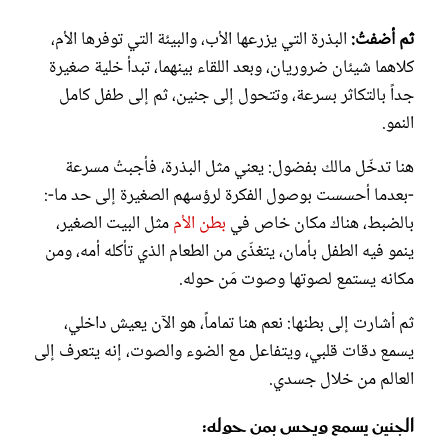
ثم أضفتُ:
البذرة التي يزرعها الأب، والبيئة التي توفرها الأم،
كلاهما شيئان ضروريان، وبعد اللقاء بينهما، تبدأ خلية صغيرة
جداً بالتكاثر بسرعة، وتتحول إلى جنين، ثم إلى طفل كامل
النمو.
هنا تدخّل مالك بفضول: يعني مثل البذرة، فأجبتُ مسرعة
-بعدما أحسست بوصول الفكرة لرؤسهم الصغيرة إلى حد ما-:
بالضبط، هناك مكان خاص في
بطن الأم
مثل البيت الصغير،
ينمو فيه الطفل بأمان، يتغذّى من الطعام الذي تأكله أمه، ومن
مكانه يستمع لصوتها وصوت مَن حوله.
ثم أشارت إلى بطنها: نعم هنا تماماً، هو الآن يعيش داخلي،
يسمع دقات قلبي، ويتفاعل مع الضوء والصوت، إنه يتعرف إلى
العالم من خلال جسدي.
الجنين يسمع ويحس بمن حوله: