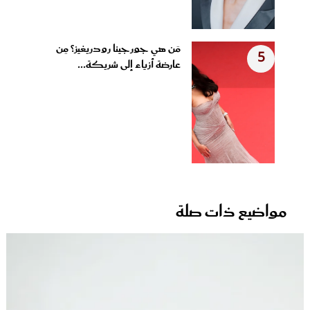
مَن هي جورجينا رودريغيز؟ مِن
5
عارضة أزياء إلى شريكة...
مواضيع ذات صلة