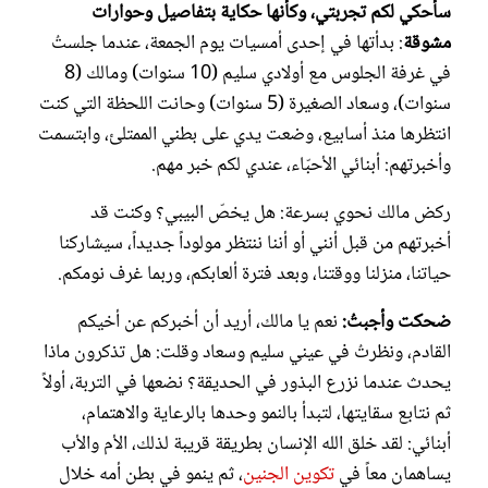
سأحكي لكم تجربتي، وكأنها حكاية بتفاصيل وحوارات
مشوقة
: بدأتها في إحدى أمسيات يوم الجمعة، عندما جلستُ
في غرفة الجلوس مع أولادي سليم (10 سنوات) ومالك (8
سنوات)، وسعاد الصغيرة (5 سنوات) وحانت اللحظة التي كنت
انتظرها منذ أسابيع، وضعت يدي على بطني الممتلئ، وابتسمت
وأخبرتهم: أبنائي الأحبّاء، عندي لكم خبر مهم.
ركض مالك نحوي بسرعة: هل يخصّ البيبي؟ وكنت قد
أخبرتهم من قبل أنني أو أننا ننتظر مولوداً جديداً، سيشاركنا
حياتنا، منزلنا ووقتنا، وبعد فترة ألعابكم، وربما غرف نومكم.
ضحكت وأجبتُ:
نعم يا مالك، أريد أن أخبركم عن أخيكم
القادم، ونظرتُ في عيني سليم وسعاد وقلت: هل تذكرون ماذا
يحدث عندما نزرع البذور في الحديقة؟ نضعها في التربة، أولاً
ثم نتابع سقايتها، لتبدأ بالنمو وحدها بالرعاية والاهتمام،
أبنائي: لقد خلق الله الإنسان بطريقة قريبة لذلك، الأم والأب
يساهمان معاً في
تكوين الجنين
، ثم ينمو في بطن أمه خلال