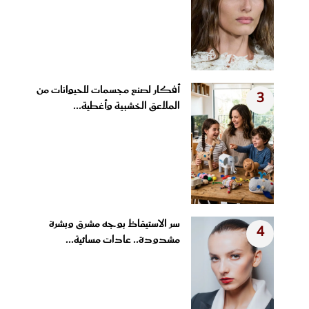
أفكار لصنع مجسمات للحيوانات من
3
الملاعق الخشبية وأغطية...
سر الاستيقاظ بوجه مشرق وبشرة
4
مشدودة.. عادات مسائية...