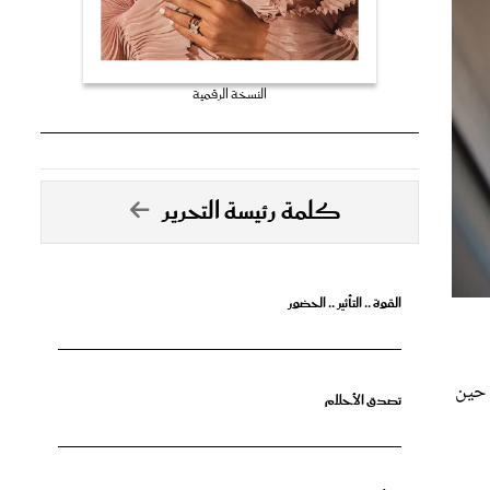
النسخة الرقمية
كلمة رئيسة التحرير
القوة .. التأثير .. الحضور
 حين
تصدق الأحلام
جرأة البدايات