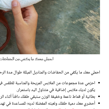
احملي معك ما يكفي من الحفاضات والمناد
احملي معك ما يكفي من الحفاضات والمناديل المبللة طوال مدة الرحل
احزمي عدة مجموعات من الملابس المريحة والمناسبة للطقس ف
يكون لديك ملابس إضافية في متناول اليد باستمرار.
بطانية أو قماط ناعمة وخفيفة الوزن ستبقي طفلك دافئاً أثناء الر
أحضري معك دمية طفلك ولعبته المفضلة لديه؛ للمساعدة في تهدئته
قومي بتجهيز
الوجبات الخفيفة
المفضلة لطفلك.