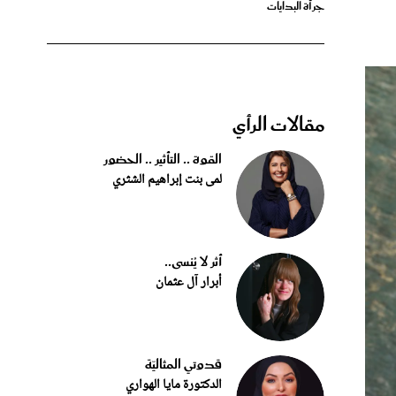
مقالات الرأي
القوة .. التأثير .. الحضور
لمى بنت إبراهيم الشثري
أثر لا يُنسى..
أبرار آل عثمان
قدوتي المثاليّة
الدكتورة مايا الهواري