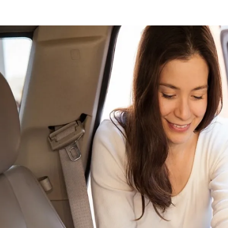
الات الرأي
تطبيقات سيدتي
ايل
دليل السفر
ارير
آخر الأخبار
وس سيدتي
مجلة سيد
غلاف رف