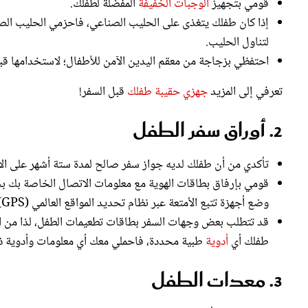
إذا كان طفلك يتغذى على الحليب الصناعي، فاحزمي الحليب الصنا
لتناول الحليب.
احتفظي بزجاجة من معقم اليدين الآمن للأطفال؛ لاستخدامها قب
تعرفي إلى المزيد
جهزي حقيبة طفلك
قبل السفر!
2. أوراق سفر الطفل
تأكدي من أن طفلك لديه جواز سفر صالح لمدة ستة أشهر على الأ
قومي بإرفاق بطاقات الهوية مع معلومات الاتصال الخاصة بك بح
وضع أجهزة تتبع الأمتعة عبر نظام تحديد المواقع العالمي (GPS) لحقائبك.
قد تتطلب بعض وجهات السفر بطاقات تطعيمات الطفل، لذا من الم
طفلك أي
أدوية
طبية محددة، فاحملي معك أي معلومات وأدوية ذ
3. معدات الطفل
اختاري عربة أطفال صغيرة الحجم وخفيفة الوزن وقابلة للطي يس