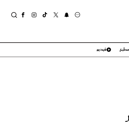
طبخ
فيديو
لايف ستايل
سياحة وسفر
منزل وديكور
تكنولوجيا