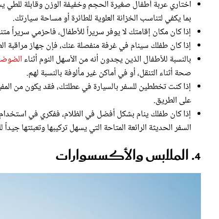
بما يكفي لتناسب الخزانة العلوية للطائرة أو مساحة سيارتك.
إذا كان مكان إقامتك لا يوفر سريراً للأطفال، فاحزمي سريراً م
إذا كان طفلك سينام في غرفة منفصلة عنك، فإن جهاز مراقبة الط
بالنسبة للأطفال الذين يجدون أنه من الأسهل النوم أثناء
الضوضاء
صحة أثناء التنقل، أو في أماكن غير مألوفة بالنسبة لهم.
إذا كنت تخططين للسفر بالسيارة في عطلتك، فقد يكون من المفي
على الطريق.
إذا كان طفلك ينام بشكل أفضل في الظلام، ففكري في استخدام س
السفر الحديثة الرائعة المتاحة التي يسهل تركيبها وتعبئتها جيداً ل
4. الملابس والأكسسوارات