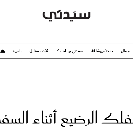
جمال
صحة ورشاقة
سيدتي وطفلك
لايف ستايل
بلس+
م
صحة ورشاقة
سيدتي وطفلك
بشرة
صحة
الحمل والولادة
ريحات
رشاقة و تغذية
مولودك
وعطور
أطفال ومراهقون
صحة الطفل
لك الرضيع أثناء السفر
مجلة سيدتي
مناسبات X سيدتي
ديو
عن سيدتي
بخ سيدتي
فريق سيدتي