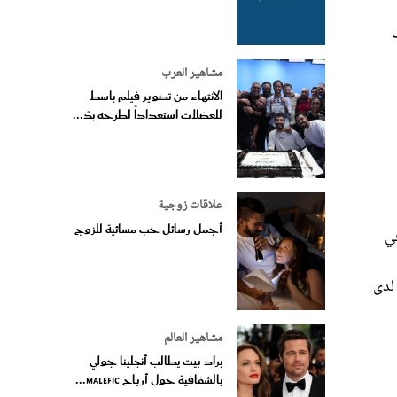
مشاهير العرب
الانتهاء من تصوير فيلم باسط
للعضلات استعداداً لطرحه بدُ...
علاقات زوجية
أجمل رسائل حب مسائية للزوج
في
لدى
مشاهير العالم
براد بيت يطالب أنجلينا جولي
بالشفافية حول أرباح Malefic...
ير