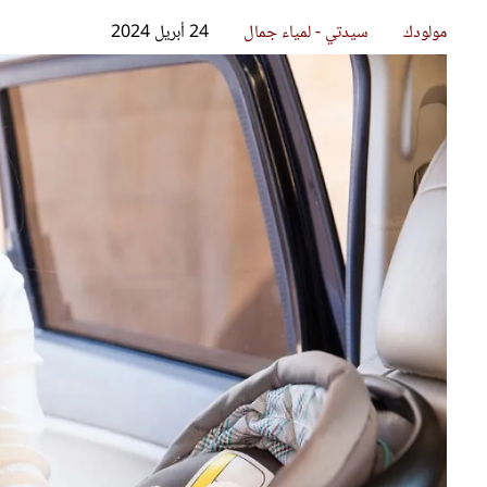
قصص ملهمة
مق
شباب وبنات
ست
علاقات زوجية
تق
عر