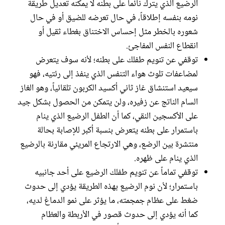
الرضيع الذي يترك نائماً على بطنه لا يمكنه تعديل طريقة
نومه بنفسه إطلاقاً، في حال تعرضه للضيق أو في حال
شعوره بالخطر مثل إحساس الاختناق بغطاء ثقيل أو
انقطاع النفس المفاجئ.
توقفي عن تنويم طفلك على بطنه؛ لأنه سوف يتعرض
لمضاعفات تلوث هواء التنفس الذي ينفذ إلى رئتيه، فهو
سيعيد استنشاق غاز ثاني أكسيد الكربون تلقائياً، وهو الغاز
السام الناتج عن زفيره، ولن يتمكن من الحصول بشكل جيد
على الأكسجين النقي، كما أن الطفل الرضيع الذي ينام
باستمرار على بطنه يتعرض بنسبة أكبر للإصابة بحالة
منتشرة بين الرضع، وهي الارتجاع المريئي مقارنة بالرضيع
الذي ينام على ظهره.
توقفي تماماً عن تنويم طفلك الرضيع على أحد جانبيه
باستمرار؛ لأن نوم الرضيع بهذه الطريقة يؤدي إلى حدوث
ضغط على عظام جمجمته، ما يؤثر على نمو الدماغ لديه،
كما أنه يؤدي إلى حدوث قصور في الأربطة والعظام