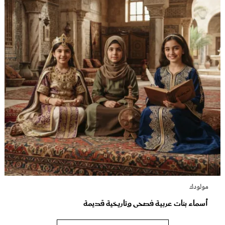
مولودك
أسماء بنات عربية فصحى وتاريخية قديمة