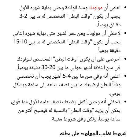
اعلمي أن
مولودك
ومنذ الولادة وحتى بداية شهره الأول
يجب أن يكون "وقت البطن" المخصص له ما بين 2-3
دقائق يومياً.
لاحظي أن مولودك ومن عمر الشهر حتى نهاية شهره الثاني
يجب أن يكون "وقت البطن" المخصص له ما بين 10-15
دقيقة يومياً.
احرصي على أن يكون "وقت البطن" المخصص لمولودك
في سن الثلاثة أشهر حوالي ما بين 20-30 دقيقة يومياً.
اعلمي أنه وفي سن ما بين 4-5 أشهر يجب أن تخصصي
وقتاً للبطن لرضيعك ما بين نصف ساعة إلى ساعة وبشكل
يومي.
لاحظي أنه وحين يُكمل رضيعك نصف عامه الأول فما فوق،
يمكن أن يزيد "وقت البطن" بالنسبة له فيصبح أكثر من
ساعة يومياً، ولكن وفق شروط معينة.
شروط تقليب المولود على بطنه