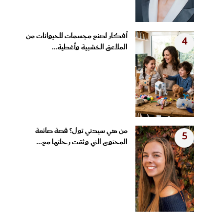
أفكار لصنع مجسمات للحيوانات من
4
الملاعق الخشبية وأغطية...
من هي سيدني تول؟ قصة صانعة
5
المحتوى التي وثقت رحلتها مع...