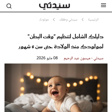
الرئيسية
سيدتي وطفلك
مولودك
دليلكِ الشامل لتنظيم "وقت البطن"
مشاهير
أناقة
لمولودكِ منذ الولادة حتى سن 6 شهور
جمال
صحة ورشاقة
سيدتي وطفلك
سيدتي - ميسون عبد الرحيم
08 مايو 2026
لايف ستايل
بلس+
فيديو
مطبخ سيدتي
مقالات الرأي
ستايل
تقارير