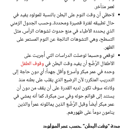
لعمر متأخر.
لاحظي أن وقت النوم على البطن بالنسبة للمولود يفيد في
حال تطبيقه لفترة قصيرة ومحددة، وحسب الجدول الزمني
الذي يحدده الأطباء في منع حدوث تشوهات الرأس، مثل
التسطح، وهي التشوهات الناتجة عن النوم المستمر على
الظهر.
توقعي وحسبما توصلت الدراسات التي أُجريت على
الأطفال الرُّضَّع أن يفيد وقت البطن في
وقوف الطفل
وحده في عمر مبكر وأسرع وأقل جهداً؛ أي دون حاجة إلى
التدريب المتكرر؛ لأن الرضيع الذي يقلب على بطنه منذ
ولادته سوف تكون لديه القدرة على أن يقف من دون أن
يستند إلى قوائم حوله وفي سن مبكرة، كما أنه يمشي في
عمر مبكر أيضاً وقبل الرُّضَّع الذين يماثلونه عمراً والذين
ينامون دوماً على ظهورهم.
مدة "وقت البطن" حسب عمر المولود