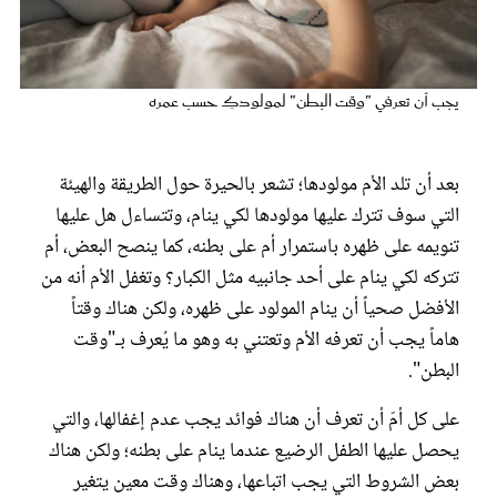
عروس سيدتي
يجب أن تعرفي "وقت البطن" لمولودكِ حسب عمره
بعد أن تلد الأم مولودها؛ تشعر بالحيرة حول الطريقة والهيئة
التي سوف تترك عليها مولودها لكي ينام، وتتساءل هل عليها
تنويمه على ظهره باستمرار أم على بطنه، كما ينصح البعض، أم
تتركه لكي ينام على أحد جانبيه مثل الكبار؟ وتغفل الأم أنه من
الأفضل صحياً أن ينام المولود على ظهره، ولكن هناك وقتاً
مجلة سيدتي
هاماً يجب أن تعرفه الأم وتعتني به وهو ما يُعرف بـ"وقت
البطن".
غلاف رفمي
على كل أمّ أن تعرف أن هناك فوائد يجب عدم إغفالها، والتي
يحصل عليها الطفل الرضيع عندما ينام على بطنه؛ ولكن هناك
بعض الشروط التي يجب اتباعها، وهناك وقت معين يتغير