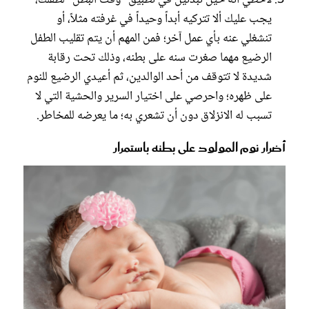
لاحظي أنه حين تبدئين في تطبيق "وقت البطن" لطفلك،
يجب عليك ألا تتركيه أبداً وحيداً في غرفته مثلاً، أو
تنشغلي عنه بأي عمل آخر؛ فمن المهم أن يتم تقليب الطفل
الرضيع مهما صغرت سنه على بطنه، وذلك تحت رقابة
شديدة لا تتوقف من أحد الوالدين، ثم أعيدي الرضيع للنوم
على ظهره؛ واحرصي على اختيار السرير والحشية التي لا
تسبب له الانزلاق دون أن تشعري به؛ ما يعرضه للمخاطر.
أضرار نوم المولود على بطنه باستمرار