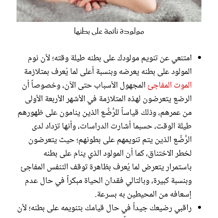
مولودة نائمة على بطنها
امتنعي عن تنويم مولودك على بطنه طيلة وقته؛ لأن نوم
المولود على بطنه يعرضه وبنسبة أعلى لما يُعرف بمتلازمة
الموت المفاجئ
المجهول الأسباب حتى الآن، وخصوصاً أن
الرضع يتعرضون لهذه المتلازمة في الأشهر الأربعة الأولى
من عمرهم، وذلك قياساً للرُّضَّع الذين ينامون على ظهورهم
طيلة الوقت، حسبما أشارت الدراسات، وأنها تزداد لدى
الرُّضَّع الذين يتم تنويمهم على بطونهم؛ حيث يتعرضون
لخطر الاختناق، كما أن المولود الذي ينام على بطنه
باستمرار يتعرض لما يُعرف بظاهرة توقف التنفس المفاجئ
وبنسبة كبيرة، وبالتالي فقدان الحياة مبكراً في حال عدم
إسعافه من المحيطين به بسرعة.
راقبي رضيعك جيداً في حال قيامك بتنويمه على بطنه؛ لأن