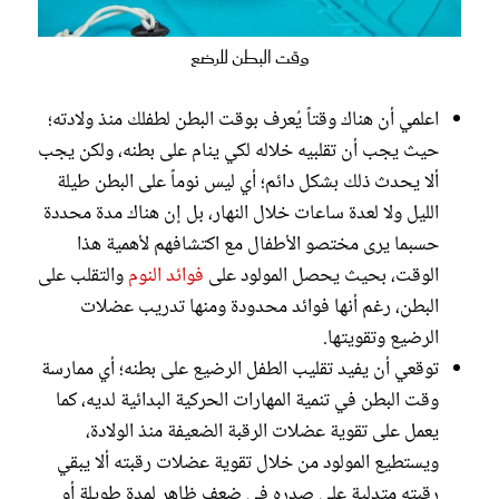
وقت البطن للرضع
اعلمي أن هناك وقتاً يُعرف بوقت البطن لطفلك منذ ولادته؛
حيث يجب أن تقلبيه خلاله لكي ينام على بطنه، ولكن يجب
ألا يحدث ذلك بشكل دائم؛ أي ليس نوماً على البطن طيلة
الليل ولا لعدة ساعات خلال النهار، بل إن هناك مدة محددة
حسبما يرى مختصو الأطفال مع اكتشافهم لأهمية هذا
الوقت، بحيث يحصل المولود على
فوائد النوم
والتقلب على
البطن، رغم أنها فوائد محدودة ومنها تدريب عضلات
الرضيع وتقويتها.
توقعي أن يفيد تقليب الطفل الرضيع على بطنه؛ أي ممارسة
وقت البطن في تنمية المهارات الحركية البدائية لديه، كما
يعمل على تقوية عضلات الرقبة الضعيفة منذ الولادة،
ويستطيع المولود من خلال تقوية عضلات رقبته ألا يبقي
رقبته متدلية على صدره في ضعف ظاهر لمدة طويلة أو