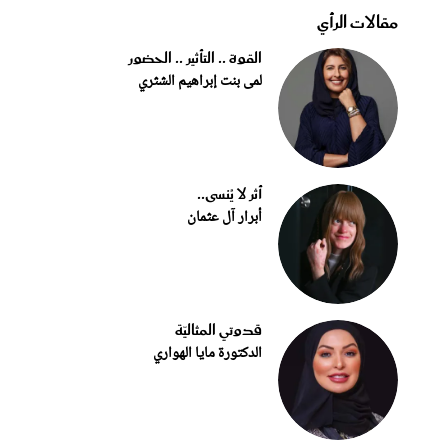
مقالات الرأي
القوة .. التأثير .. الحضور
لمى بنت إبراهيم الشثري
أثر لا يُنسى..
أبرار آل عثمان
قدوتي المثاليّة
الدكتورة مايا الهواري