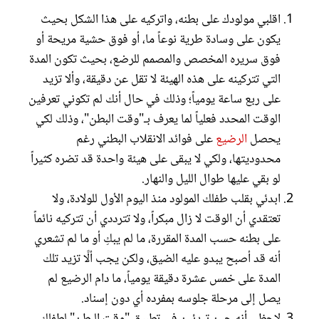
اقلبي مولودك على بطنه، واتركيه على هذا الشكل بحيث
يكون على وسادة طرية نوعاً ما، أو فوق حشية مريحة أو
فوق سريره المخصص والمصمم للرضع، بحيث تكون المدة
التي تتركينه على هذه الهيئة لا تقل عن دقيقة، وألا تزيد
على ربع ساعة يومياً؛ وذلك في حال أنك لم تكوني تعرفين
الوقت المحدد فعلياً لما يعرف بـ"وقت البطن"، وذلك لكي
يحصل
الرضيع
على فوائد الانقلاب البطني رغم
محدوديتها، ولكي لا يبقى على هيئة واحدة قد تضره كثيراً
لو بقي عليها طوال الليل والنهار.
ابدئي بقلب طفلك المولود منذ اليوم الأول للولادة، ولا
تعتقدي أن الوقت لا زال مبكراً، ولا تترددي أن تتركيه نائماً
على بطنه حسب المدة المقررة، ما لم يبكِ أو ما لم تشعري
أنه قد أصبح يبدو عليه الضيق، ولكن يجب ألَّا تزيد تلك
المدة على خمس عشرة دقيقة يومياً، ما دام الرضيع لم
يصل إلى مرحلة جلوسه بمفرده أي دون إسناد.