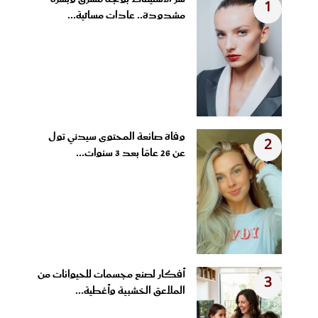
1
مشدودة.. عادات مسائية...
وفاة صانعة المحتوى سيدني تول
2
عن 26 عامًا بعد 3 سنوات...
أفكار لصنع مجسمات للحيوانات من
3
الملاعق الخشبية وأغطية...