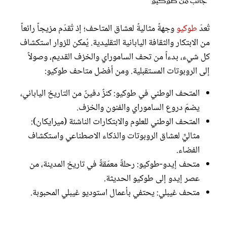
جانب من طوكيو
تُعدّ
طوكيو
وجهةً مثاليةً لعشاق المتاحف؛ إذ تُقدّم مزيجاً رائعاً
من الابتكار والثقافة اليابانية التقليدية. يُمكن للزوار استكشاف
كل شيء، بدءاً من تحف الساموراي والخزف القديم، وصولاً
إلى الروبوتات المستقبلية. ومن أفضل متاحف طوكيو:
المتحف الوطني في طوكيو: كنزٌ دفينٌ من التاريخ الياباني،
يضمّ دروع الساموراي والفنون والخزف.
المتحف الوطني للعلوم والابتكارات الناشئة (ميرايكان):
مثاليٌّ لعشاق الروبوتات والذكاء الاصطناعي واستكشاف
الفضاء.
متحف إيدو-طوكيو: رحلةٌ معمّقةٌ في تاريخ المدينة، من
عصر إيدو إلى طوكيو الحديثة.
متحف غيبلي: يحتفي بأعمال استوديو غيبلي المحبوبة.