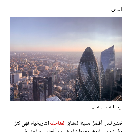
لندن
إطلالة على لندن
تعتبر لندن أفضل مدينة لعشاق
المتاحف
التاريخية، فهي كنزٌ
دفينٌ من التاريخ، وموطنٌ لبعضٍ من أفضل المتاحف في