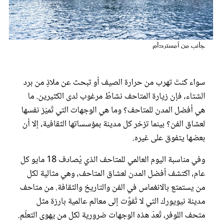
عروس سيدتي
جانب من أمستردام
سواء كنتَ تهرب من حرارة الصيف أو تبحث عن ملاذٍ من برد
الشتاء، فإن زيارة المتاحف نشاطٌ مرغوب لدى الكثيرين. ما
هي أفضل المدن للمتاحف؟ وما هي الوجهات التي تُميّز نفسها
لعشاق الفن؟ بينما تزخر كل مدينة بمؤسساتها الثقافية، إلا أن
بعضها يتفوق على غيره.
مجلة سيدتي
وفي مناسبة اليوم العالمي للمتاحف الذي يُصادف 18 مايو كل
عام، اكتشف أفضل المدن لعشاق المتاحف، وهي مثالية لكل
غلاف رفمي
من يستمتع بالانغماس في الفن والتاريخ والثقافة. من متاحف
مدينة نيويورك التي لا تُفوَّت إلى معالم عالمية بارزة مثل
متحف اللوفر، تُعدّ هذه الوجهات ضرورية لكل من يهوى التعلّم.