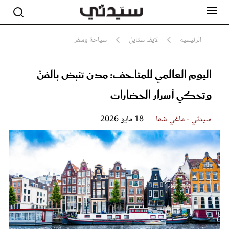
الرئيسية
لايف ستايل
سياحة وسفر
اليوم العالمي للمتاحف: مدن تنبض بالفنّ
مشاهير
أناقة
وتحكي أسرار الحضارات
جمال
صحة ورشاقة
سيدتي وطفلك
سيدتي - ماغي شما
18 مايو 2026
لايف ستايل
بلس+
فيديو
مطبخ سيدتي
مقالات الرأي
ستايل
تقارير