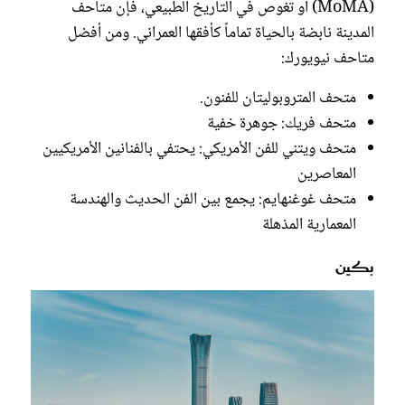
(MoMA) أو تغوص في التاريخ الطبيعي، فإن متاحف
المدينة نابضة بالحياة تماماً كأفقها العمراني. ومن أفضل
متاحف نيويورك:
متحف المتروبوليتان للفنون.
متحف فريك: جوهرة خفية
متحف ويتني للفن الأمريكي: يحتفي بالفنانين الأمريكيين
المعاصرين
متحف غوغنهايم: يجمع بين الفن الحديث والهندسة
المعمارية المذهلة
بكين