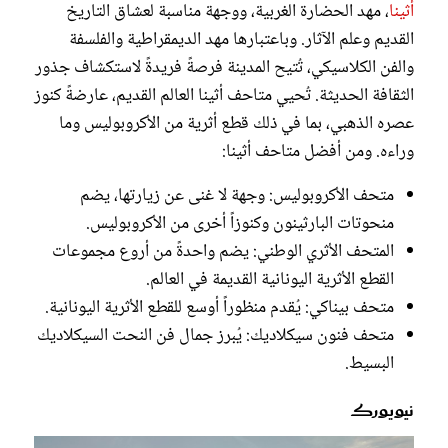
أثينا
، مهد الحضارة الغربية، ووجهة مناسبة لعشاق التاريخ
القديم وعلم الآثار. وباعتبارها مهد الديمقراطية والفلسفة
والفن الكلاسيكي، تُتيح المدينة فرصةً فريدةً لاستكشاف جذور
الثقافة الحديثة. تُحيي متاحف أثينا العالم القديم، عارضةً كنوز
عصره الذهبي، بما في ذلك قطع أثرية من الأكروبوليس وما
وراءه. ومن أفضل متاحف أثينا:
متحف الأكروبوليس: وجهة لا غنى عن زيارتها، يضم
منحوتات البارثينون وكنوزاً أخرى من الأكروبوليس.
المتحف الأثري الوطني: يضم واحدةً من أروع مجموعات
القطع الأثرية اليونانية القديمة في العالم.
متحف بيناكي: يُقدم منظوراً أوسع للقطع الأثرية اليونانية.
متحف فنون سيكلاديك: يُبرز جمال فن النحت السيكلاديك
البسيط.
نيويورك