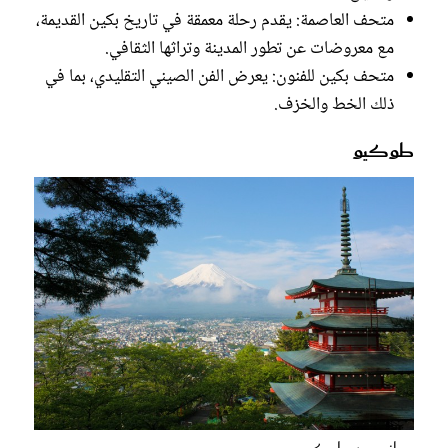
متحف العاصمة: يقدم رحلة معمقة في تاريخ بكين القديمة،
مع معروضات عن تطور المدينة وتراثها الثقافي.
متحف بكين للفنون: يعرض الفن الصيني التقليدي، بما في
ذلك الخط والخزف.
طوكيو