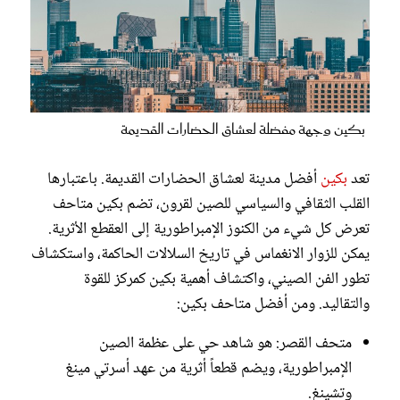
بكين وجهة مفضلة لعشاق الحضارات القديمة
تعد
بكين
أفضل مدينة لعشاق الحضارات القديمة. باعتبارها
القلب الثقافي والسياسي للصين لقرون، تضم بكين متاحف
تعرض كل شيء من الكنوز الإمبراطورية إلى العقطع الأثرية.
يمكن للزوار الانغماس في تاريخ السلالات الحاكمة، واستكشاف
تطور الفن الصيني، واكتشاف أهمية بكين كمركز للقوة
والتقاليد. ومن أفضل متاحف بكين:
متحف القصر: هو شاهد حي على عظمة الصين
الإمبراطورية، ويضم قطعاً أثرية من عهد أسرتي مينغ
وتشينغ.