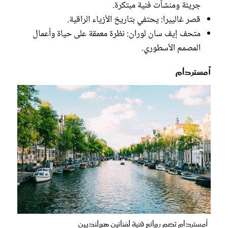
جريئة ومنشآت فنية مبتكرة.
قصر غالييرا: يحتفي بتاريخ الأزياء الراقية.
متحف إيف سان لوران: نظرة معمقة على حياة وأعمال
المصمم الأسطوري.
أمستردام
أمستردام تضم روائع فنية لفنانين هولنديين