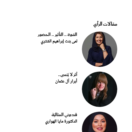
مقالات الرأي
القوة .. التأثير .. الحضور
لمى بنت إبراهيم الشثري
أثر لا يُنسى..
أبرار آل عثمان
قدوتي المثاليّة
الدكتورة مايا الهواري