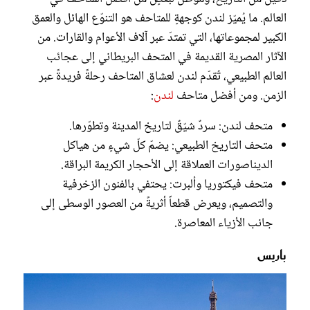
العالم. ما يُميّز لندن كوجهةٍ للمتاحف هو التنوّع الهائل والعمق
الكبير لمجموعاتها، التي تمتدّ عبر آلاف الأعوام والقارات. من
الآثار المصرية القديمة في المتحف البريطاني إلى عجائب
العالم الطبيعي، تُقدّم لندن لعشاق المتاحف رحلةً فريدةً عبر
الزمن. ومن أفضل متاحف
لندن
:
متحف لندن: سردٌ شيّقٌ لتاريخ المدينة وتطوّرها.
متحف التاريخ الطبيعي: يضمّ كلّ شيءٍ من هياكل
الديناصورات العملاقة إلى الأحجار الكريمة البراقة.
متحف فيكتوريا وألبرت: يحتفي بالفنون الزخرفية
والتصميم، ويعرض قطعاً أثريةً من العصور الوسطى إلى
جانب الأزياء المعاصرة.
باريس