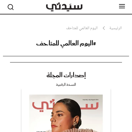
الرئيسية
اليوم العالمي للمتاحف
#اليوم العالمي للمتاحف
مشاهير
أناقة
جمال
صحة ورشاقة
سيدتي وطفلك
إصدارات المجلة
لايف ستايل
بلس+
النسخة الرقمية
فيديو
مطبخ سيدتي
مقالات الرأي
ستايل
تقارير