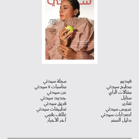
فيديو
مجلة سيدتي
مطبخ سيدتي
مناسبات X سيدتي
مقالات الرأي
عن سيدتي
ستايل
جديد سيدتي
تقارير
فريق سيدتي
عروس سيدتي
تطبيقات سيدتي
اصدارات سيدتي
غلاف رقمي
دليل السفر
آخر الأخبار