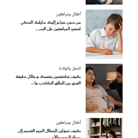
أطفال ومراهقون
من دون صراخ إليك دليلك الذكي
لتحفيز المراهقين على الدر...
الحمل والولادة
كيف تكتشفين بنفسك وخلال دقيقة
الفرق بين الطلق الكاذب وا...
أطفال ومراهقون
كيف تحوّلين البنطال الجينز القديم إلى
مريلة للرسم والأع...