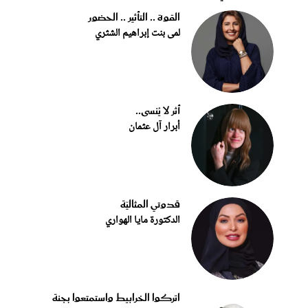
القوة .. التأثير .. الحضور
لمى بنت إبراهيم الشثري
أثر لا يُنسى..
أبرار آل عثمان
قدوتي المثاليّة
الدكتورة مايا الهواري
اتركوا الخرابيط واستمتعوا بجنة