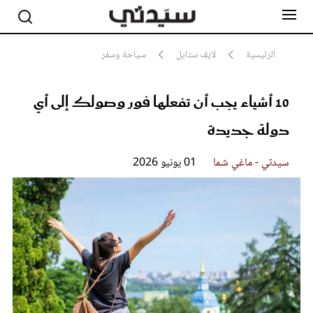
الرئيسية
لايف ستايل
سياحة وسفر
10 أشياء يجب أن تفعلها فور وصولك إلى أي
مشاهير
أناقة
دولة جديدة
جمال
صحة ورشاقة
سيدتي وطفلك
سيدتي - ماغي شما
01 يونيو 2026
لايف ستايل
بلس+
فيديو
مطبخ سيدتي
مقالات الرأي
ستايل
تقارير