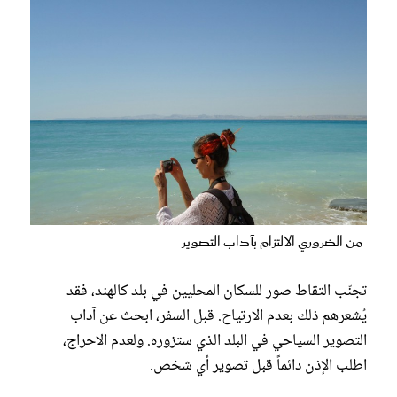
من الضروري الالتزام بآداب التصوير
تجنّب التقاط صور للسكان المحليين في بلد كالهند، فقد
يُشعرهم ذلك بعدم الارتياح. قبل السفر، ابحث عن آداب
التصوير السياحي في البلد الذي ستزوره. ولعدم الاحراج،
اطلب الإذن دائماً قبل تصوير أي شخص.