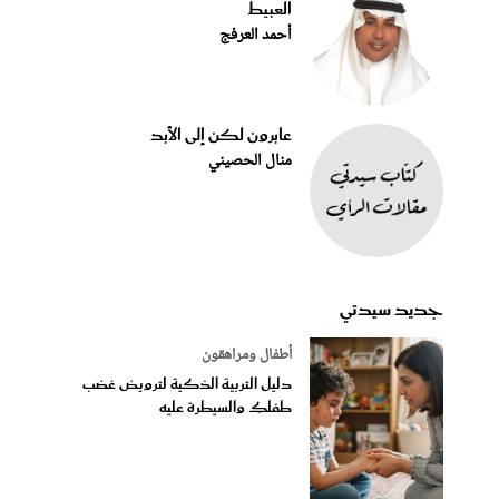
العبيط
أحمد العرفج
عابرون لكن إلى الأبد
منال الحصيني
جديد سيدتي
أطفال ومراهقون
دليل التربية الذكية لترويض غضب
طفلكِ والسيطرة عليه