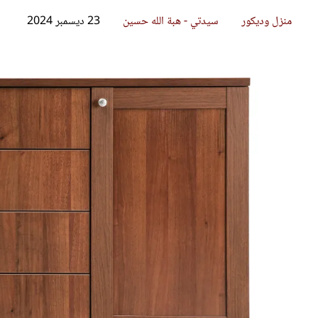
قصص ملهمة
مق
شباب وبنات
ست
علاقات زوجية
تق
عر