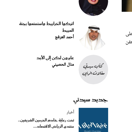
اتركوا الخرابيط واستمتعوا بجنة
العبيط
على
أحمد العرفج
عفن
عابرون لكن إلى الأبد
منال الحصيني
جديد سيدتي
أخبار
تحت رعاية خادم الحرمين الشريفين..
منتدى الرياض الاقتصاد...