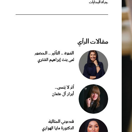
مقالات الرأي
القوة .. التأثير .. الحضور
لمى بنت إبراهيم الشثري
أثر لا يُنسى..
أبرار آل عثمان
قدوتي المثاليّة
الدكتورة مايا الهواري