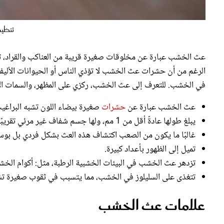
تنظيف
عث الخشب عبارة عن مخلوقات صغيرة قريبة من العناكب والقراد، ت
الرغم من أن حشرات عث الخشب لا تؤذي الناس أو الحيوانات الأليفة
في الخشب. للتعرف إلى عث الخشب، ركزي على المظهر، والسمات الآ
عث الخشب عبارة عن
حشرات
صغيرة بيضاء اللون تشبه البراغيث 
يبلغ طولها عادةً أقل من 1 مم، ولها جسم شفاف غير مرئي تقريبًا.
غالبًا ما يكون من الصعب اكتشاف هذه العث بشكل فردي بل بوسا
تميل إلى الظهور بأعداد كبيرة.
تزدهر عث الخشب في البيئات الخشبية الرطبة، مثل: أكوام الخش
تتغذى على السليلوز في الخشب، مما يتسبب في ثقوب صغيرة تشب
علامات عث الخشب
عث الخشب عبارة عن آفات صغيرة تصعب رؤيتها لأنها صغيرة جدًّا؛ 