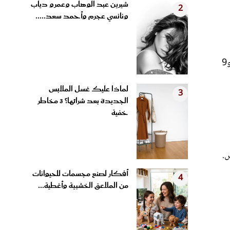
ونانسي عجرم وأحمد سعد.....
تنظيف الأسطح الخشبية المصابة بمزيج من الصابون والماء. يمكنك أيضًا استخدام محلول مبيض خفيف مكون من جزء واحد من المبيض و9
لماذا عليك غسل الملابس
3
الجديدة بعد شرائها؟ 3 مخاطر
خفية
س.
أفكار لصنع مجسمات للحيوانات
4
من الملاعق الخشبية وأغطية...