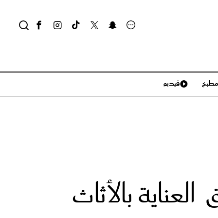
طبخ
فيديو
لايف ستايل
سياحة وسفر
منزل وديكور
تكنولوجيا
عناية بالأثاث