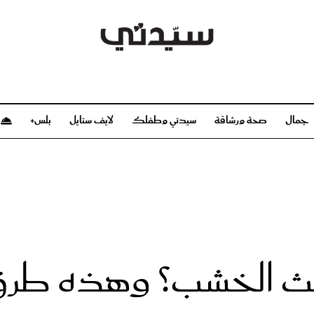
جمال
صحة ورشاقة
سيدتي وطفلك
لايف ستايل
بلس+
م
صحة ورشاقة
سيدتي وطفلك
بشرة
صحة
الحمل والولادة
ريحات
رشاقة و تغذية
مولودك
وعطور
أطفال ومراهقون
صحة الطفل
ث الخشب؟ وهذه طرق ال
مجلة سيدتي
مناسبات X سيدتي
ديو
عن سيدتي
بخ سيدتي
فريق سيدتي