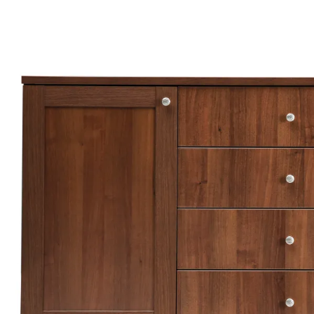
الات الرأي
تطبيقات سيدتي
ايل
دليل السفر
ارير
آخر الأخبار
وس سيدتي
مجلة سيد
غلاف رف