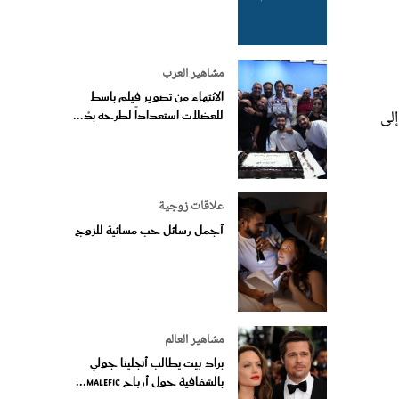
مشاهير العرب
الانتهاء من تصوير فيلم باسط
إلى
للعضلات استعداداً لطرحه بدُ...
علاقات زوجية
أجمل رسائل حب مسائية للزوج
مشاهير العالم
براد بيت يطالب أنجلينا جولي
بالشفافية حول أرباح Malefic...