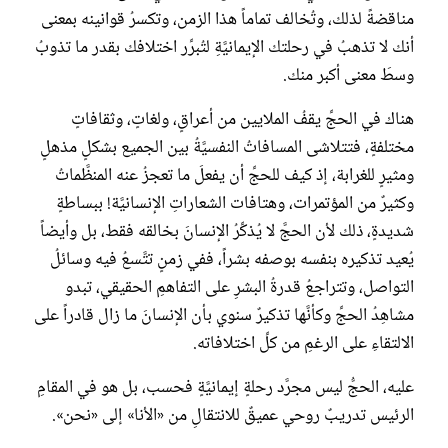
مناقضةً لذلك، وتُخالف تماماً هذا الزمن، وتكسرُ قوانينه بمعنى
أنك لا تذهبُ في رحلتك الإيمانيَّةِ لتُبرِّر اختلافك بقدر ما تذوبُ
وسطَ معنى أكبر منك.
هناك في الحجِّ يقفُ الملايين من أعراقٍ، ولغاتٍ، وثقافاتٍ
مختلفةٍ، فتتلاشى المسافاتُ النفسيَّةُ بين الجميع بشكلٍ مذهلٍ
ومثيرٍ للغرابة، إذ كيف للحجِّ أن يفعلَ ما تعجزُ عنه المنظَّماتُ
وكثيرٌ من المؤتمرات، وهتافات الشعاراتِ الإنسانيَّة! ببساطةٍ
شديدةٍ، ذلك لأن الحجَّ لا يُذكِّرُ الإنسانَ بخالقه فقط، بل وأيضاً
يُعيد تذكيره بنفسه بوصفه بشراً، ففي زمنٍ تتَّسعُ فيه وسائلُ
التواصل، وتتراجعُ قدرةُ البشرِ على التفاهمِ الحقيقي، تبدو
مشاهِدُ الحجِّ وكأنَّها تذكيرٌ سنوي بأن الإنسانَ ما زال قادراً على
الالتقاءِ على الرغمِ من كلِّ اختلافاته.
عليه، الحجُّ ليس مجرَّد رحلةٍ إيمانيَّةٍ فحسب، بل هو في المقامِ
الرئيس تدريبٌ روحي عميقٌ للانتقالِ من «الأنا» إلى «نحن».