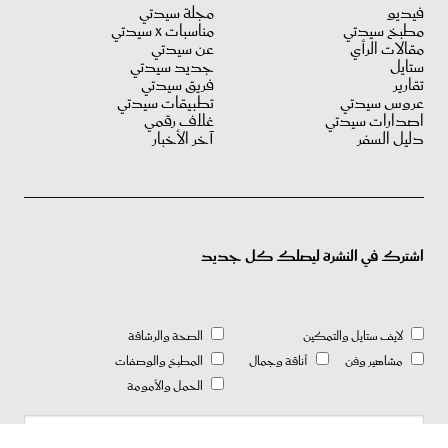
فيديو
مجلة سيدتي
مطبخ سيدتي
مناسبات X سيدتي
مقالات الرأي
عن سيدتي
ستايل
جديد سيدتي
تقارير
فريق سيدتي
عروس سيدتي
تطبيقات سيدتي
اصدارات سيدتي
غلاف رقمي
دليل السفر
آخر الأخبار
اشترك في النشرة ليصلك كل جديد
لايف ستايل والتمكين
الصحة والرشاقة
مشاهير وفن
أناقة وجمال
المطبخ والوصفات
الحمل والأمومة