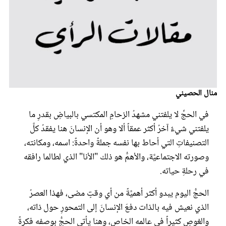
عروس سيدتي
منال الحصيني
في الحجِّ لا يلفتني مشهدُ الزحامِ المكتسي بالبياضِ بقدرِ ما
يلفتني شيءٌ آخرُ أكثر عمقاً ألا وهو أن الإنسانَ هنا يفقدُ كلَّ
التصنيفاتِ التي أحاط بها نفسه جملةً واحدةً: اسمه، ومكانته،
مجلة سيدتي
وصورته الاجتماعيَّة، والأهمُّ هو ذلك "الأنا" الذي لطالما رافقه
في رحلةِ حياته.
غلاف رفمي
الحجُّ اليوم يبدو أكثر أهميَّةً من أي وقتٍ مضى، فهذا العصرُ
الذي نعيش فيه بالذات دفعَ الإنسانَ إلى التمحورِ حول ذاته،
والغوصِ كثيراً في عالمه الخاص، وهنا يأتي الحجُّ بوصفه فكرةً